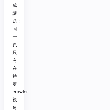
成
謎
題：
同
一
頁
只
有
在
特
定
crawler
視
角