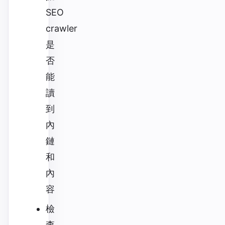
SEO
crawler
是
否
能
讀
到
內
鏈
和
內
容
檢
查