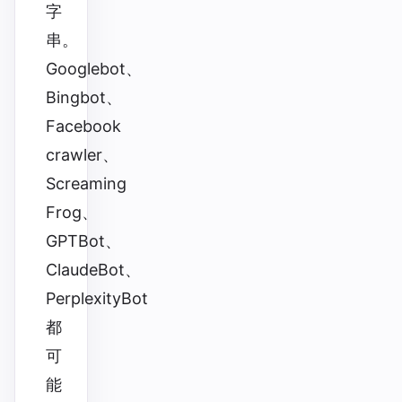
字
串。
Googlebot、
Bingbot、
Facebook
crawler、
Screaming
Frog、
GPTBot、
ClaudeBot、
PerplexityBot
都
可
能