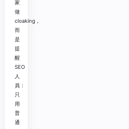
家
做
cloaking，
而
是
提
醒
SEO
人
員：
只
用
普
通