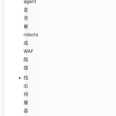
agent
是
否
被
robots
或
WAF
阻
擋
找
出
伺
服
器