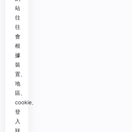
站
往
往
會
根
據
裝
置、
地
區、
cookie、
登
入
狀