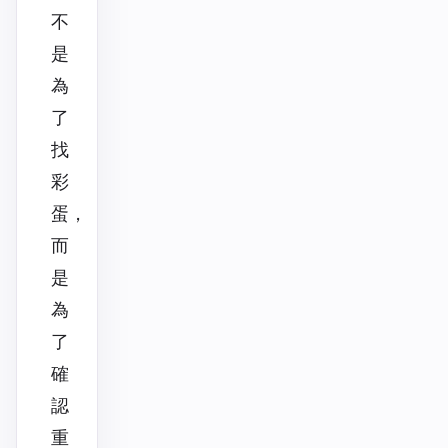
不
是
為
了
找
彩
蛋，
而
是
為
了
確
認
重