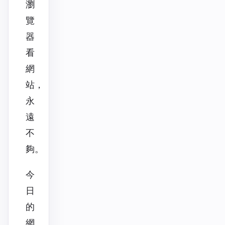
瀏
覽
器
看
網
站，
永
遠
不
夠。
今
日
的
網