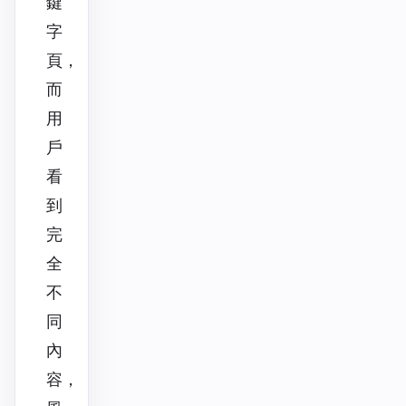
鍵
字
頁，
而
用
戶
看
到
完
全
不
同
內
容，