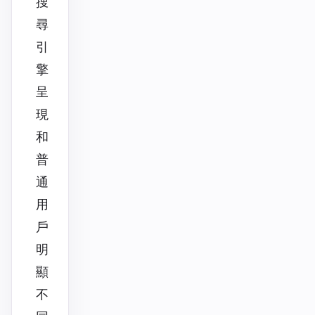
搜
尋
引
擎
呈
現
和
普
通
用
戶
明
顯
不