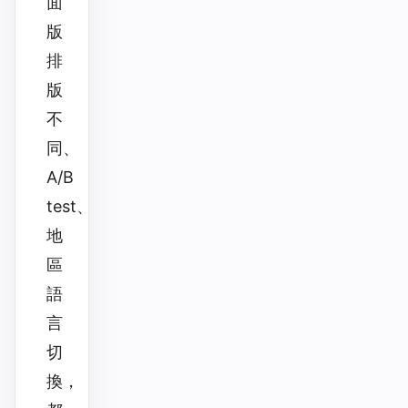
面
版
排
版
不
同、
A/B
test、
地
區
語
言
切
換，