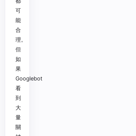
都
可
能
合
理。
但
如
果
Googlebot
看
到
大
量
關