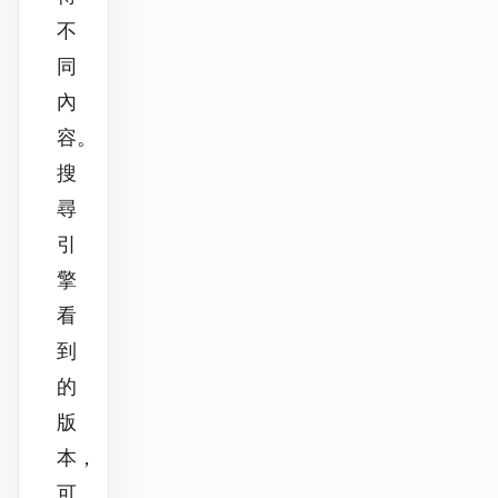
不
同
內
容。
搜
尋
引
擎
看
到
的
版
本，
可