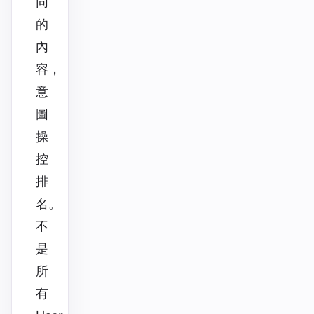
同
的
內
容，
意
圖
操
控
排
名。
不
是
所
有