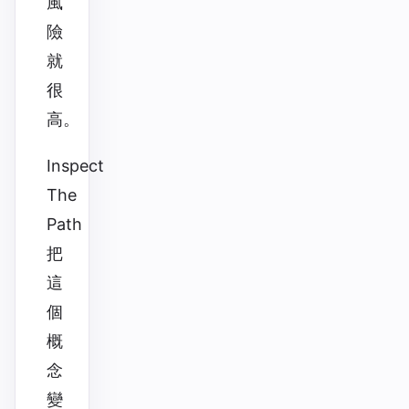
風
險
就
很
高。
Inspect
The
Path
把
這
個
概
念
變