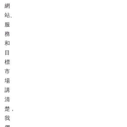
網
站、
服
務
和
目
標
市
場
講
清
楚，
我