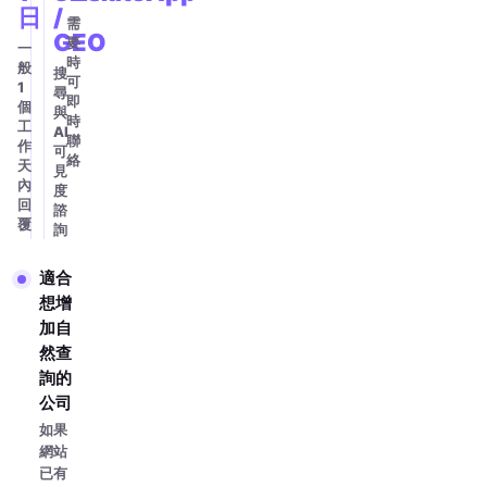
日
/
需
GEO
要
一
時
般
搜
可
1
尋
即
個
與
時
工
AI
聯
作
可
絡
天
見
內
度
回
諮
覆
詢
適合
想增
加自
然查
詢的
公司
如果
網站
已有