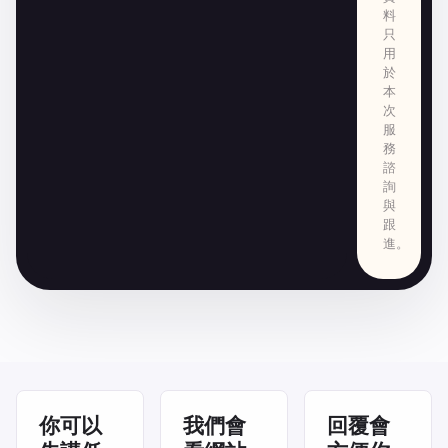
料
只
用
於
本
次
服
務
諮
詢
與
跟
進。
你可以
我們會
回覆會