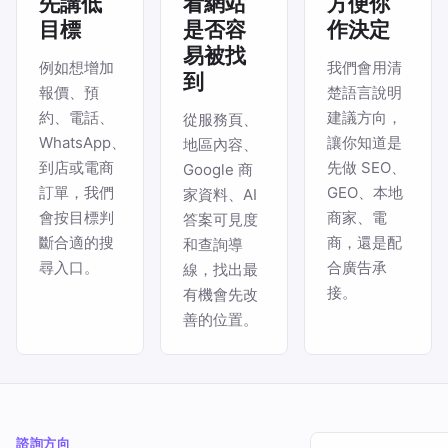
先講低
看網站
方便你
目標
是否容
作決定
易被找
例如想增加
我們會用清
到
報價、預
楚語言說明
約、電話、
建議方向，
從服務頁、
WhatsApp、
讓你知道是
地區內容、
到店或電商
先做 SEO、
Google 商
訂單，我們
GEO、本地
家資料、AI
會按目標判
商家、電
答案可見度
斷合適的搜
商，還是配
和查詢導
尋入口。
合廣告承
線，找出最
接。
有機會先改
善的位置。
諮詢方向