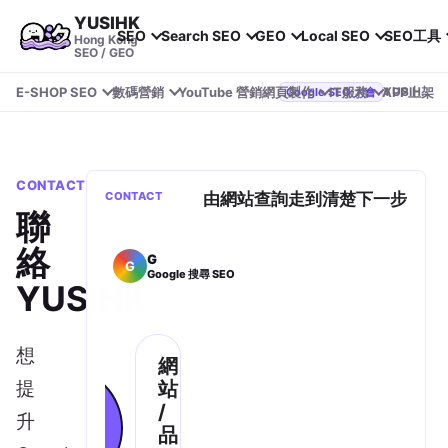
YUSIHK
SEO
Search SEO
GEO
Local SEO
SEO工具
Hong Kong
SEO / GEO
E-SHOP SEO
數碼營銷
YouTube 營銷
網頁製作
IT服務
APP上架
YUSIHK 近期參加 Google Search Central Live
Google SEO 大會
CONTACT
CONTACT
由網站查詢走到清楚下一步
聯
絡
G
G
Google 搜尋 SEO
YUSIHK
想
網
提
站
/
升
清楚回覆
品