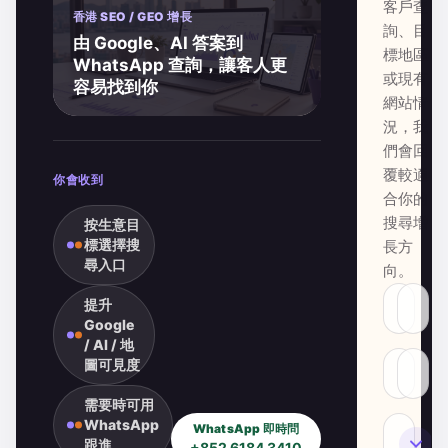
客戶查
香港 SEO / GEO 增長
詢、目
由 Google、AI 答案到
標地區
WhatsApp 查詢，讓客人更
或現有
容易找到你
網站情
況，我
們會回
覆較適
你會收到
合你的
搜尋增
按生意目
標選擇搜
長方
尋入口
向。
提升
Google
/ AI / 地
圖可見度
需要時可用
WhatsApp
WhatsApp 即時問
SEO
跟進
+852 6184 3410