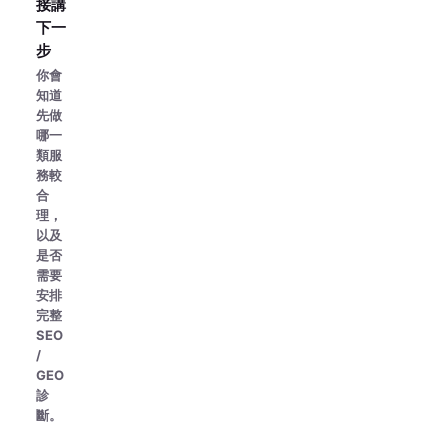
接講
下一
步
你會
知道
先做
哪一
類服
務較
合
理，
以及
是否
需要
安排
完整
SEO
/
GEO
診
斷。