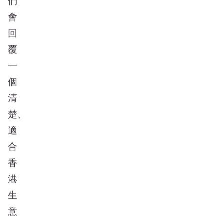
們
會
回
覆
一
個
清
楚、
適
合
香
港
生
意