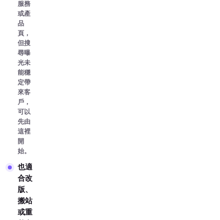
服務
或產
品
頁，
但搜
尋曝
光未
能穩
定帶
來客
戶，
可以
先由
這裡
開
始。
也適
合改
版、
搬站
或重