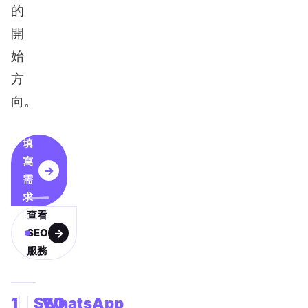
的
開
始
方
向。
填
寫
需
求
查看
SEO
服務
1
SEO
WhatsApp