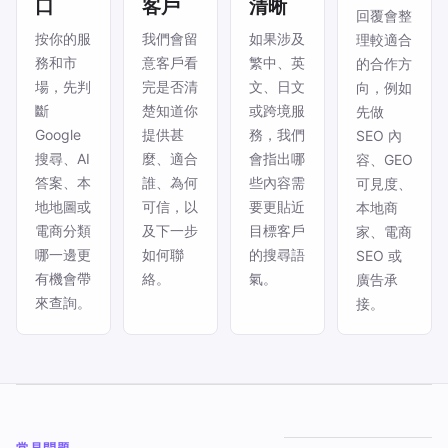
口
客戶
清晰
回覆會整
按你的服
我們會留
如果涉及
理較適合
務和市
意客戶看
繁中、英
的合作方
場，先判
完是否清
文、日文
向，例如
斷
楚知道你
或跨境服
先做
Google
提供甚
務，我們
SEO 內
搜尋、AI
麼、適合
會指出哪
容、GEO
答案、本
誰、為何
些內容需
可見度、
地地圖或
可信，以
要更貼近
本地商
電商分類
及下一步
目標客戶
家、電商
哪一邊更
如何聯
的搜尋語
SEO 或
有機會帶
絡。
氣。
廣告承
來查詢。
接。