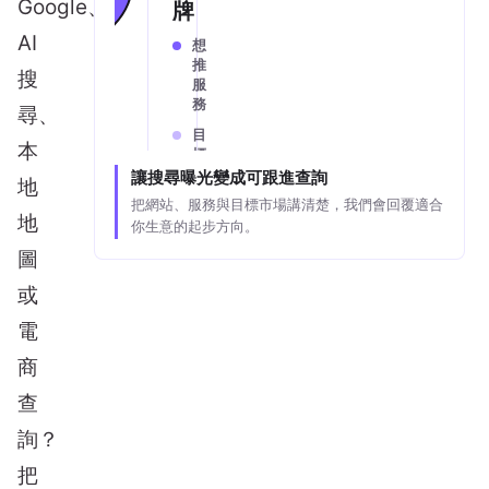
Google、
牌
AI
想
推
搜
服
務
尋、
目
本
標
市
讓搜尋曝光變成可跟進查詢
地
場
把網站、服務與目標市場講清楚，我們會回覆適合
地
你生意的起步方向。
圖
或
電
商
查
詢？
把