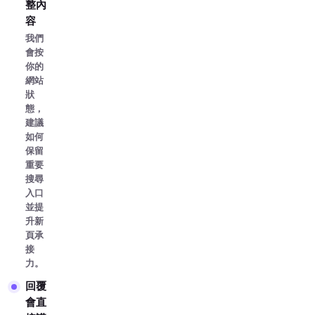
整內
容
我們
會按
你的
網站
狀
態，
建議
如何
保留
重要
搜尋
入口
並提
升新
頁承
接
力。
回覆
會直