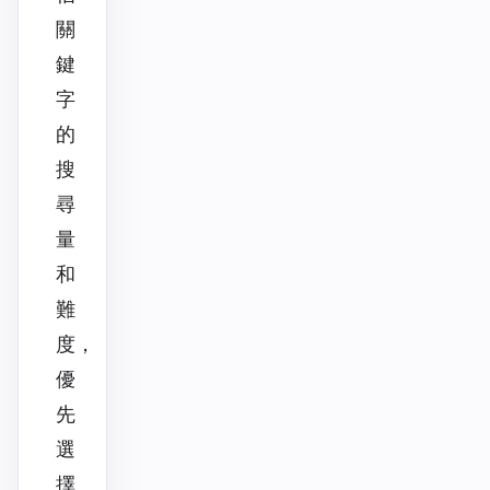
關
鍵
字
的
搜
尋
量
和
難
度，
優
先
選
擇