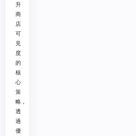
升
商
店
可
見
度
的
核
心
策
略，
透
過
優