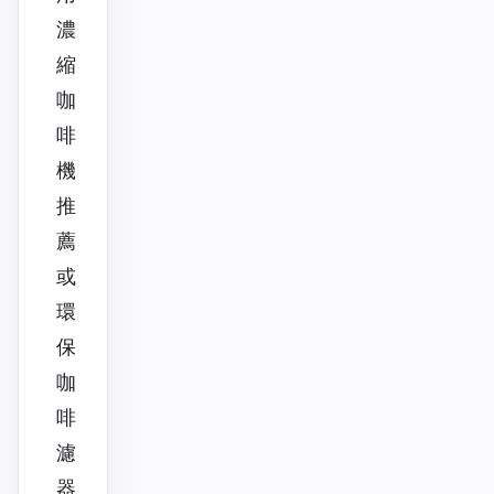
濃
縮
咖
啡
機
推
薦
或
環
保
咖
啡
濾
器