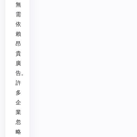
無
需
依
賴
昂
貴
廣
告。
許
多
企
業
忽
略