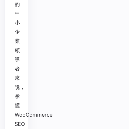
的
中
小
企
業
領
導
者
來
說，
掌
握
WooCommerce
SEO