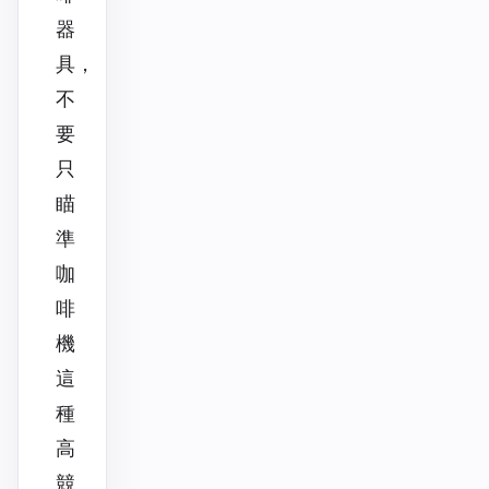
器
具，
不
要
只
瞄
準
咖
啡
機
這
種
高
競