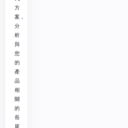
方
案，
分
析
與
您
的
產
品
相
關
的
長
尾