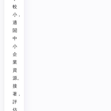
較
小，
適
閤
中
小
企
業
資
源。
接
著，
評
估