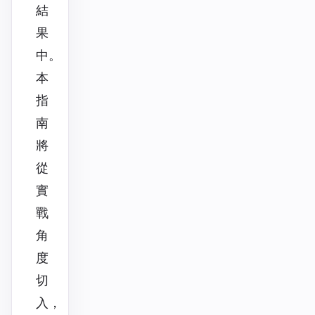
結
果
中。
本
指
南
將
從
實
戰
角
度
切
入，