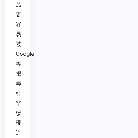
品
更
容
易
被
Google
等
搜
尋
引
擎
發
現。
這