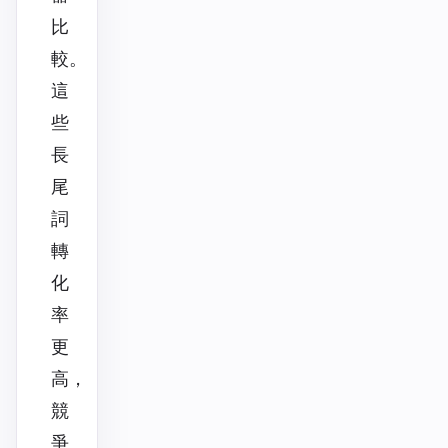
比
較。
這
些
長
尾
詞
轉
化
率
更
高，
競
爭