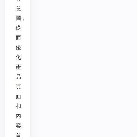
意
圖，
從
而
優
化
產
品
頁
面
和
內
容。
首