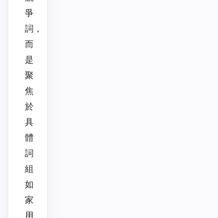
爭
詞，
而
是
聚
焦
於
具
體
詞
組
如
家
用