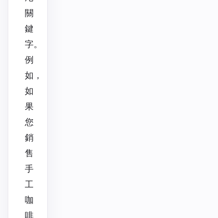
關
鍵
字。
例
如，
如
果
您
銷
售
手
工
咖
啡