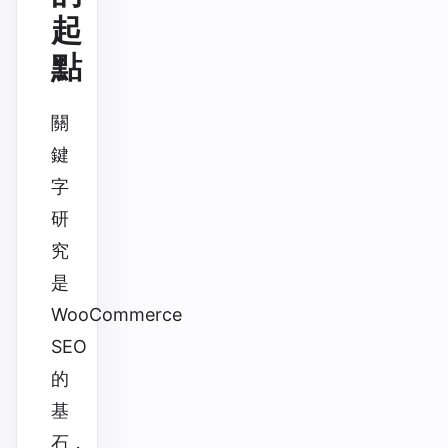
起
點
關
鍵
字
研
究
是
WooCommerce
SEO
的
基
石，