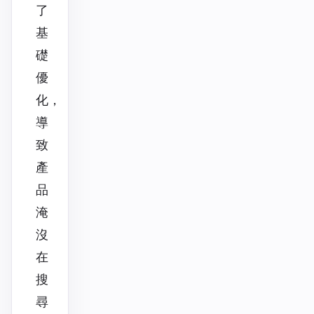
了
基
礎
優
化，
導
致
產
品
淹
沒
在
搜
尋