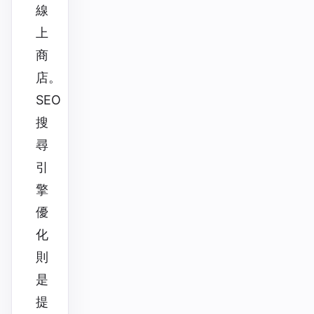
線
上
商
店。
SEO
搜
尋
引
擎
優
化
則
是
提