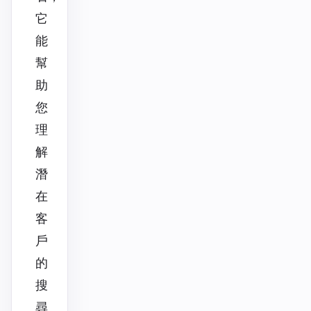
它
能
幫
助
您
理
解
潛
在
客
戶
的
搜
尋