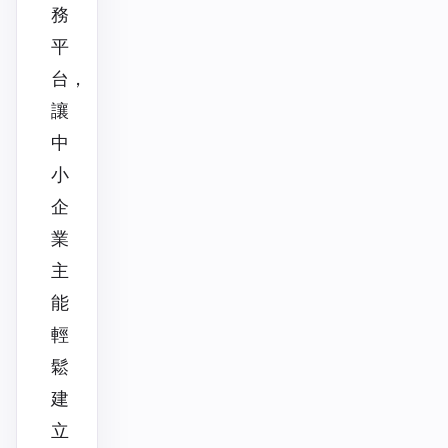
務
平
台，
讓
中
小
企
業
主
能
輕
鬆
建
立