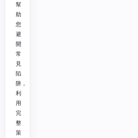
幫
助
您
避
開
常
見
陷
阱，
利
用
完
整
策