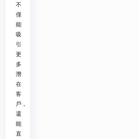
不
僅
能
吸
引
更
多
潛
在
客
戶，
還
能
直