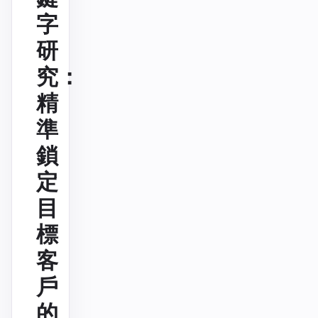
字
研
究：
精
準
鎖
定
目
標
客
戶
的