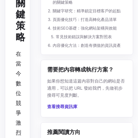
關
的關鍵策略
鍵
關鍵字研究：精準鎖定目標客戶的起點
頁面優化技巧：打造高轉化產品清單
策
技術SEO基礎：強化網站架構與效能
略
常見技術錯誤與解決方案對照表
內容優化方法：創造有價值的資訊資產
在
當
需要把內容轉成執行方案？
今
如果你想知道這篇內容對自己的網站是否
數
適用，可以把 URL 發給我們，先做初步
位
搜尋可見度判斷。
競
查看搜尋資訊庫
爭
激
推薦閱讀方向
烈