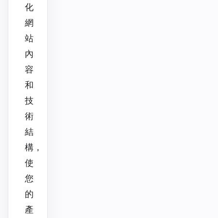
化
網
站
內
容
和
技
術
結
構，
使
您
的
產