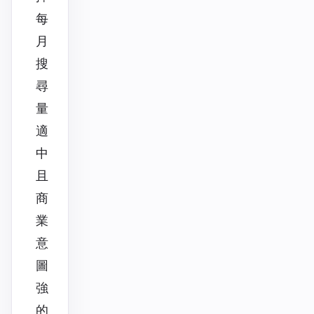
每
月
搜
尋
量
適
中
且
商
業
意
圖
強
的