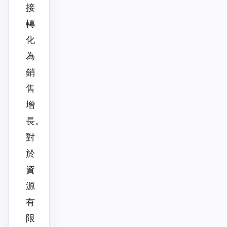
接
轉
化
為
銷
售
增
長。
對
於
資
源
有
限