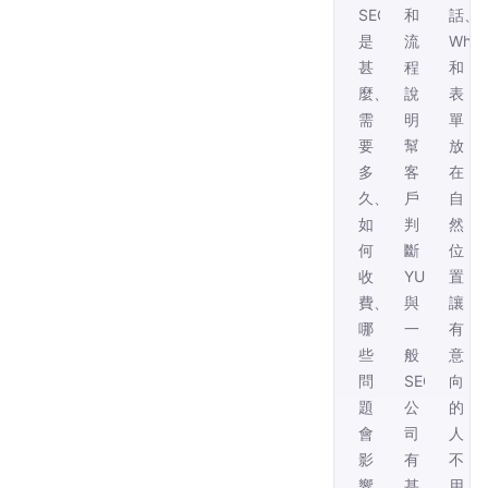
SEO
和
話、
是
流
What
甚
程
和
麼、
說
表
需
明，
單
要
幫
放
多
客
在
久、
戶
自
如
判
然
何
斷
位
收
YUSIHK
置，
費、
與
讓
哪
一
有
些
般
意
問
SEO
向
題
公
的
會
司
人
影
有
不
響
甚
用