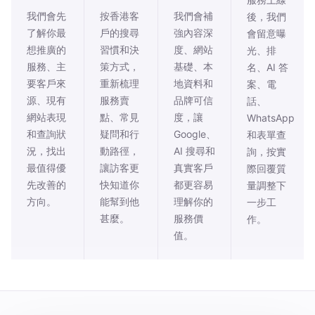
我們會先
按香港客
我們會補
後，我們
了解你最
戶的搜尋
強內容深
會留意曝
想推廣的
習慣和決
度、網站
光、排
服務、主
策方式，
基礎、本
名、AI 答
要客戶來
重新梳理
地資料和
案、電
源、現有
服務賣
品牌可信
話、
網站表現
點、常見
度，讓
WhatsApp
和查詢狀
疑問和行
Google、
和表單查
況，找出
動路徑，
AI 搜尋和
詢，按實
最值得優
讓訪客更
真實客戶
際回覆質
先改善的
快知道你
都更容易
量調整下
方向。
能幫到他
理解你的
一步工
甚麼。
服務價
作。
值。