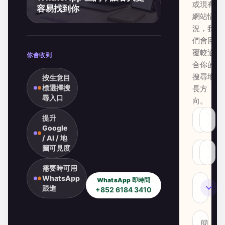
或現有
容易找到你
網站情
況，我
們會回
覆較適
你會收到
合你的
搜尋增
按生意目
標選擇搜
長方
尋入口
向。
提升
Google
/ AI / 地
圖可見度
需要時可用
WhatsApp
WhatsApp 即時問
SEO
跟進
+852 6184 3410