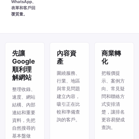
WhatsApp、
表單和客戶回
覆質量。
先讓
內容資
商業轉
Google
產
化
順利理
圍繞服務、
把報價提
解網站
行業、地區
示、案例方
與常見問題
向、常見疑
整理收錄、
建立內容，
問和聯絡方
速度、網站
吸引正在比
式安排清
結構、內部
較和準備查
楚，讓排名
連結和重要
詢的客戶。
更容易變成
資料，先把
查詢。
自然搜尋的
基本盤做