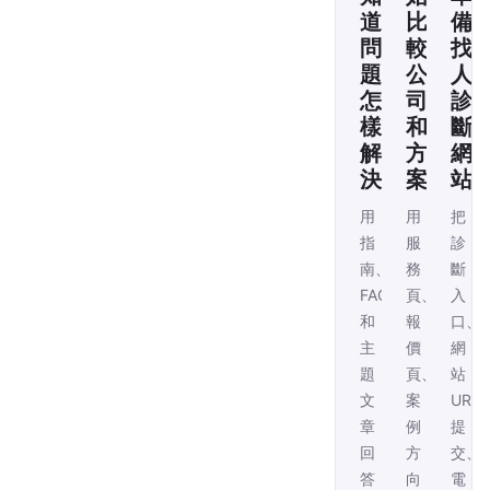
道
比
備
問
較
找
題
公
人
怎
司
診
樣
和
斷
解
方
網
決
案
站
用
用
把
指
服
診
南、
務
斷
FAQ
頁、
入
和
報
口、
主
價
網
題
頁、
站
文
案
URL
章
例
提
回
方
交、
答
向
電