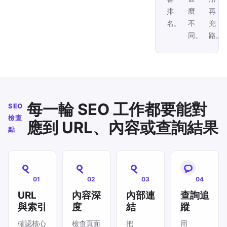
排
麼
再
名。
不
兜
同。
路。
每一輪 SEO 工作都要能對
SEO
檢查
應到 URL、內容或查詢結果
點
01
02
03
04
URL
內容深
內部連
查詢追
與索引
度
結
蹤
確認核心
檢查頁面
把
用