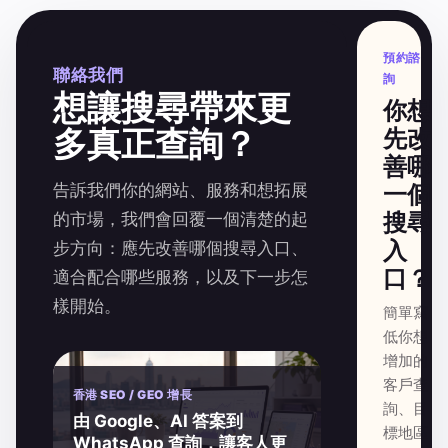
預約諮
聯絡我們
詢
想讓搜尋帶來更
你想
多真正查詢？
先改
善哪
告訴我們你的網站、服務和想拓展
一個
搜尋
的市場，我們會回覆一個清楚的起
入
步方向：應先改善哪個搜尋入口、
口？
適合配合哪些服務，以及下一步怎
樣開始。
簡單寫
低你想
增加的
客戶查
香港 SEO / GEO 增長
詢、目
由 Google、AI 答案到
標地區
WhatsApp 查詢，讓客人更