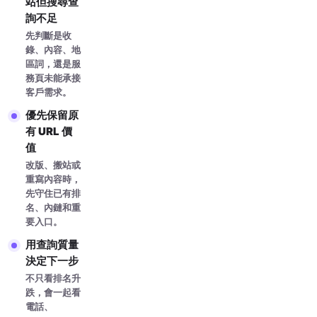
站但搜尋查
詢不足
先判斷是收
錄、內容、地
區詞，還是服
務頁未能承接
客戶需求。
優先保留原
有 URL 價
值
改版、搬站或
重寫內容時，
先守住已有排
名、內鏈和重
要入口。
用查詢質量
決定下一步
不只看排名升
跌，會一起看
電話、