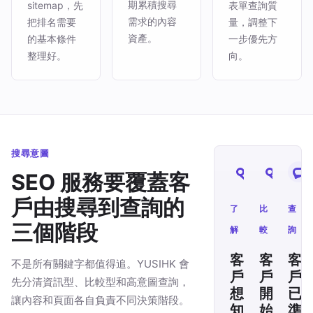
期累積搜尋
sitemap，先
表單查詢質
需求的內容
把排名需要
量，調整下
資產。
的基本條件
一步優先方
整理好。
向。
搜尋意圖
SEO 服務要覆蓋客
戶由搜尋到查詢的
了
比
查
三個階段
解
較
詢
客
客
客
不是所有關鍵字都值得追。YUSIHK 會
戶
戶
戶
先分清資訊型、比較型和高意圖查詢，
想
開
已
讓內容和頁面各自負責不同決策階段。
知
始
準