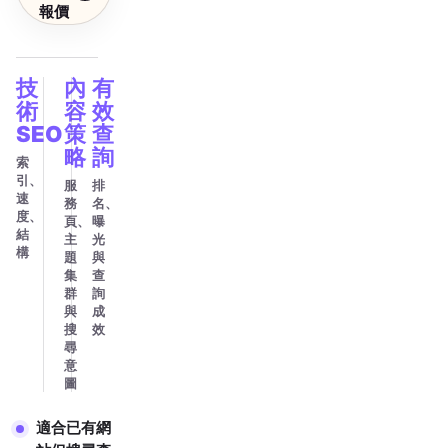
報價
技
內
有
術
容
效
SEO
策
查
略
詢
索
引、
服
排
速
務
名、
度、
頁、
曝
結
主
光
構
題
與
集
查
群
詢
與
成
搜
效
尋
意
圖
適合已有網