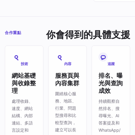
你會得到的具體支援
合作重點
技術
內容
追蹤
網站基礎
服務頁與
排名、曝
與收錄整
內容集群
光與查詢
理
成效
圍繞核心服
務、地區、
處理收錄、
持續觀察自
行業、問題
速度、網站
然排名、搜
型搜尋和比
結構、內部
尋曝光、AI
較型查詢，
連結、多語
答案提及和
建立可以長
言設定和
WhatsApp/