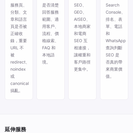
服務頁、
是否清楚
SEO、
Search
分類、文
回答服務
GEO、
Console、
章和語言
範圍、適
AISEO、
排名、表
頁是否被
用客戶、
本地商家
單、電話
正確收
流程、價
和電商
和
錄，重要
格線索、
SEO 互
WhatsApp
URL 不
FAQ 和
相連接，
查詢判斷
被
本地語
讓權重和
SEO 是
redirect、
境。
客戶路徑
否真的帶
noindex
更集中。
來商業價
或
值。
canonical
搞亂。
延伸服務