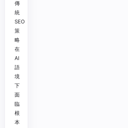
傳
統
SEO
策
略
在
AI
語
境
下
面
臨
根
本