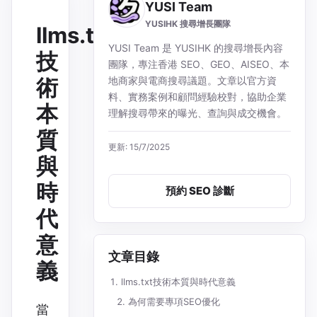
YUSI Team
YUSIHK 搜尋增長團隊
llms.txt
YUSI Team 是 YUSIHK 的搜尋增長內容
技
團隊，專注香港 SEO、GEO、AISEO、本
術
地商家與電商搜尋議題。文章以官方資
料、實務案例和顧問經驗校對，協助企業
本
理解搜尋帶來的曝光、查詢與成交機會。
質
更新: 15/7/2025
與
時
預約 SEO 診斷
代
意
文章目錄
義
llms.txt技術本質與時代意義
為何需要專項SEO優化
當