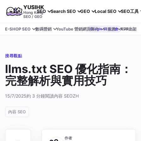
YUSIHK
SEO
Search SEO
GEO
Local SEO
SEO工具
Hong Kong
SEO / GEO
E-SHOP SEO
數碼營銷
YouTube 營銷
網頁製作
IT服務
APP上架
YUSIHK 近期參加 Google Search Central Live
Google SEO 大會
搜尋觀點
llms.txt SEO 優化指南：
完整解析與實用技巧
15/7/2025
約 3 分鐘閱讀
內容 SEO
ZH
內容 SEO
作者