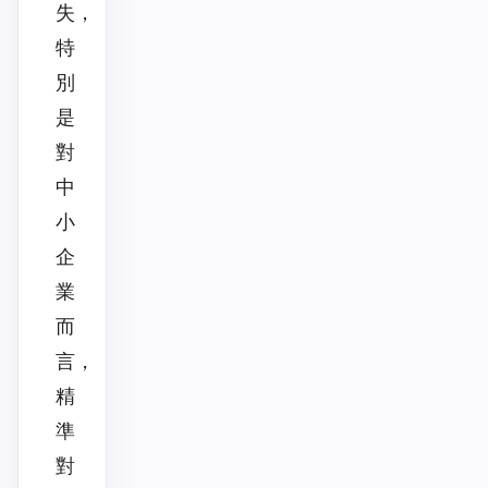
失，
特
別
是
對
中
小
企
業
而
言，
精
準
對