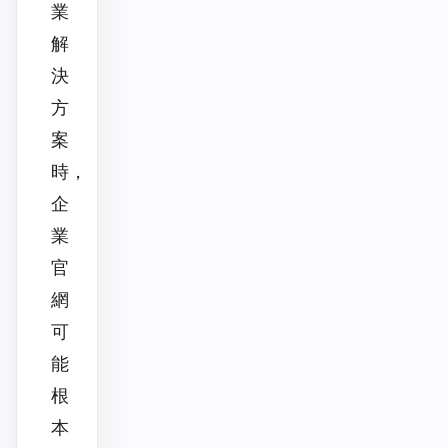
業
解
決
方
案
時，
企
業
官
網
可
能
根
本