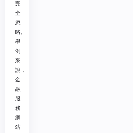
完
全
忽
略。
舉
例
來
說，
金
融
服
務
網
站