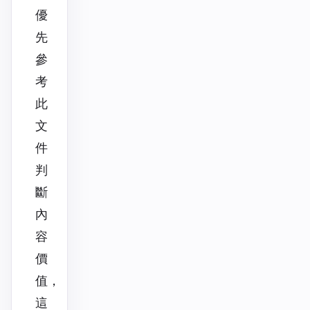
優
先
參
考
此
文
件
判
斷
內
容
價
值，
這