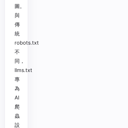
圖。
與
傳
統
robots.txt
不
同，
llms.txt
專
為
AI
爬
蟲
設