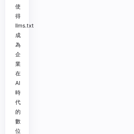
使
得
llms.txt
成
為
企
業
在
AI
時
代
的
數
位