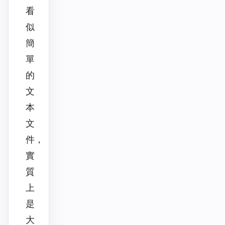
看
似
簡
單
的
文
本
文
件，
實
質
上
是
大