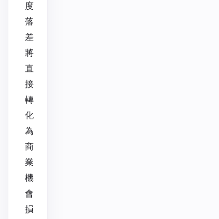
度
落
差
將
直
接
轉
化
為
商
業
機
會
損