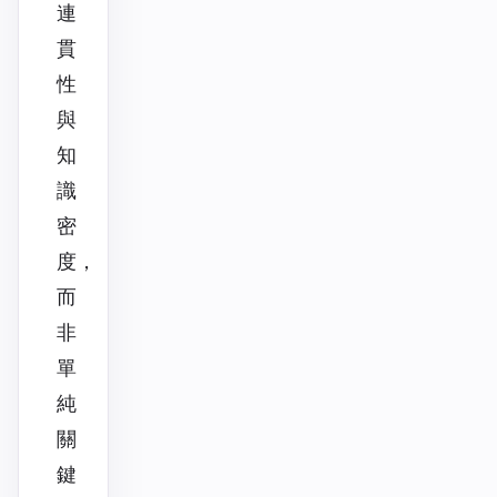
連
貫
性
與
知
識
密
度，
而
非
單
純
關
鍵