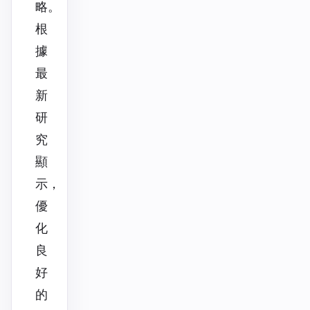
略。
根
據
最
新
研
究
顯
示，
優
化
良
好
的