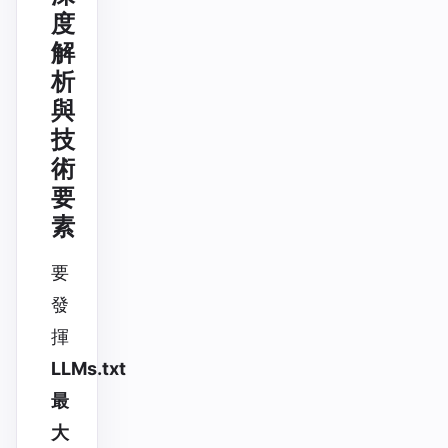
度
解
析
與
技
術
要
素
要
發
揮
LLMs.txt
最
大