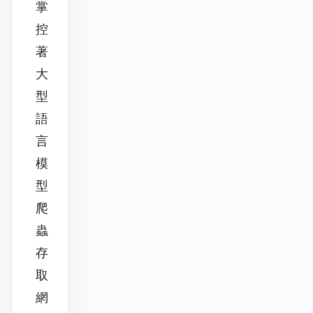
掌
控
著
大
型
語
言
模
型
爬
蟲
存
取
網