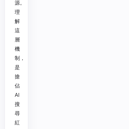
源。
理
解
這
層
機
制，
是
搶
佔
AI
搜
尋
紅