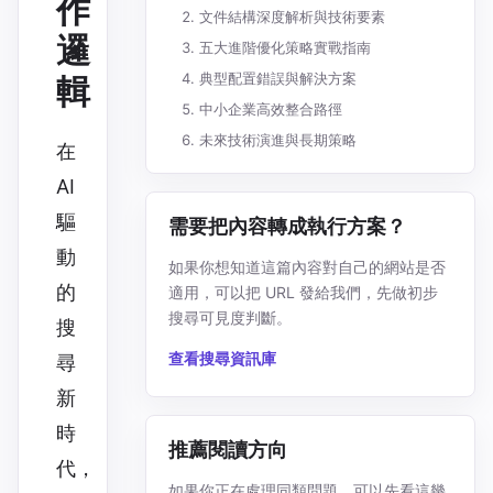
作
文件結構深度解析與技術要素
邏
五大進階優化策略實戰指南
典型配置錯誤與解決方案
輯
中小企業高效整合路徑
未來技術演進與長期策略
在
AI
驅
需要把內容轉成執行方案？
動
如果你想知道這篇內容對自己的網站是否
的
適用，可以把 URL 發給我們，先做初步
搜尋可見度判斷。
搜
查看搜尋資訊庫
尋
新
時
推薦閱讀方向
代，
如果你正在處理同類問題，可以先看這幾