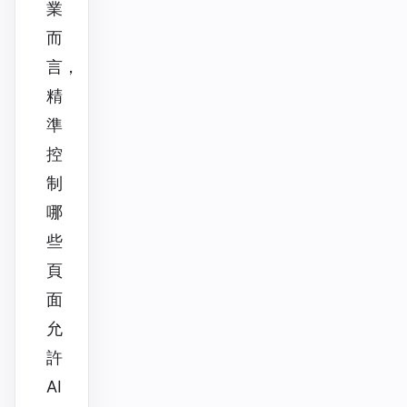
業
而
言，
精
準
控
制
哪
些
頁
面
允
許
AI