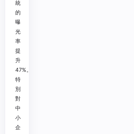
統
的
曝
光
率
提
升
47%。
特
別
對
中
小
企