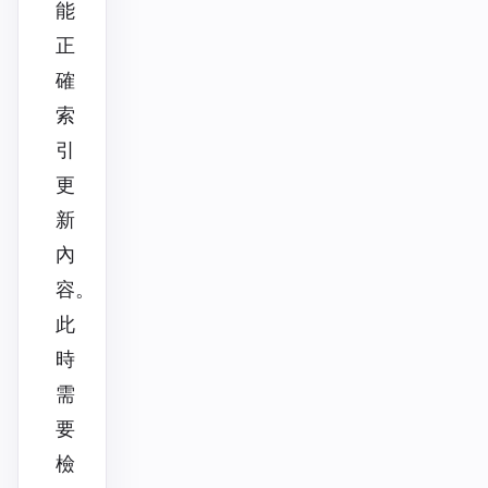
能
正
確
索
引
更
新
內
容。
此
時
需
要
檢