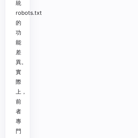
統
robots.txt
的
功
能
差
異。
實
際
上，
前
者
專
門