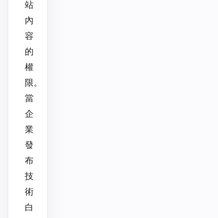
站
內
容
的
權
限。
當
企
業
發
布
技
術
白