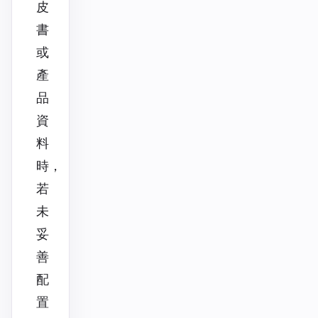
皮
書
或
產
品
資
料
時，
若
未
妥
善
配
置