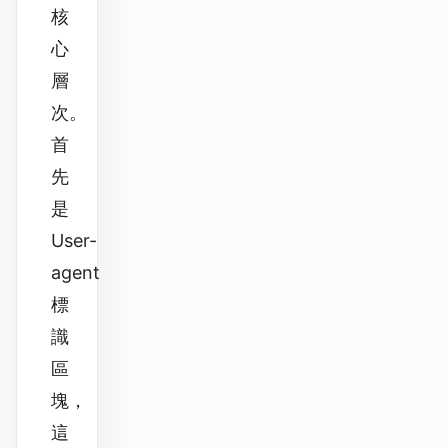
核
心
層
次。
首
先
是
User-
agent
標
識
區
塊，
這