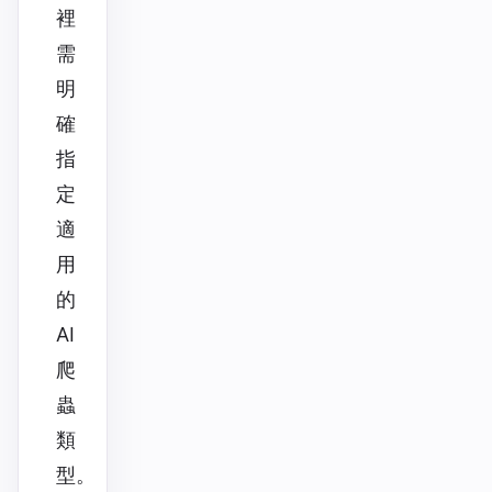
裡
需
明
確
指
定
適
用
的
AI
爬
蟲
類
型。