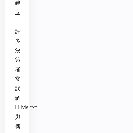
建
立。
許
多
決
策
者
常
誤
解
LLMs.txt
與
傳