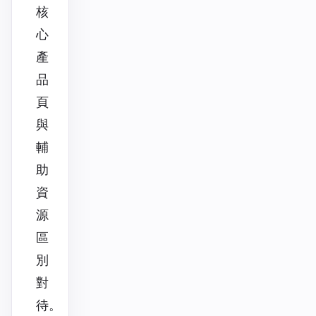
核
心
產
品
頁
與
輔
助
資
源
區
別
對
待。