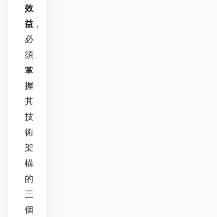
效
益
，
必
須
掌
握
其
技
術
架
構
的
三
個