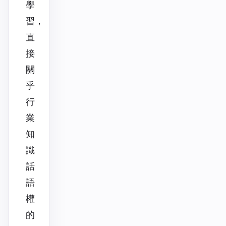
學
習，
直
接
關
乎
行
業
知
識
話
語
權
的