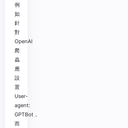
例
如
針
對
OpenAI
爬
蟲
應
設
置
User-
agent:
GPTBot，
而