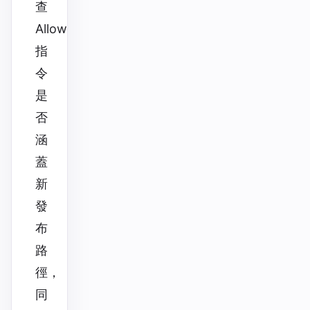
查
Allow
指
令
是
否
涵
蓋
新
發
布
路
徑，
同