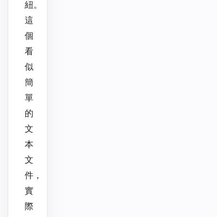
紐。
這
個
看
似
簡
單
的
文
本
文
件，
實
際