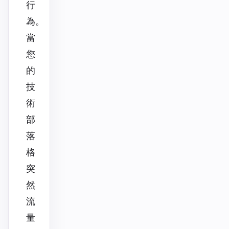
行
為。
當
您
的
技
術
部
落
格
突
然
流
量