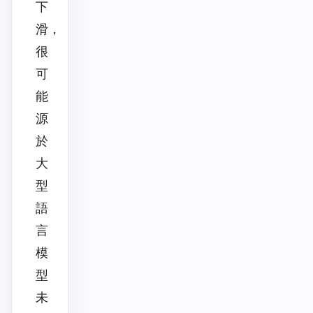
下
滑，
很
可
能
源
於
大
型
語
言
模
型
未