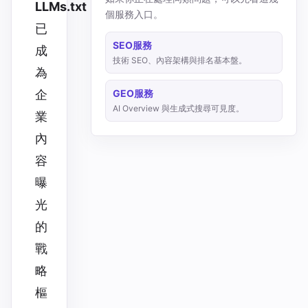
LLMs.txt
個服務入口。
已
SEO服務
成
技術 SEO、內容架構與排名基本盤。
為
GEO服務
企
AI Overview 與生成式搜尋可見度。
業
內
容
曝
光
的
戰
略
樞