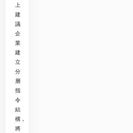
上
建
議
企
業
建
立
分
層
指
令
結
構，
將