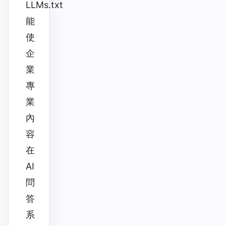
LLMs.txt
能
使
企
業
專
業
內
容
在
AI
問
答
系