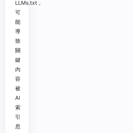
LLMs.txt，
可
能
導
致
關
鍵
內
容
被
AI
索
引
忽