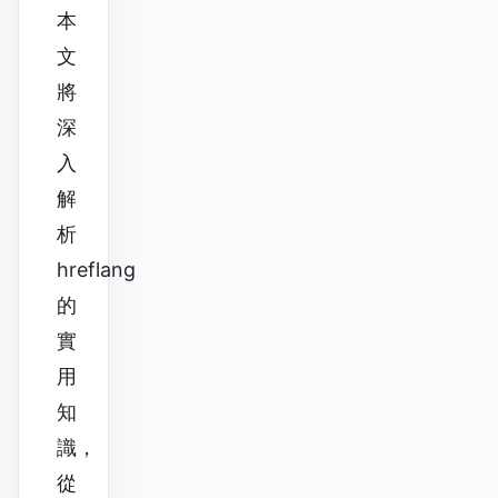
本
文
將
深
入
解
析
hreflang
的
實
用
知
識，
從