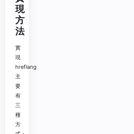
現
方
法
實
現
hreflang
主
要
有
三
種
方
式：