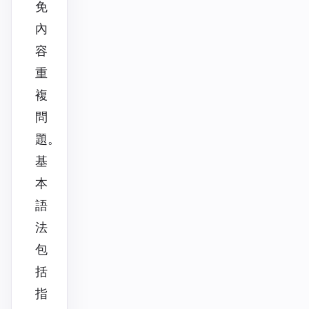
免
內
容
重
複
問
題。
基
本
語
法
包
括
指