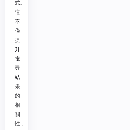
式。
這
不
僅
提
升
搜
尋
結
果
的
相
關
性，