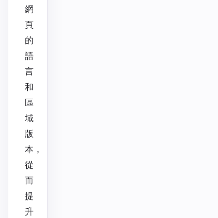
網
頁
的
語
言
和
區
域
版
本，
從
而
提
升