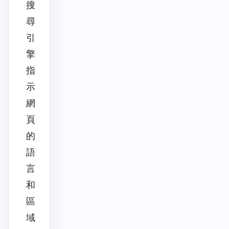
搜
尋
引
擎
指
示
網
頁
的
語
言
和
區
域