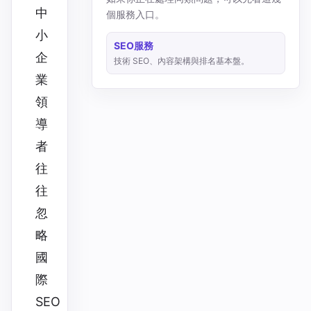
中
個服務入口。
小
SEO服務
企
技術 SEO、內容架構與排名基本盤。
業
領
導
者
往
往
忽
略
國
際
SEO