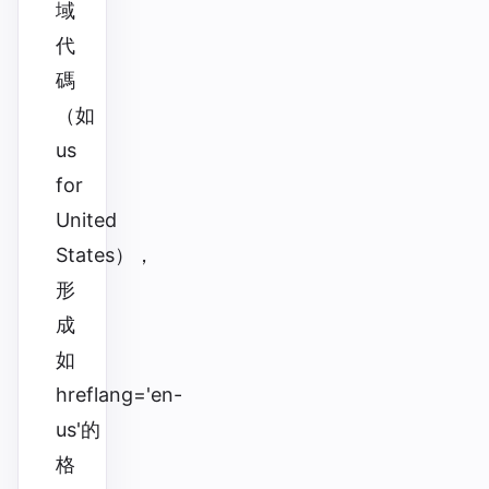
域
代
碼
（如
us
for
United
States），
形
成
如
hreflang='en-
us'的
格