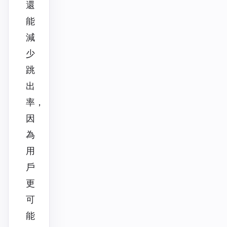
還
能
減
少
跳
出
率，
因
為
用
戶
更
可
能