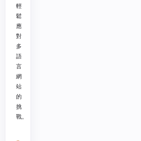
輕
鬆
應
對
多
語
言
網
站
的
挑
戰。