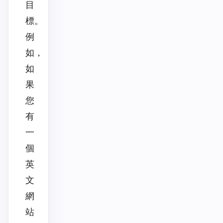
目
標。
例
如，
如
果
您
有
一
個
英
文
網
站