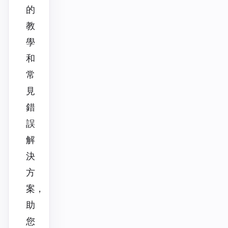
的
教
學
和
常
見
錯
誤
解
決
方
案，
助
您