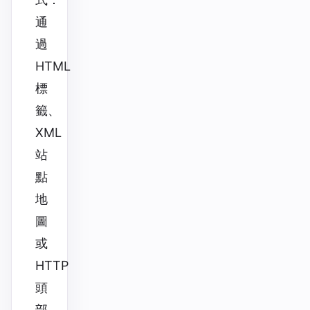
通
過
HTML
標
籤、
XML
站
點
地
圖
或
HTTP
頭
部。