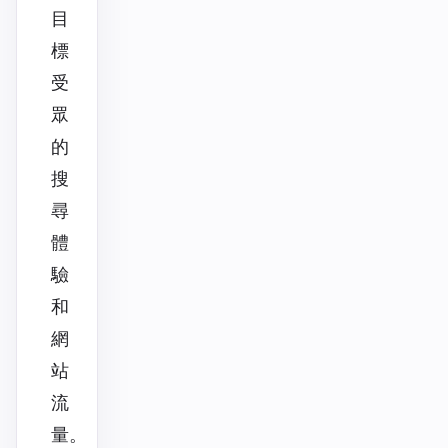
目
標
受
眾
的
搜
尋
體
驗
和
網
站
流
量。