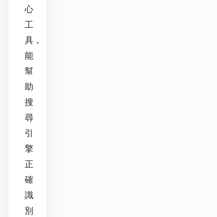
心
工
具，
能
幫
助
搜
尋
引
擎
正
確
識
別