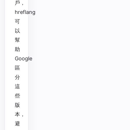
戶，
hreflang
可
以
幫
助
Google
區
分
這
些
版
本，
避