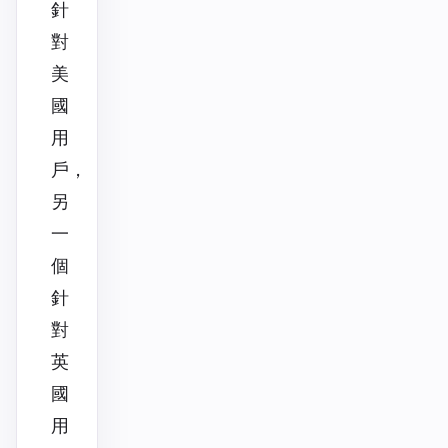
針
對
美
國
用
戶，
另
一
個
針
對
英
國
用