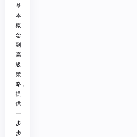
基
本
概
念
到
高
級
策
略，
提
供
一
步
步