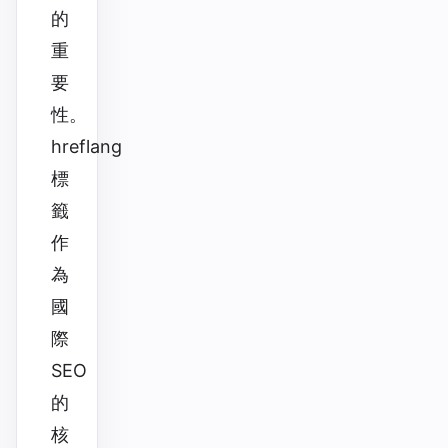
的
重
要
性。
hreflang
標
籤
作
為
國
際
SEO
的
核