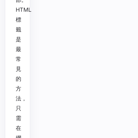
HTML
標
籤
是
最
常
見
的
方
法，
只
需
在
網