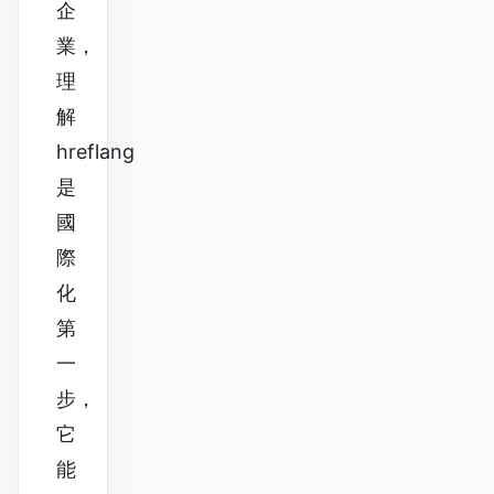
企
業，
理
解
hreflang
是
國
際
化
第
一
步，
它
能