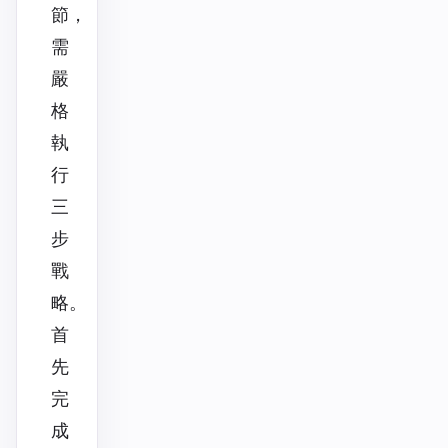
節，
需
嚴
格
執
行
三
步
戰
略。
首
先
完
成