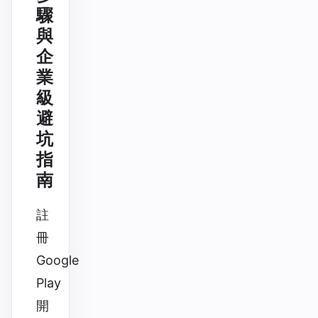
驟
與
企
業
級
避
坑
指
南
註
冊
Google
Play
開