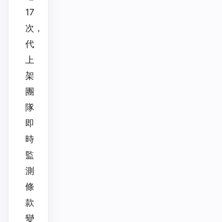
17
次，
代
上
架
團
隊
即
時
監
測
條
款
變