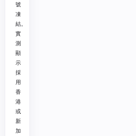
號
凍
結。
實
測
顯
示
採
用
香
港
或
新
加