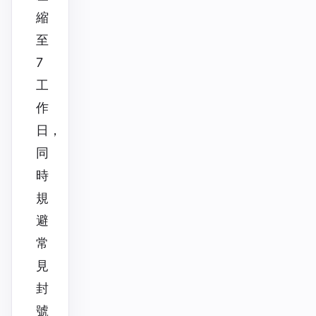
縮
至
7
工
作
日，
同
時
規
避
常
見
封
號