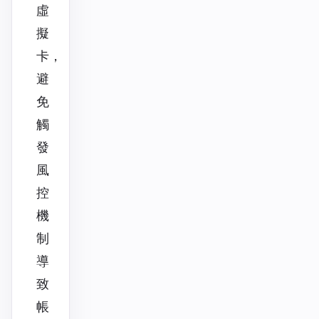
虛
擬
卡，
避
免
觸
發
風
控
機
制
導
致
帳