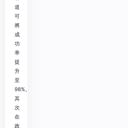
道
可
將
成
功
率
提
升
至
98%。
其
次
在
政