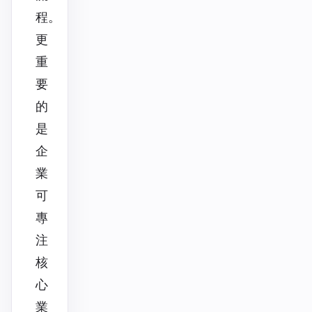
程。
更
重
要
的
是
企
業
可
專
注
核
心
業