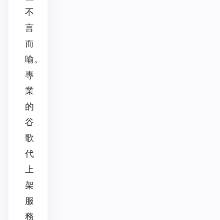
不
言
而
喻。
專
業
的
谷
歌
代
上
架
服
務