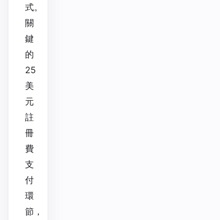
式。
關
鍵
的
25
美
元
註
冊
費
支
付
環
節，