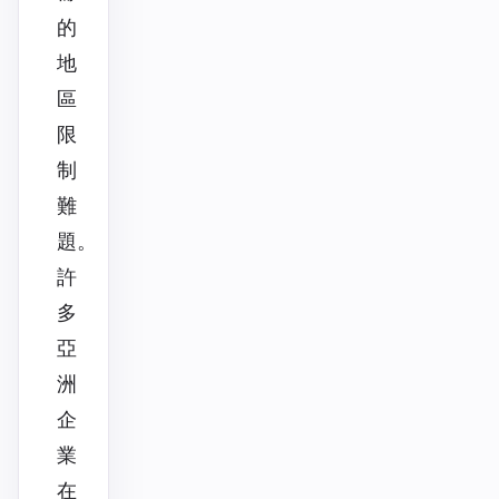
的
地
區
限
制
難
題。
許
多
亞
洲
企
業
在