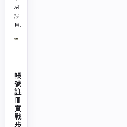
材
誤
用。
帳
號
註
冊
實
戰
步