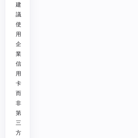
建
議
使
用
企
業
信
用
卡
而
非
第
三
方