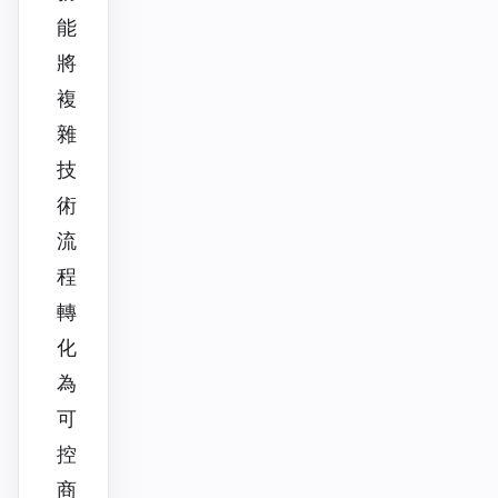
能
將
複
雜
技
術
流
程
轉
化
為
可
控
商