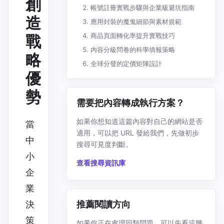
創
帳號註冊實戰步驟與企業級避坑指南
造
應用封裝的魔鬼細節與素材規範
商品頁面轉化率提升實戰技巧
戰
內容分級問卷的科學填報策略
略
全球分發的定價矩陣設計
優
勢
需要把內容轉成執行方案？
如果你想知道這篇內容對自己的網站是否
當
適用，可以把 URL 發給我們，先做初步
中
搜尋可見度判斷。
小
查看搜尋資訊庫
企
業
推薦閱讀方向
決
策
如果你正在處理同類問題，可以先看這幾