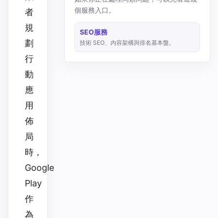
個服務入口。
者
規
SEO服務
劃
技術 SEO、內容架構與排名基本盤。
行
動
應
用
佈
局
時，
Google
Play
作
為