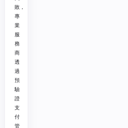
敗，
專
業
服
務
商
透
過
預
驗
證
支
付
管