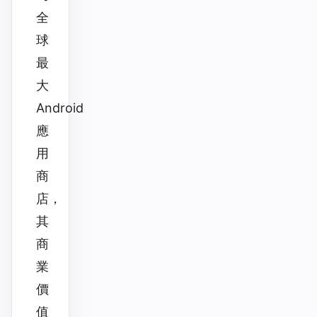
全
球
最
大
Android
應
用
商
店，
其
商
業
價
值