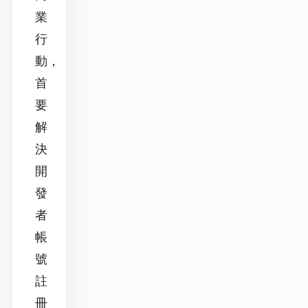
業
行
動，
首
要
解
決
開
發
者
帳
號
註
冊