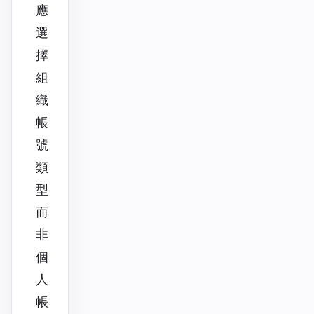
應
選
擇
組
織
帳
號
類
型
而
非
個
人
帳