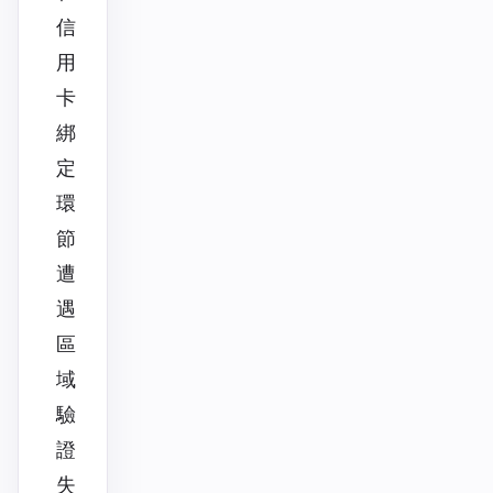
信
用
卡
綁
定
環
節
遭
遇
區
域
驗
證
失