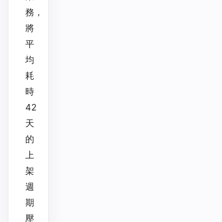
務，
將
平
均
耗
時
42
天
的
上
架
週
期
壓