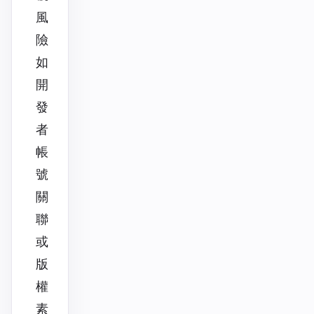
風
險
如
開
發
者
帳
號
關
聯
或
版
權
素