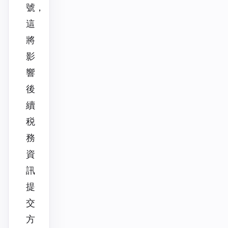
號，
這
將
影
響
後
續
税
務
資
訊
提
交
方