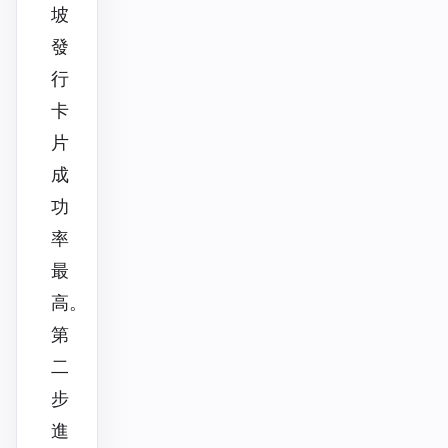
坡
發
行
卡
片
成
功
率
最
高。
第
二
步
進