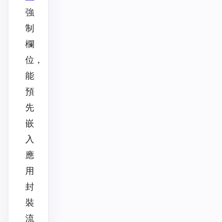
強
制
欄
位，
能
預
先
嵌
入
應
用
封
裝
流