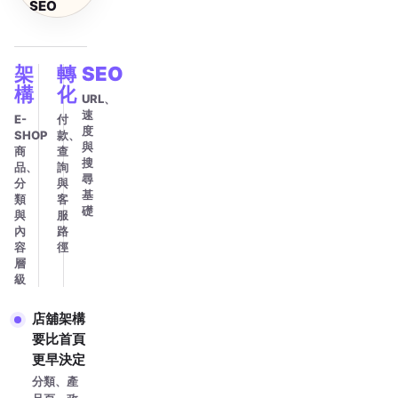
SEO
架
轉
SEO
構
化
URL、
速
E-
付
度
SHOP
款、
與
商
查
搜
品、
詢
尋
分
與
基
類
客
礎
與
服
內
路
容
徑
層
級
店舖架構
要比首頁
更早決定
分類、產