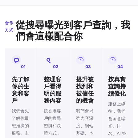
從搜尋曝光到客戶查詢，我
合作
方式
們會這樣配合你
01
02
03
04
先了解
整理客
提升被
按真實
你的生
戶看得
找到和
查詢持
意和客
明的服
被信任
續優化
戶
務內容
的機會
服務上線
我們會先
按香港客
我們會補
後，我們
了解你最
戶的搜尋
強內容深
會留意曝
想推廣的
習慣和決
度、網站
光、排
服務、主
策方式，
基礎、本
名、AI 答