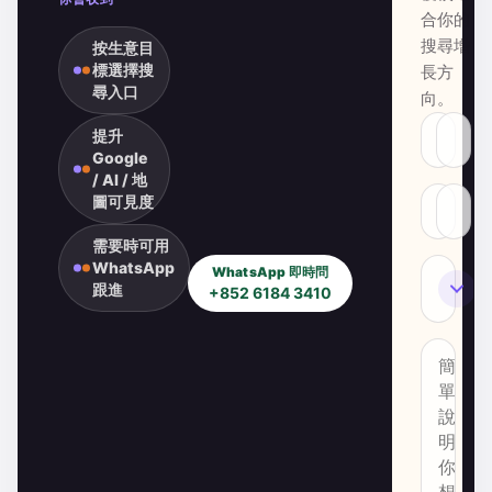
合你的
搜尋增
按生意目
標選擇搜
長方
尋入口
向。
提升
Google
/ AI / 地
圖可見度
需要時可用
WhatsApp
WhatsApp 即時問
SEO
跟進
+852 6184 3410