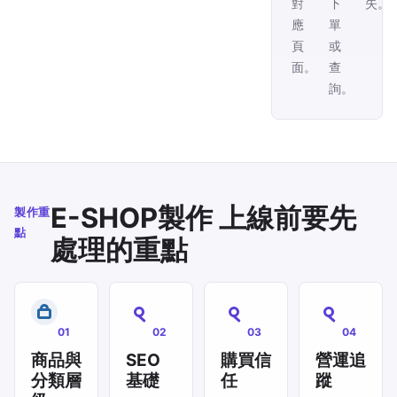
對
下
失。
應
單
頁
或
面。
查
詢。
E-SHOP製作 上線前要先
製作重
點
處理的重點
01
02
03
04
商品與
SEO
購買信
營運追
分類層
基礎
任
蹤