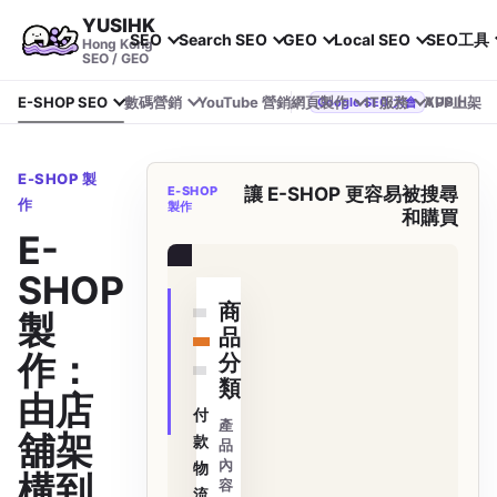
YUSIHK
SEO
Search SEO
GEO
Local SEO
SEO工具
Hong Kong
SEO / GEO
E-SHOP SEO
數碼營銷
YouTube 營銷
網頁製作
IT服務
APP上架
YUSIHK 近期參加 Google Search Central Live
Google SEO 大會
E-SHOP 製
E-SHOP
讓 E-SHOP 更容易被搜尋
作
製作
和購買
E-
訂單查詢
SHOP
商
製
品
作：
分
類
由店
付
產
舖架
款
品
內
物
構到
容
流