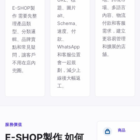
場、多語言
題、圖片
E-SHOP製
內容、物流
alt、
作 需要先整
付款和客服
Schema、
理產品類
需求，建立
速度、付
型、分類邏
更容易管理
款、
輯、品牌賣
和擴展的店
WhatsApp
點和常見疑
舖。
和客服位置
問，讓客戶
會一起規
不用在店內
劃，減少上
兜圈。
線後大幅返
工。
服務價值
商品
E-SHOP製作 如何