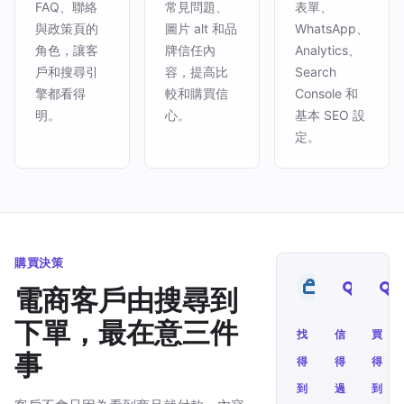
FAQ、聯絡
常見問題、
表單、
與政策頁的
圖片 alt 和品
WhatsApp、
角色，讓客
牌信任內
Analytics、
戶和搜尋引
容，提高比
Search
擎都看得
較和購買信
Console 和
明。
心。
基本 SEO 設
定。
購買決策
電商客戶由搜尋到
下單，最在意三件
找
信
買
事
得
得
得
到
過
到