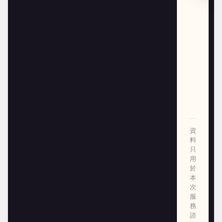
資
料
只
用
於
本
次
服
務
諮