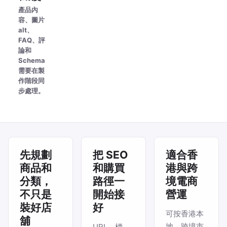
產品內
容、圖片
alt、
FAQ、評
論和
Schema
需要在製
作階段同
步處理。
先規劃
把 SEO
適合香
商品和
和購買
港與跨
分類，
路徑一
境電商
不只是
開始接
營運
裝好店
好
可按香港本
舖
地、跨境市
URL、標