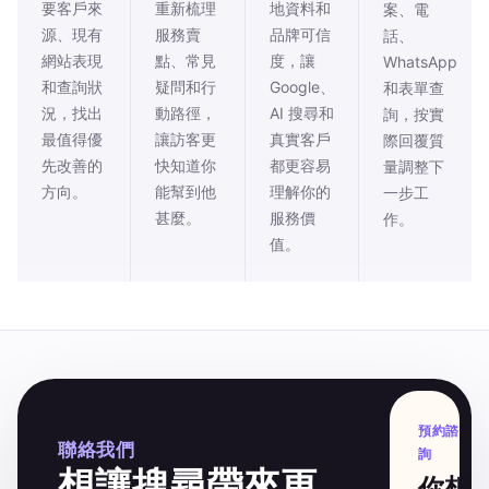
要客戶來
重新梳理
地資料和
案、電
源、現有
服務賣
品牌可信
話、
網站表現
點、常見
度，讓
WhatsApp
和查詢狀
疑問和行
Google、
和表單查
況，找出
動路徑，
AI 搜尋和
詢，按實
最值得優
讓訪客更
真實客戶
際回覆質
先改善的
快知道你
都更容易
量調整下
方向。
能幫到他
理解你的
一步工
甚麼。
服務價
作。
值。
預約諮
聯絡我們
詢
想讓搜尋帶來更
你想