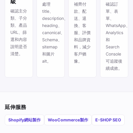
級
處理
補齊付
確認訂
確認主分
title、
款、配
單、表
類、子分
description、
送、退
單、
類、產品
heading、
換、客
WhatsApp、
URL、篩
canonical、
服、評價
Analytics
選和內容
Schema、
和品牌資
和
說明是否
sitemap
料，減少
Search
清楚。
和圖片
客戶猶
Console
alt。
豫。
可追蹤後
續成效。
延伸服務
Shopify網站製作
WooCommerce製作
E-SHOP SEO