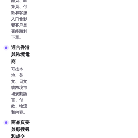
品頁、政
策頁、付
款和客服
入口會影
響客戶是
否能順利
下單。
適合香港
與跨境電
商
可按本
地、英
文、日文
或跨境市
場規劃語
言、付
款、物流
和內容。
商品頁要
兼顧搜尋
和成交