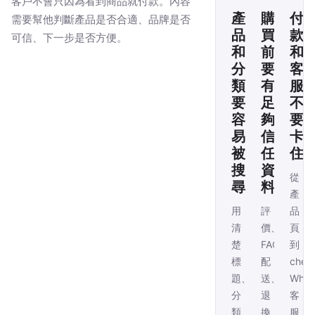
客戶不會只因為看到商品就付款。內容
產
購
付
需要幫他判斷產品是否合適、品牌是否
品
買
款
可信、下一步是否方便。
和
前
和
分
要
客
類
有
服
要
足
不
容
夠
要
易
信
卡
被
任
住
搜
資
從
尋
料
產
用
評
品
清
價、
頁
楚
FAQ、
到
標
配
chec
題、
送、
Wha
分
退
客
類
換、
服