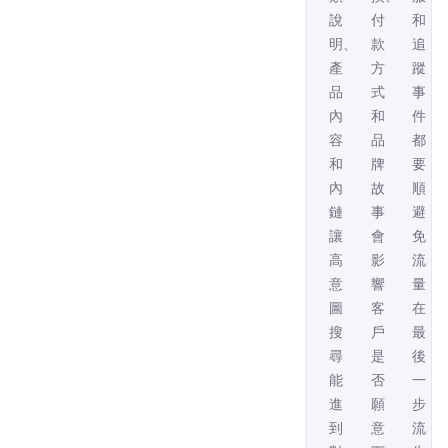
說
付
和
明、
款
追
產
方
蹤
品
式
事
內
和
件
容
品
都
和
牌
要
內
故
順，
鏈，
事，
避
讓
會
免
高
影
流
意
響
量
圖
客
在
搜
戶
最
尋
是
後
能
否
一
進
願
步
到
意
流