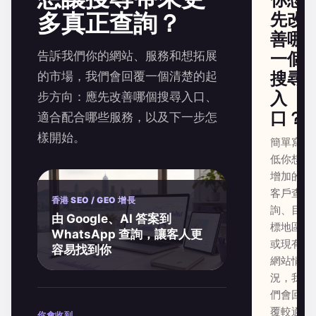
多真正查詢？
先改
善哪
告訴我們你的網站、服務和想拓展
一個
搜尋
的市場，我們會回覆一個清楚的起
入
步方向：應先改善哪個搜尋入口、
口？
適合配合哪些服務，以及下一步怎
樣開始。
簡單寫
低你想
增加的
客戶查
香港 SEO / GEO 增長
詢、目
由 Google、AI 答案到
標地區
WhatsApp 查詢，讓客人更
或現有
容易找到你
網站情
況，我
們會回
覆較適
你會收到