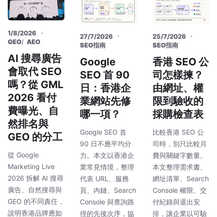
1/8/2026
27/7/2026
25/7/2026
GEO
AEO
SEO指南
SEO指南
AI 搜尋廣告
Google
香港 SEO 公
會取代 SEO
SEO 首 90
司怎樣揀？
嗎？從 GML
日：香港企
由網址、權
2026 看付
業網站先修
限到驗收的
費曝光、自
哪一項？
採購檢查表
然排名與
Google SEO 首
比較香港 SEO 公
GEO 的分工
90 日不應平均分
司時，別只比較月
從 Google
力。本文以香港企
費與關鍵字數量。
Marketing Live
業常見情境，整理
本文整理需求書、
2026 拆解 AI 搜尋
代表 URL、服務
網址清單、Search
廣告、自然搜尋與
頁、內鏈、Search
Console 權限、交
GEO 的不同責任，
Console 與查詢路
付紀錄與退出安
說明香港品牌應如
徑的先後次序，協
排，讓企業以可驗