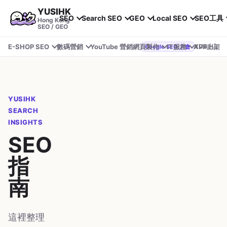
YUSIHK
SEO
Search SEO
GEO
Local SEO
SEO工具
Hong Kong
SEO / GEO
E-SHOP SEO
數碼營銷
YouTube 營銷
網頁製作
IT服務
APP上架
YUSIHK 近期參加 Google Search Central Live
Google SEO 大會
YUSIHK
SEARCH
INSIGHTS
SEO
指
南
這裡整理