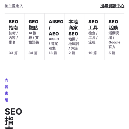
搜尋資訊中心
按主題進入
SEO
GEO
AISEO
本地
SEO
SEO
指南
觀點
/
商家
工具
活動
技術 /
AI 搜
AEO
SEO
檢查 /
活動現
內容 /
尋 / 實
工具 /
場 /
AISEO
地圖 /
排名
體語義
流程
Google
/ 答案
地區詞
官方
引擎
/ 評論
33 篇
34 篇
13 篇
2 篇
19 篇
5 篇
內
容
索
引
SEO
指