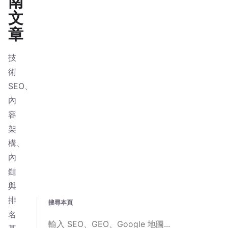
南
文
章
技
術
SEO、
內
容
架
構、
內
鏈
與
排
搜尋本頁
名