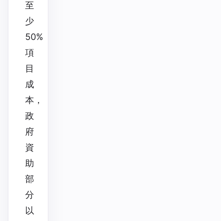
至
少
50%
項
目
成
本，
政
府
資
助
部
分
以