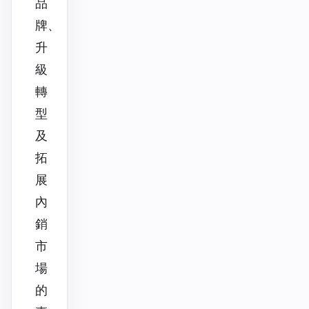
品
牌、
升
級
轉
型
及
拓
展
內
銷
市
場
的