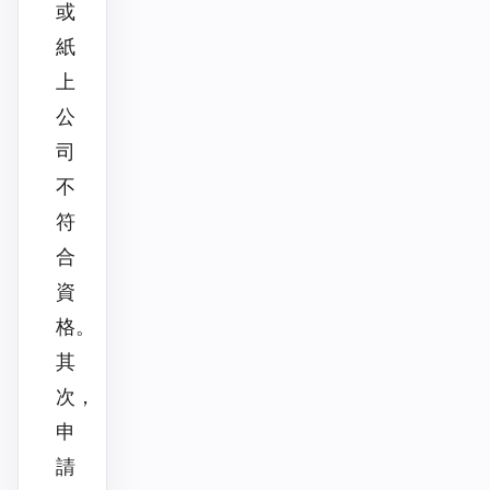
或
紙
上
公
司
不
符
合
資
格。
其
次，
申
請