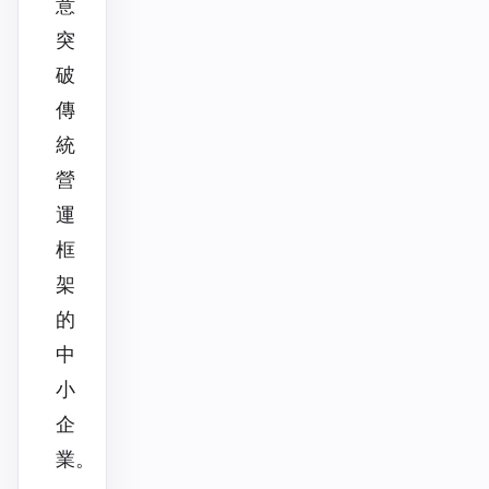
意
突
破
傳
統
營
運
框
架
的
中
小
企
業。