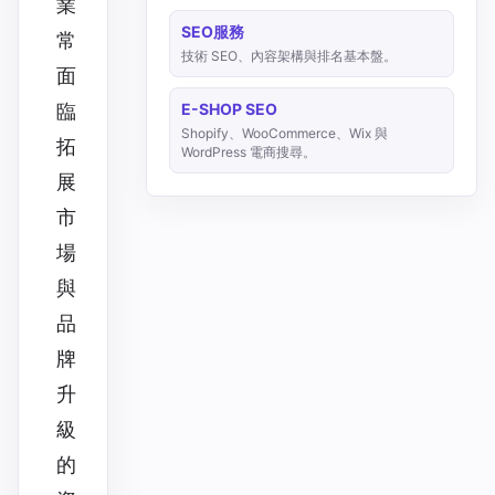
業
SEO服務
常
技術 SEO、內容架構與排名基本盤。
面
E-SHOP SEO
臨
Shopify、WooCommerce、Wix 與
拓
WordPress 電商搜尋。
展
市
場
與
品
牌
升
級
的