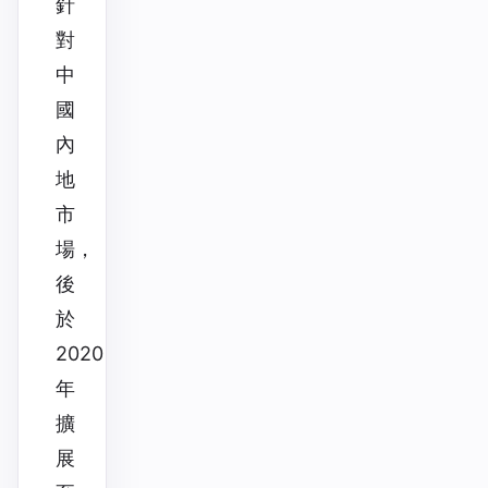
針
對
中
國
內
地
市
場，
後
於
2020
年
擴
展