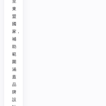
至
東
盟
國
家，
補
助
範
圍
涵
蓋
品
牌
設