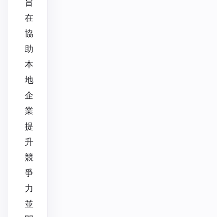
旨
在
協
助
本
地
企
業
提
升
競
爭
力
並