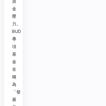
資
金
壓
力。
BUD
專
項
基
金
全
稱
為
「發
展