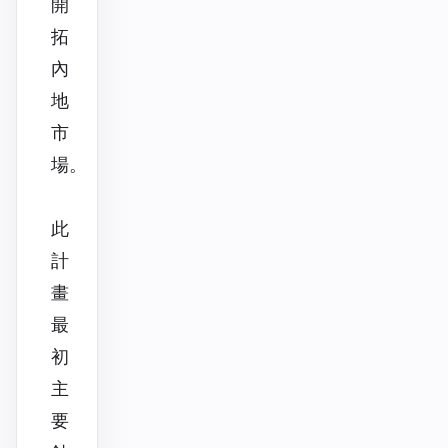
開
拓
內
地
市
場。
此
計
畫
最
初
主
要