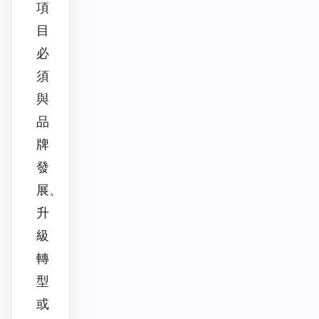
項
目
必
須
與
品
牌
發
展、
升
級
轉
型
或