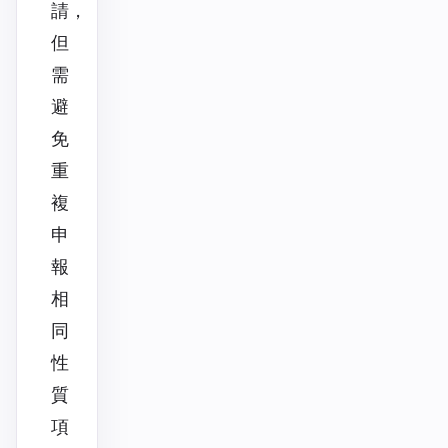
請，
但
需
避
免
重
複
申
報
相
同
性
質
項