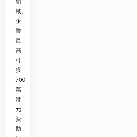
領
域。
企
業
最
高
可
獲
700
萬
港
元
資
助，