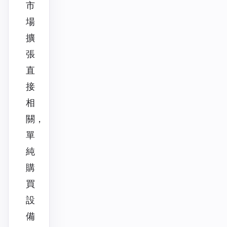
市
場
擴
張
直
接
相
關，
單
純
購
買
設
備