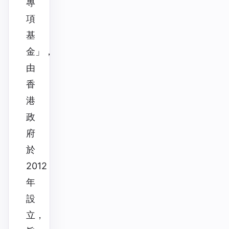
專
項
基
金」，
由
香
港
政
府
於
2012
年
設
立，