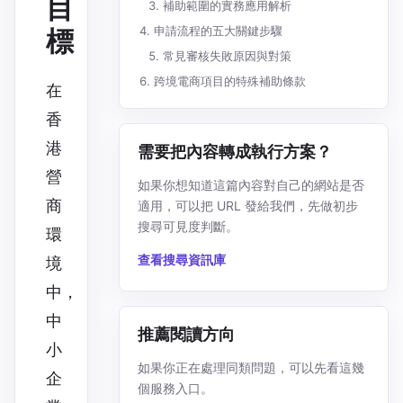
目
補助範圍的實務應用解析
申請流程的五大關鍵步驟
標
常見審核失敗原因與對策
跨境電商項目的特殊補助條款
在
香
港
需要把內容轉成執行方案？
營
如果你想知道這篇內容對自己的網站是否
商
適用，可以把 URL 發給我們，先做初步
搜尋可見度判斷。
環
查看搜尋資訊庫
境
中，
中
推薦閱讀方向
小
如果你正在處理同類問題，可以先看這幾
企
個服務入口。