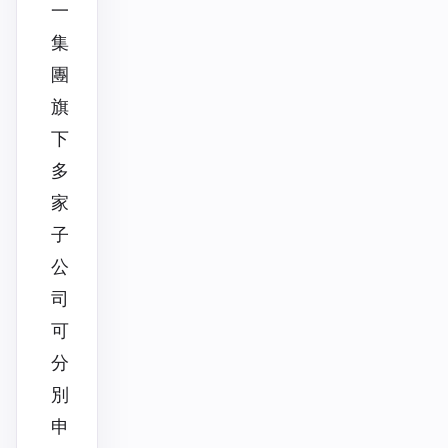
一
集
團
旗
下
多
家
子
公
司
可
分
別
申