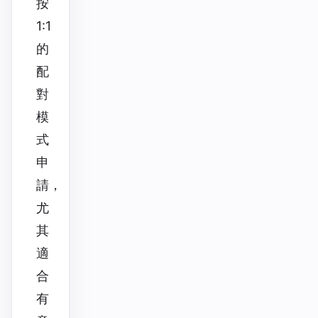
按
1:1
的
配
對
模
式
申
請，
尤
其
適
合
有