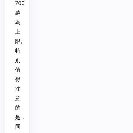
700
萬
為
上
限。
特
別
值
得
注
意
的
是，
同