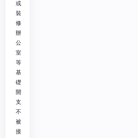
或
裝
修
辦
公
室
等
基
礎
開
支
不
被
接