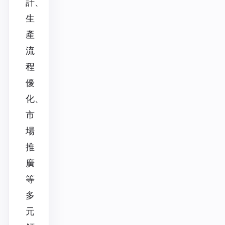
計、
生
產
流
程
優
化、
市
場
推
廣
等
多
元