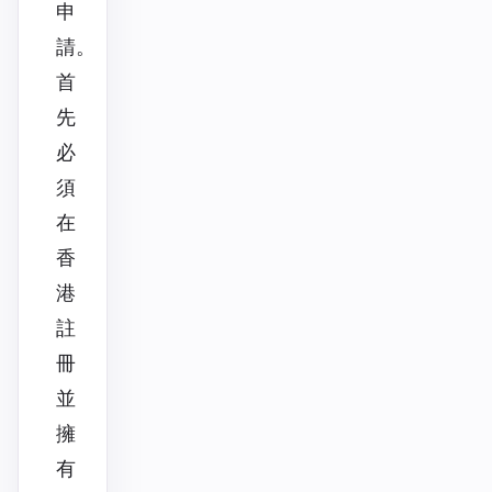
申
請。
首
先
必
須
在
香
港
註
冊
並
擁
有