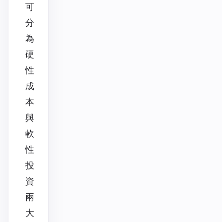
可
分
為
硬
性
成
本
與
軟
性
投
資
兩
大