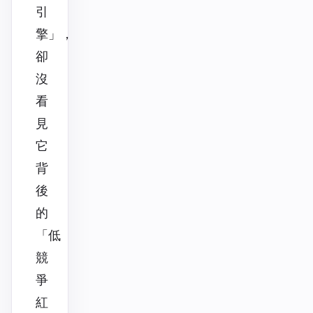
引
擎」，
卻
沒
看
見
它
背
後
的
「低
競
爭
紅