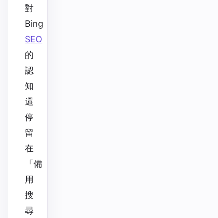
對
Bing
SEO
的
認
知
還
停
留
在
「備
用
搜
尋