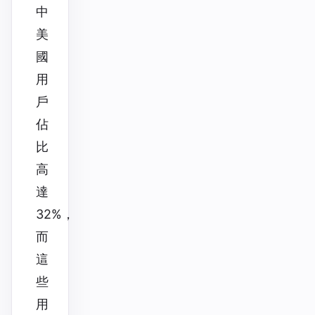
中
美
國
用
戶
佔
比
高
達
32%，
而
這
些
用