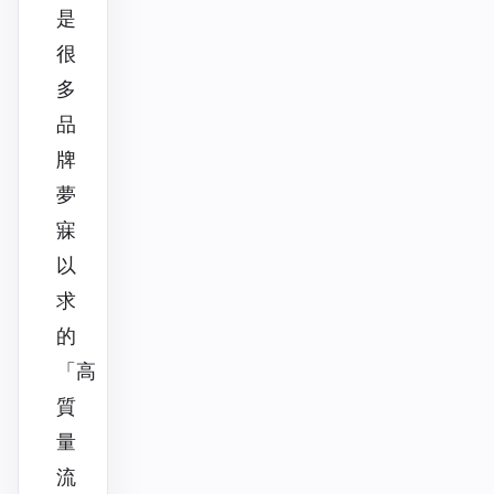
是
很
多
品
牌
夢
寐
以
求
的
「高
質
量
流