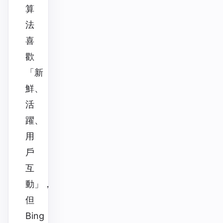
算
法
喜
歡
「新
鮮、
活
躍、
用
戶
互
動」，
但
Bing