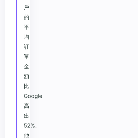
戶
的
平
均
訂
單
金
額
比
Google
高
出
52%。
他