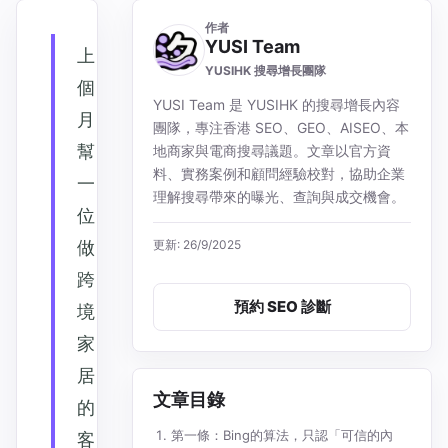
作者
YUSI Team
上
YUSIHK 搜尋增長團隊
個
YUSI Team 是 YUSIHK 的搜尋增長內容
月
團隊，專注香港 SEO、GEO、AISEO、本
幫
地商家與電商搜尋議題。文章以官方資
料、實務案例和顧問經驗校對，協助企業
一
理解搜尋帶來的曝光、查詢與成交機會。
位
做
更新: 26/9/2025
跨
預約 SEO 診斷
境
家
居
文章目錄
的
第一條：Bing的算法，只認「可信的內
客