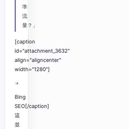
準
流
量？」
[caption
id="attachment_3632"
align="aligncenter"
width="1280"]
Bing
SEO[/caption]
這
並