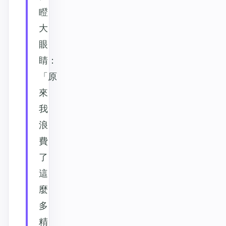
瞪
大
眼
睛：
「原
來
我
浪
費
了
這
麼
多
精