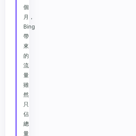
個
月，
Bing
帶
來
的
流
量
雖
然
只
佔
總
量