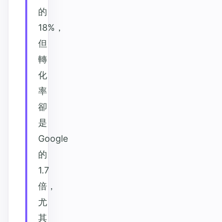
的
18%，
但
轉
化
率
卻
是
Google
的
1.7
倍，
尤
其