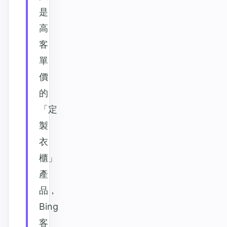
是
高
客
單
價
的
「定
製
衣
櫃」
產
品，
Bing
客