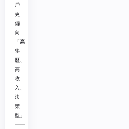
戶
更
偏
向
「高
學
歷、
高
收
入、
決
策
型」
——