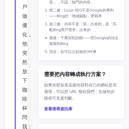
容」，不認「熱門的內容」
戶
第二條：Local SEO不是Google的專利
做
——Bing的「地域錨點」更精準
第三條：內容不是「寫」出來的，是「匹
優
配Bing用戶需求」出來的
化，
最後：千萬別犯的錯——把Google的玩法
他
複製到Bing
現在，你可以立刻做的3件事
突
然
放
需要把內容轉成執行方案？
下
如果你想知道這篇內容對自己的網站是否
咖
適用，可以把 URL 發給我們，先做初步
搜尋可見度判斷。
啡
杯
查看搜尋資訊庫
問
我：