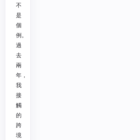
不
是
個
例。
過
去
兩
年，
我
接
觸
的
跨
境