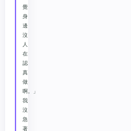
覺
身
邊
沒
人
在
認
真
做
啊。」
我
沒
急
著