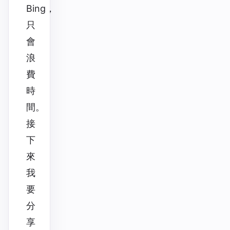
Bing，
只
會
浪
費
時
間。
接
下
來
我
要
分
享