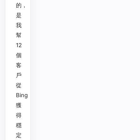
的，
是
我
幫
12
個
客
戶
從
Bing
獲
得
穩
定