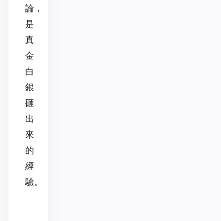
論，
是
真
金
白
銀
砸
出
來
的
經
驗。