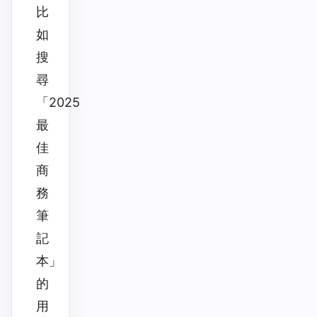
比
如
搜
尋
「2025
最
佳
商
務
筆
記
本」
的
用