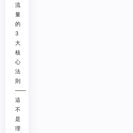
流
量
的
3
大
核
心
法
則
——
這
不
是
理