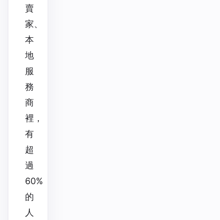
賣
家、
本
地
服
務
商
裡，
有
超
過
60%
的
人