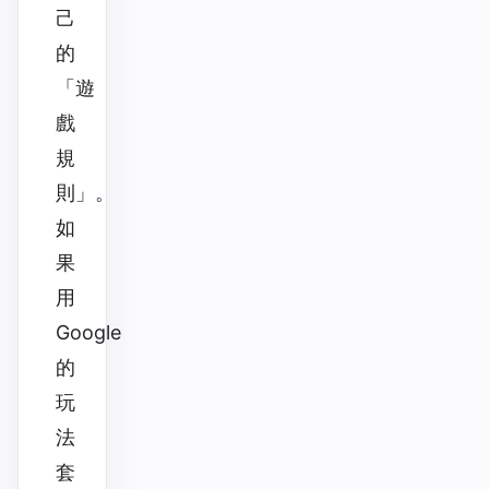
己
的
「遊
戲
規
則」。
如
果
用
Google
的
玩
法
套