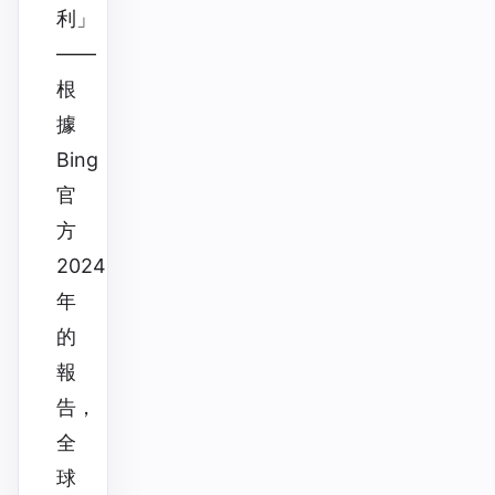
利」
——
根
據
Bing
官
方
2024
年
的
報
告，
全
球