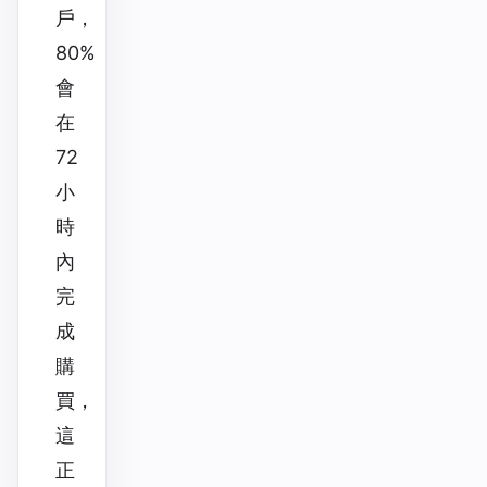
戶，
80%
會
在
72
小
時
內
完
成
購
買，
這
正