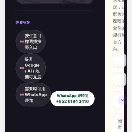
況，我
們會回
覆較適
你會收到
合你的
搜尋增
按生意目
標選擇搜
長方
尋入口
向。
提升
Google
/ AI / 地
圖可見度
需要時可用
WhatsApp
WhatsApp 即時問
SEO
跟進
+852 6184 3410