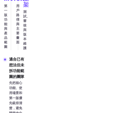
架
第
用
一
戶
測
版
路
試、
功
徑
審
能
與
核
與
主
與
產
要
版
品
畫
本
範
面
維
圍
護
適合已有
想法但未
拆功能範
圍的團隊
先把核心
功能、使
用場景和
第一版優
先級排清
楚，避免