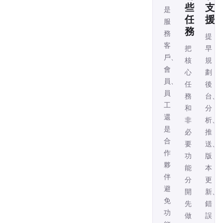
些
支
是
任
援
服
務
務
提
客
把
早
戶、
核
規
會
心
劃
員、
任
後
員
務
台、
工
和
分
還
非
析、
是
必
推
合
要
送、
作
功
版
夥
能
本
伴，
分
更
避
開，
新、
免
先
錯
功
做
誤