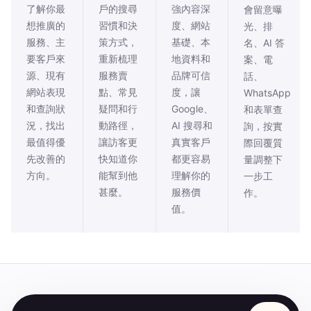
了解你最
戶的搜尋
強內容深
會留意曝
想推廣的
習慣和決
度、網站
光、排
服務、主
策方式，
基礎、本
名、AI 答
要客戶來
重新梳理
地資料和
案、電
源、現有
服務賣
品牌可信
話、
網站表現
點、常見
度，讓
WhatsApp
和查詢狀
疑問和行
Google、
和表單查
況，找出
動路徑，
AI 搜尋和
詢，按實
最值得優
讓訪客更
真實客戶
際回覆質
先改善的
快知道你
都更容易
量調整下
方向。
能幫到他
理解你的
一步工
甚麼。
服務價
作。
值。