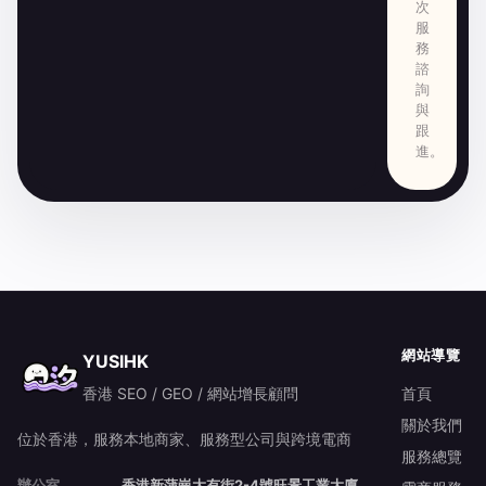
次
服
務
諮
詢
與
跟
進。
網站導覽
YUSIHK
香港 SEO / GEO / 網站增長顧問
首頁
關於我們
位於香港，服務本地商家、服務型公司與跨境電商
服務總覽
辦公室
香港新蒲崗大有街2-4號旺景工業大廈