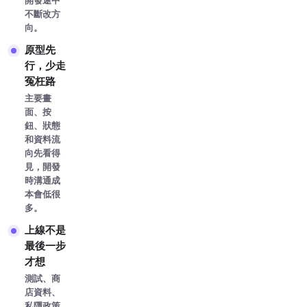
開發途中
不斷改方
向。
原型先
行，少走
冤枉路
主要畫
面、按
鈕、狀態
和資料流
向先看得
見，開發
時溝通成
本會低很
多。
上線不是
最後一步
才想
測試、商
店資料、
私隱政策