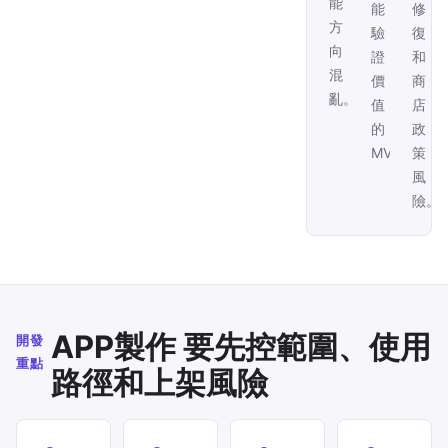
能
能
修
方
驗
復
向
證
和
混
價
商
亂。
值
店
的
政
MVP。
策
風
險。
APP製作 要先控範圍、使用
開發
重點
路徑和上架風險