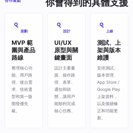
你會得到的具體支援
合作重點
規劃
設計
上線
MVP 範
UI/UX
測試、上
圍與產品
原型與關
架與版本
路線
鍵畫面
維護
整理核心功
設計主要畫
安排測試、
能、用戶路
面、操作路
版本管理、
徑、後台需
徑、表單、
App Store /
求、技術選
通知和狀
Google Play
型和第一版
態，讓用戶
上架資料，
開發優先
能順利完成
以及後續修
級。
核心任務。
正和功能更
新。