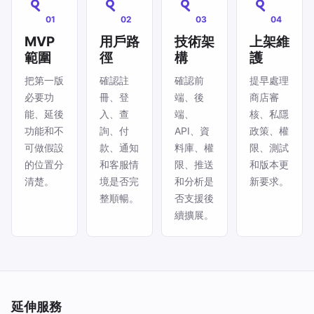
01
02
03
04
MVP
用戶路
技術架
上架維
範圍
徑
構
護
把第一版
確認註
確認前
提早處理
必要功
冊、登
端、後
商店審
能、延後
入、查
端、
核、私隱
功能和不
詢、付
API、資
政策、權
可做假設
款、通知
料庫、權
限、測試
的位置分
和客服情
限、推送
和版本更
清楚。
境是否完
和分析是
新要求。
整順暢。
否支援後
續擴展。
延伸服務