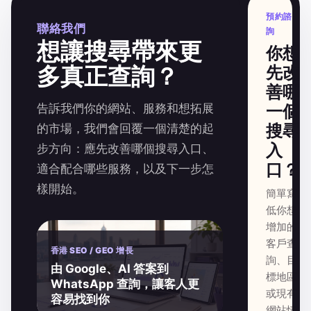
預約諮
聯絡我們
詢
想讓搜尋帶來更
你想
多真正查詢？
先改
善哪
告訴我們你的網站、服務和想拓展
一個
搜尋
的市場，我們會回覆一個清楚的起
入
步方向：應先改善哪個搜尋入口、
口？
適合配合哪些服務，以及下一步怎
樣開始。
簡單寫
低你想
增加的
客戶查
香港 SEO / GEO 增長
詢、目
由 Google、AI 答案到
標地區
WhatsApp 查詢，讓客人更
或現有
容易找到你
網站情