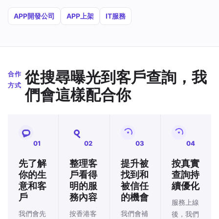
APP開發公司
APP上架
IT服務
從搜尋曝光到客戶查詢，我
合作
方式
們會這樣配合你
01
02
03
04
先了解
整理客
提升被
按真實
你的生
戶看得
找到和
查詢持
意和客
明的服
被信任
續優化
戶
務內容
的機會
服務上線
我們會先
按香港客
我們會補
後，我們