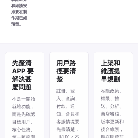
和維護安
排要在製
作期已經
預留。
先釐清
用戶路
上架和
APP 要
徑要清
維護提
解決甚
楚
早規劃
麼問題
註冊、登
私隱政策、
入、查詢、
權限、推
不是一開始
付款、通
送、分析、
就堆功能，
知、會員和
商店審核、
而是先確認
客服情境要
版本更新和
目標用戶、
先畫清楚，
後台維護，
核心任務、
UI/UX 才不
應在開發前
第一版範圍