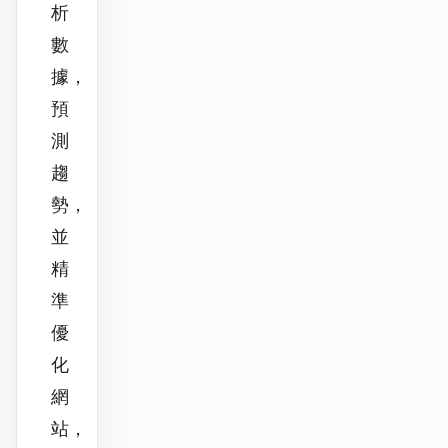
析
數
據，
預
測
趨
勢，
並
精
準
優
化
網
站，