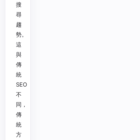
搜
尋
趨
勢。
這
與
傳
統
SEO
不
同，
傳
統
方