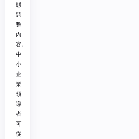
態
調
整
內
容。
中
小
企
業
領
導
者
可
從