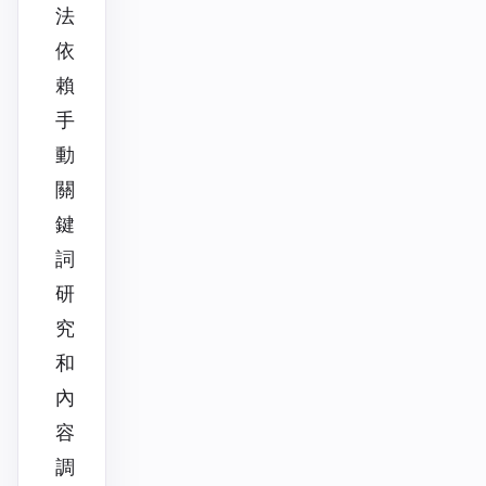
法
依
賴
手
動
關
鍵
詞
研
究
和
內
容
調