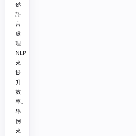
然
語
言
處
理
NLP
來
提
升
效
率。
舉
例
來