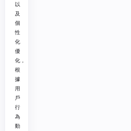
以
及
個
性
化
優
化，
根
據
用
戶
行
為
動