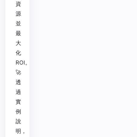
資
源
並
最
大
化
ROI。
🚀
透
過
實
例
說
明，