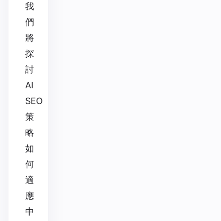
我
們
將
探
討
AI
SEO
策
略
如
何
適
應
中