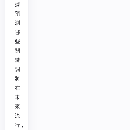
據
預
測
哪
些
關
鍵
詞
將
在
未
來
流
行，