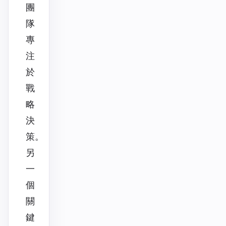
團
隊
專
注
於
戰
略
決
策。
另
一
個
關
鍵