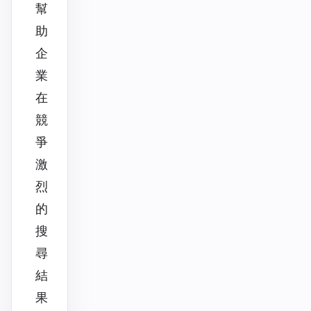
幫
助
企
業
在
競
爭
激
烈
的
搜
尋
結
果