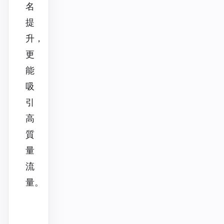
名
提
升，
更
能
吸
引
高
質
量
流
量。