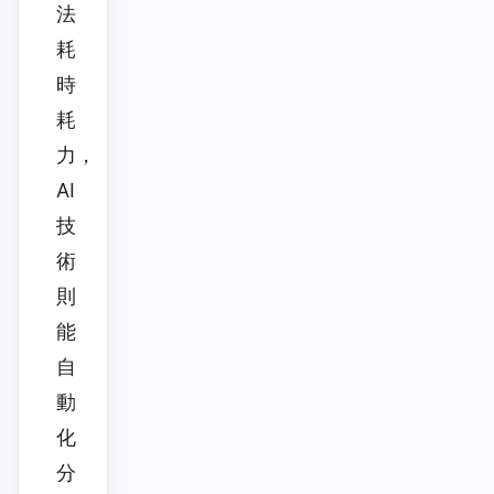
法
耗
時
耗
力，
AI
技
術
則
能
自
動
化
分