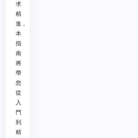
求
精
進，
本
指
南
將
帶
您
從
入
門
到
精