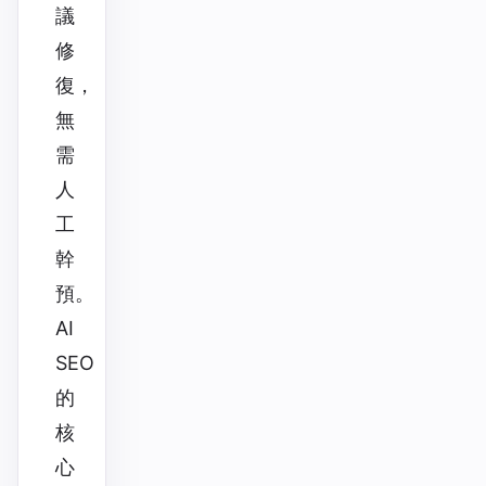
議
修
復，
無
需
人
工
幹
預。
AI
SEO
的
核
心