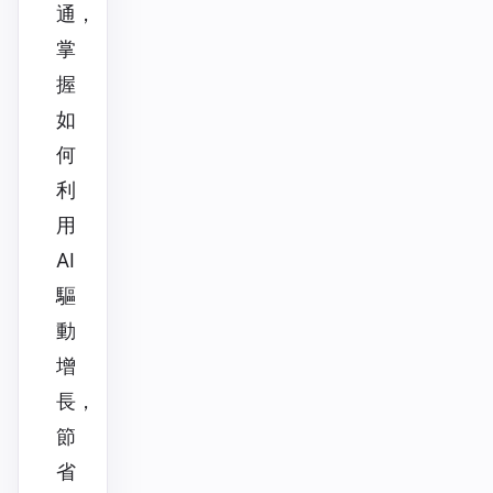
通，
掌
握
如
何
利
用
AI
驅
動
增
長，
節
省