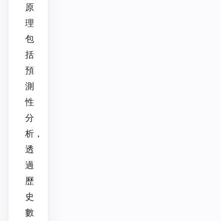
原
理
包
括
預
測
性
分
析，
透
過
歷
史
數