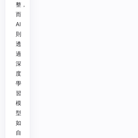
整，
而
AI
則
透
過
深
度
學
習
模
型
如
自