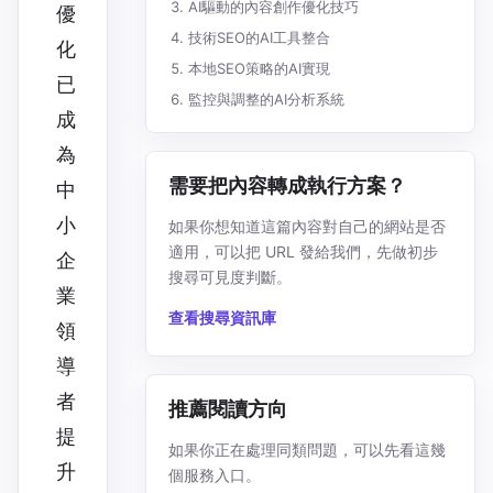
AI驅動的內容創作優化技巧
優
技術SEO的AI工具整合
化
本地SEO策略的AI實現
已
監控與調整的AI分析系統
成
為
需要把內容轉成執行方案？
中
小
如果你想知道這篇內容對自己的網站是否
適用，可以把 URL 發給我們，先做初步
企
搜尋可見度判斷。
業
查看搜尋資訊庫
領
導
者
推薦閱讀方向
提
如果你正在處理同類問題，可以先看這幾
升
個服務入口。