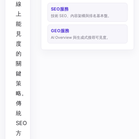
線
SEO服務
上
技術 SEO、內容架構與排名基本盤。
能
GEO服務
見
AI Overview 與生成式搜尋可見度。
度
的
關
鍵
策
略。
傳
統
SEO
方