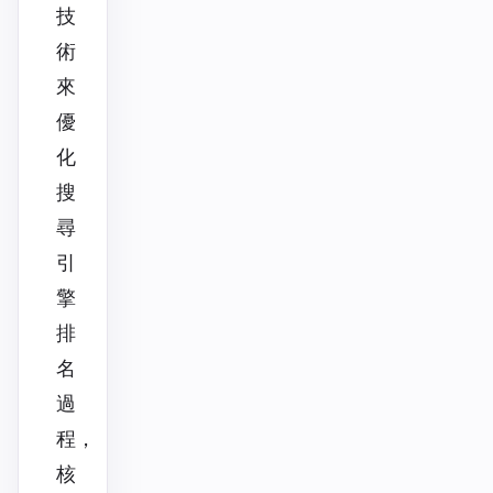
技
術
來
優
化
搜
尋
引
擎
排
名
過
程，
核