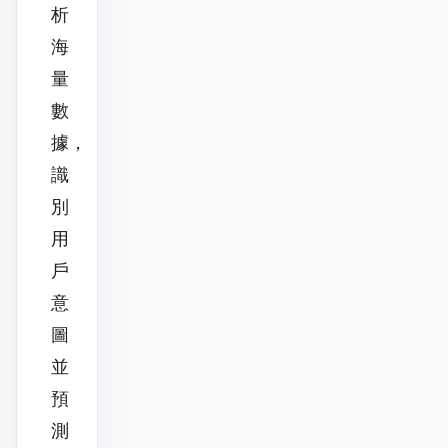
析
海
量
數
據，
識
別
用
戶
意
圖
並
預
測