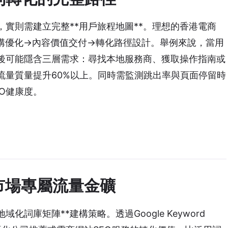
，實則需建立完整**用戶旅程地圖**。理想的香港電商
架構優化→內容價值交付→轉化路徑設計。舉例來說，當用
背後可能隱含三層需求：尋找本地服務商、獲取操作指南或
流量質量提升60%以上。同時需監測跳出率與頁面停留時
O健康度。
市場專屬流量金礦
詞庫矩陣**建構策略。透過Google Keyword