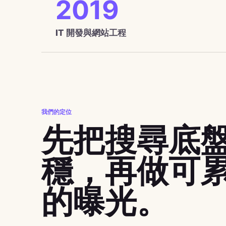
2019
IT 開發與網站工程
我們的定位
先把搜尋底
穩，再做可
的曝光。