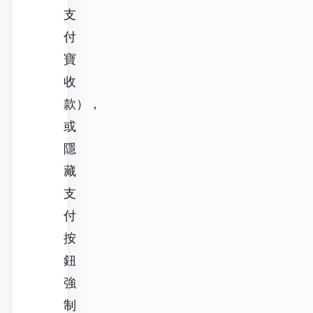
支
付
寶
收
款），
或
隱
藏
支
付
按
鈕
強
制