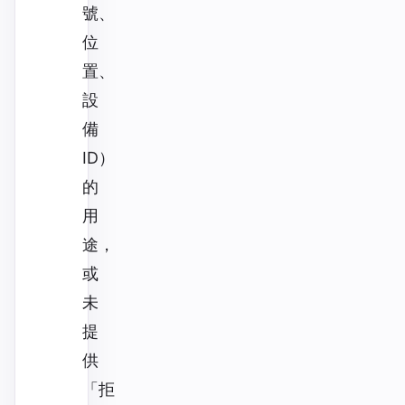
號、
位
置、
設
備
ID）
的
用
途，
或
未
提
供
「拒