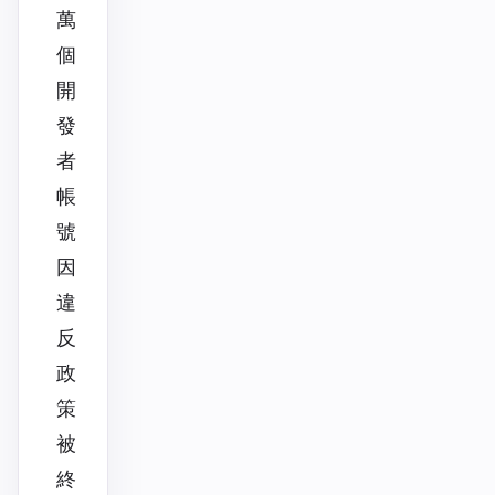
萬
個
開
發
者
帳
號
因
違
反
政
策
被
終