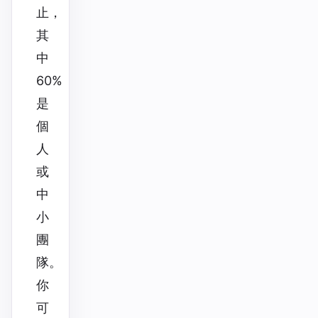
止，
其
中
60%
是
個
人
或
中
小
團
隊。
你
可