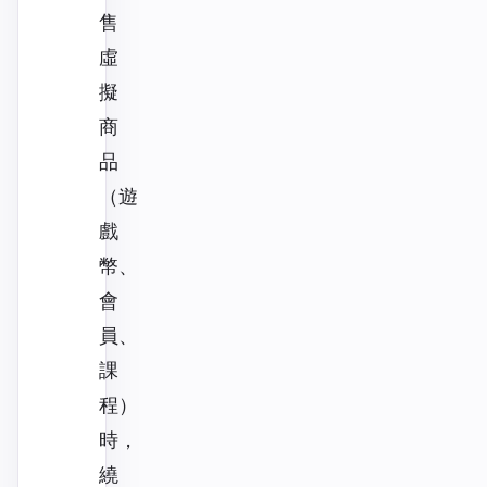
售
虛
擬
商
品
（遊
戲
幣、
會
員、
課
程）
時，
繞