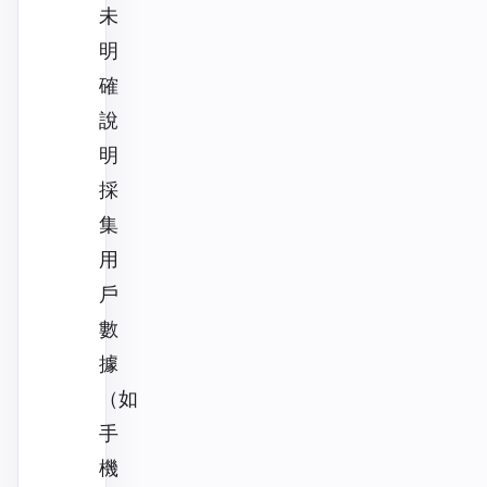
未
明
確
說
明
採
集
用
戶
數
據
（如
手
機