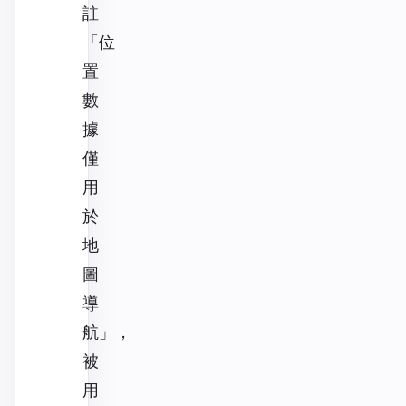
註
「位
置
數
據
僅
用
於
地
圖
導
航」，
被
用