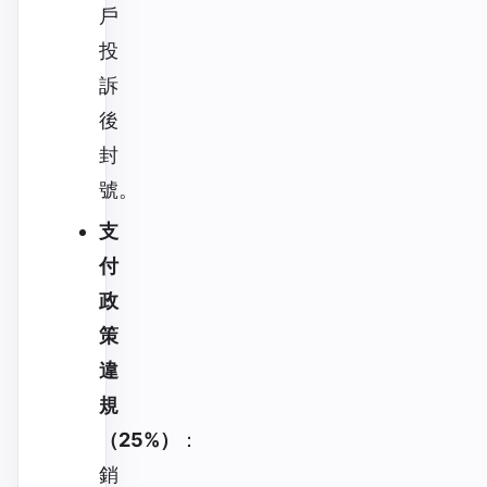
戶
投
訴
後
封
號。
支
付
政
策
違
規
（25%）
：
銷