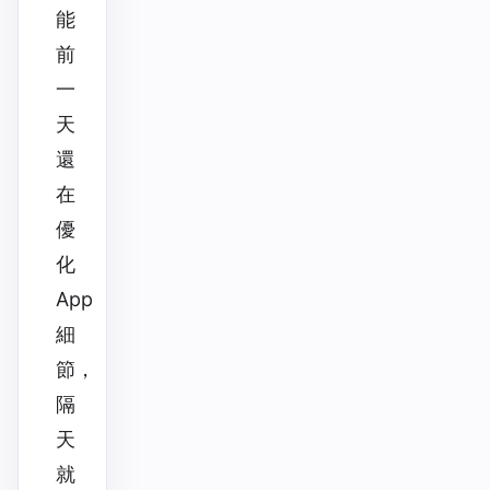
能
前
一
天
還
在
優
化
App
細
節，
隔
天
就