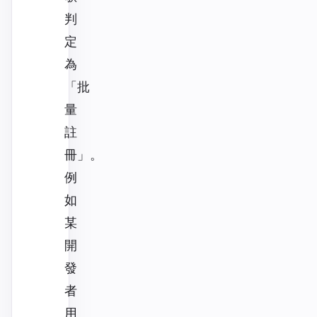
判
定
為
「批
量
註
冊」。
例
如
某
開
發
者
用