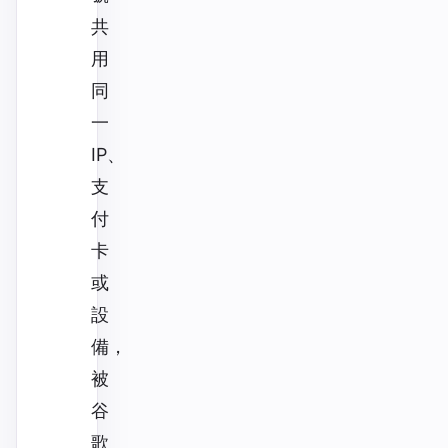
共
用
同
一
IP、
支
付
卡
或
設
備，
被
谷
歌