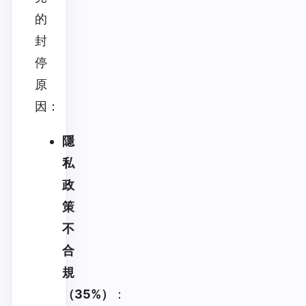
的
封
停
原
因：
隱
私
政
策
不
合
規
（35%）
：