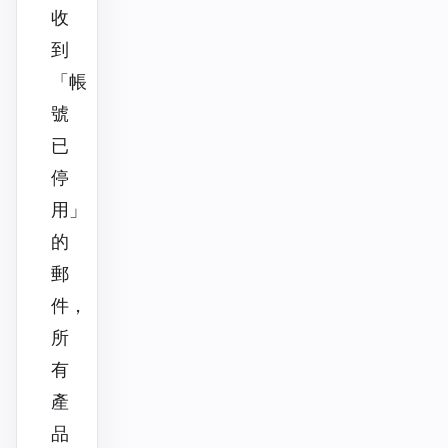
收
到
「帳
號
已
停
用」
的
郵
件，
所
有
產
品