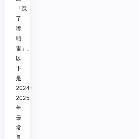
「踩
了
哪
顆
雷」。
以
下
是
2024-
2025
年
最
常
見