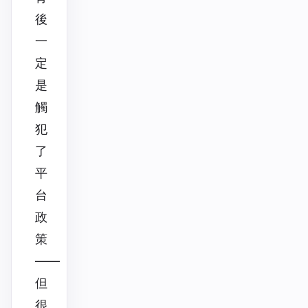
後
一
定
是
觸
犯
了
平
台
政
策
——
但
很