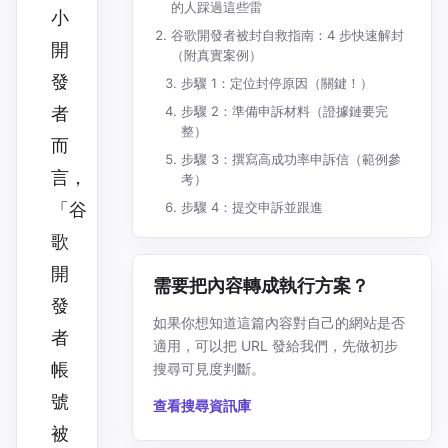
的人踩過這些雷
小
谷歌開發者被封自救指南：4 步快速解封
開
（附真實案例）
發
步驟 1：定位封停原因（關鍵！）
者
步驟 2：準備申訴材料（證據鏈要完
整）
而
步驟 3：撰寫高成功率申訴信（範例參
言，
考）
「谷
步驟 4：提交申訴並跟進
歌
開
需要把內容轉成執行方案？
發
如果你想知道這篇內容對自己的網站是否
者
適用，可以把 URL 發給我們，先做初步
帳
搜尋可見度判斷。
號
查看搜尋資訊庫
被