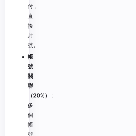
付，
直
接
封
號。
帳
號
關
聯
（20%）
：
多
個
帳
號