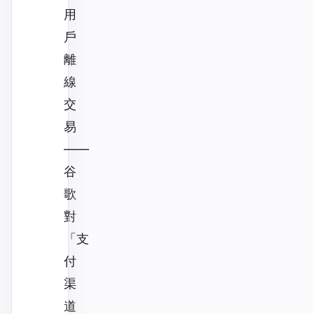
用
戶
離
線
交
易
——
谷
歌
對
「支
付
渠
道