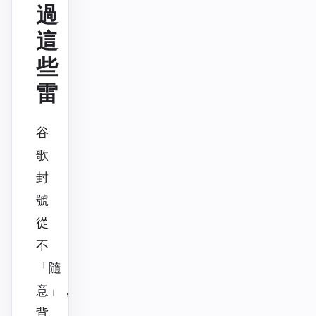
過
這
些
雷
谷
歌
封
號
從
不
「隨
意」，
背