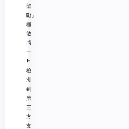
壟
斷」
極
敏
感，
一
旦
檢
測
到
第
三
方
支