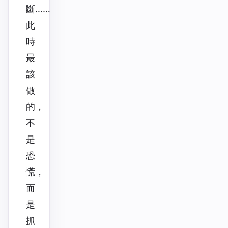
斷……
此
時
最
該
做
的，
不
是
恐
慌，
而
是
抓