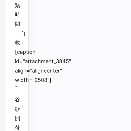
緊
時
間
「自
救」。
[caption
id="attachment_3845"
align="aligncenter"
width="2508"]
谷
歌
開
發