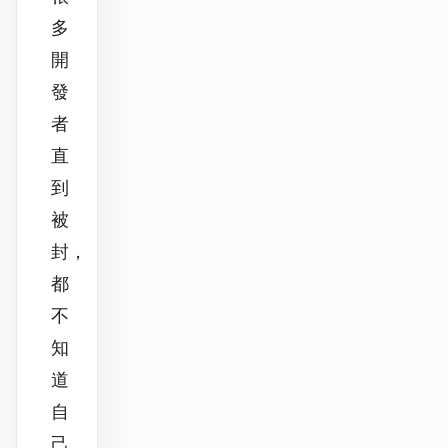
多
開
發
者
直
到
被
封，
都
不
知
道
自
己