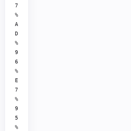
7
%
A
D
%
9
6
%
E
7
%
9
5
%