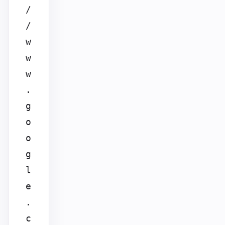
/
/
w
w
w
.
g
o
o
g
l
e
.
c