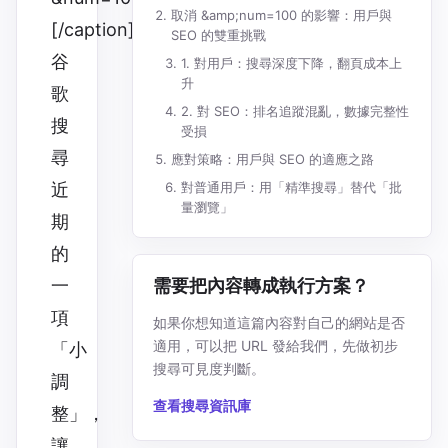
取消 &amp;num=100 的影響：用戶與
[/caption]
SEO 的雙重挑戰
谷
1. 對用戶：搜尋深度下降，翻頁成本上
升
歌
2. 對 SEO：排名追蹤混亂，數據完整性
搜
受損
尋
應對策略：用戶與 SEO 的適應之路
近
對普通用戶：用「精準搜尋」替代「批
量瀏覽」
期
的
一
需要把內容轉成執行方案？
項
如果你想知道這篇內容對自己的網站是否
適用，可以把 URL 發給我們，先做初步
「小
搜尋可見度判斷。
調
查看搜尋資訊庫
整」，
讓