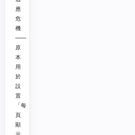
應
危
機
——
原
本
用
於
設
置
「每
頁
顯
示