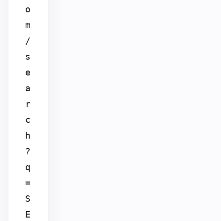
o
m
/
s
e
a
r
c
h
?
q
=
S
E