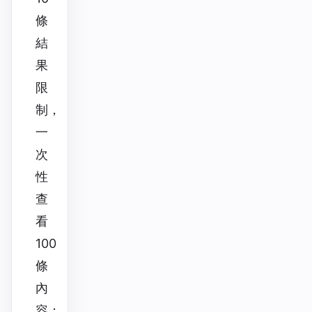
條
結
果
限
制，
一
次
性
查
看
100
條
內
容；