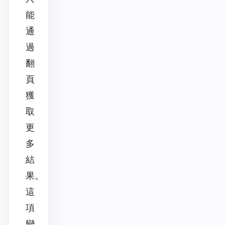
能
通
過
翻
頁
獲
取
更
多
結
果。
這
項
變