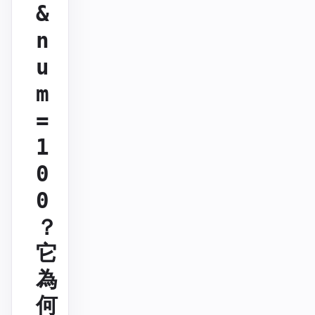
&
n
u
m
=
1
0
0
？
它
為
何