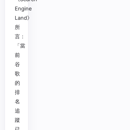
Engine
Land》
所
言：
「當
前
谷
歌
的
排
名
追
蹤
已