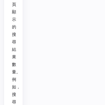
頁
顯
示
的
搜
尋
結
果
數
量。
例
如，
搜
尋