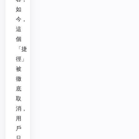
如
今，
這
個
「捷
徑」
被
徹
底
取
消，
用
戶
只