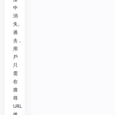
中
消
失。
過
去，
用
戶
只
需
在
搜
尋
URL
後