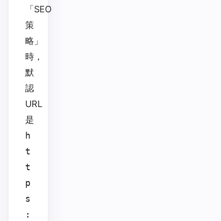
「SEO
策
略」
時，
默
認
URL
是
h
t
t
p
s
: