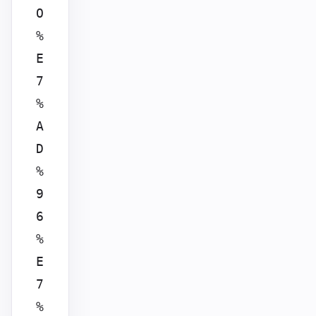
O
%
E
7
%
A
D
%
9
6
%
E
7
%