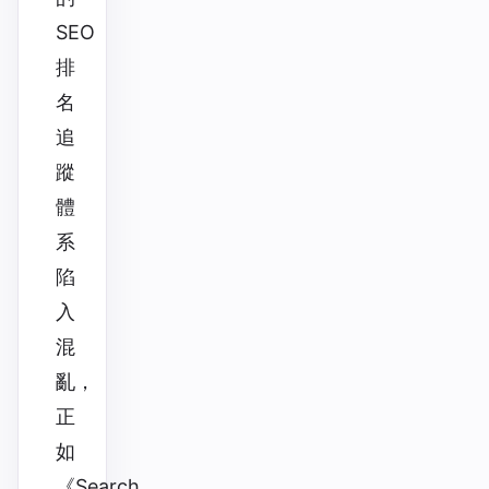
SEO
排
名
追
蹤
體
系
陷
入
混
亂，
正
如
《Search