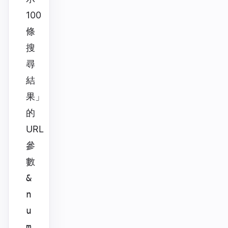
100
條
搜
尋
結
果」
的
URL
參
數
&
n
u
m