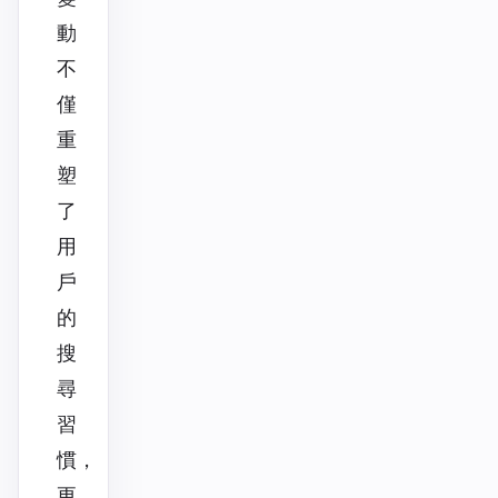
動
不
僅
重
塑
了
用
戶
的
搜
尋
習
慣，
更