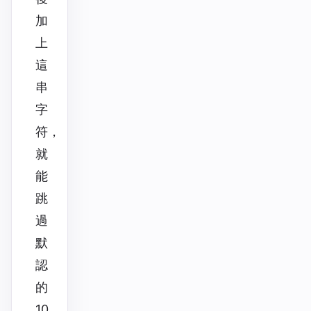
加
上
這
串
字
符，
就
能
跳
過
默
認
的
10