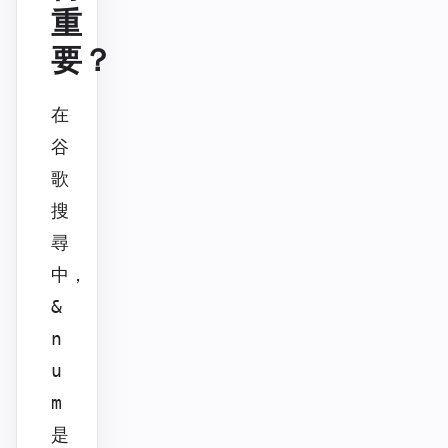
重
要？
在
谷
歌
搜
尋
中，
&
n
u
m
是