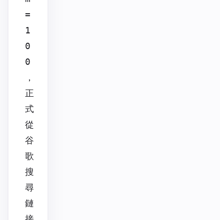
=
1
0
0
，
正
式
從
谷
歌
搜
尋
鏈
接