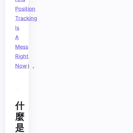
Position
Tracking
Is
A
Mess
Right
Now
）。
什
麼
是