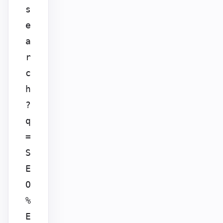
s
e
a
r
c
h
?
q
=
S
E
O
%
E