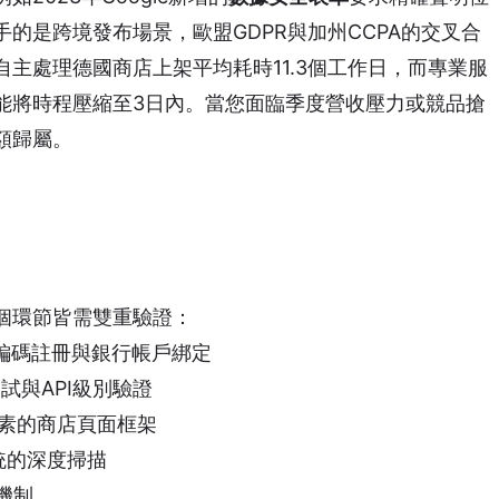
的是跨境發布場景，歐盟GDPR與加州CCPA的交叉合
主處理德國商店上架平均耗時11.3個工作日，而專業服
能將時程壓縮至3日內。當您面臨季度營收壓力或競品搶
額歸屬。
個環節皆需雙重驗證：
氏編碼註冊與銀行帳戶綁定
試與API級別驗證
要素的商店頁面框架
r系統的深度掃描
機制