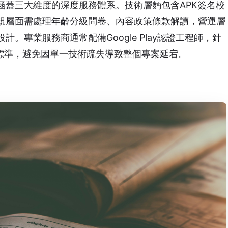
涵蓋三大維度的深度服務體系。技術層麪包含APK簽名校
合規層面需處理年齡分級問卷、內容政策條款解讀，營運層
。專業服務商通常配備Google Play認證工程師，針
安全標準，避免因單一技術疏失導致整個專案延宕。