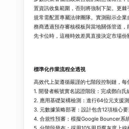
置資訊收集範圍，否則將強制下架。更棘手
規常需配置專屬法律團隊。實測顯示企業自
務商透過預存審核模板與當地關係管道，
先卡位時，這種時效差異直接決定市場份
標準化作業流程全透視
高效代上架遵循嚴謹的七階段控制鏈，每
1. 開發者帳號實名認證階段：完成鄧白
2. 應用基礎架構檢測：進行64位元支援測
3. 元數據策略部署：設計包含12項核心
4. 合規性預審：模擬Google Bounce
5. 分階段發布：採用10%用戶羣灰度上線