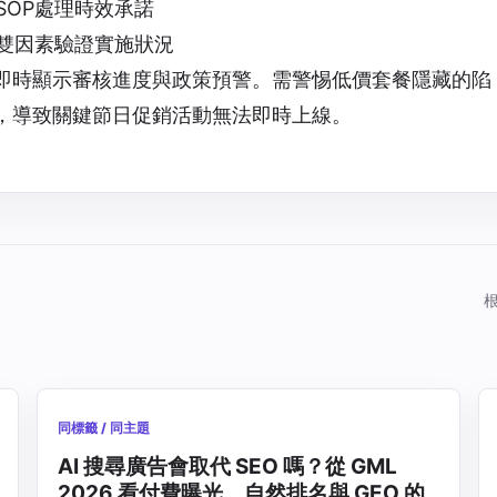
SOP處理時效承諾
雙因素驗證實施狀況
即時顯示審核進度與政策預警。需警惕低價套餐隱藏的陷
，導致關鍵節日促銷活動無法即時上線。
同標籤 / 同主題
AI 搜尋廣告會取代 SEO 嗎？從 GML
2026 看付費曝光、自然排名與 GEO 的