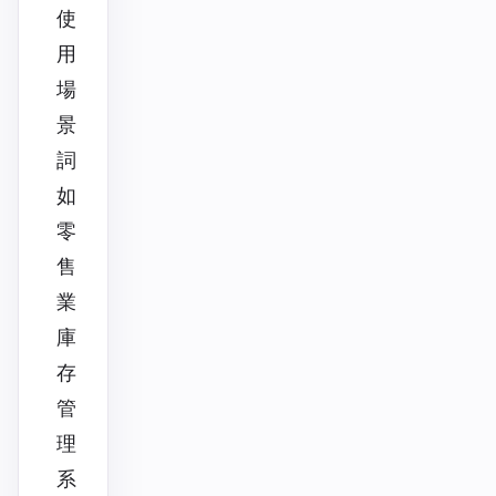
使
用
場
景
詞
如
零
售
業
庫
存
管
理
系