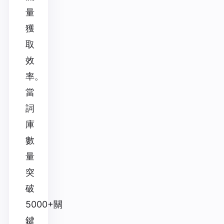
量
獲
取
效
率。
當
詞
庫
數
量
突
破
5000+關
鍵