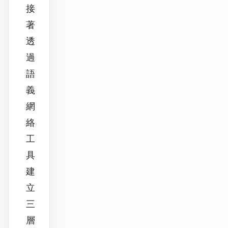
接
著
透
過
語
義
網
絡
工
具
建
立
三
層