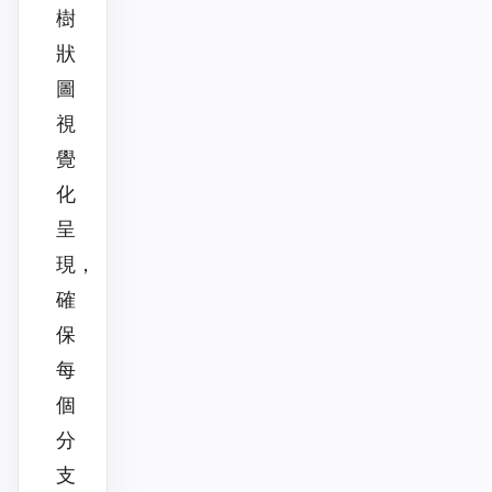
樹
狀
圖
視
覺
化
呈
現，
確
保
每
個
分
支