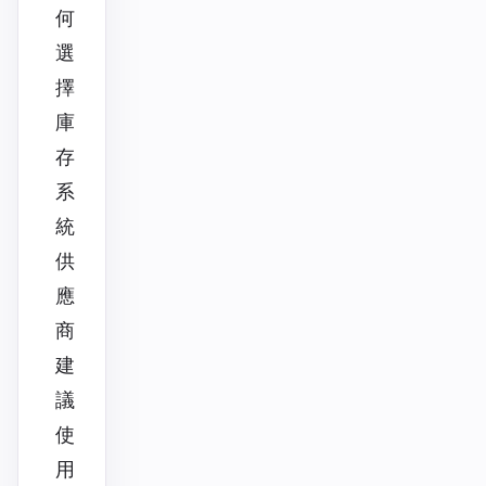
何
選
擇
庫
存
系
統
供
應
商
建
議
使
用