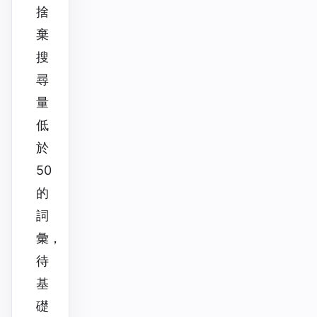
捨
棄
搜
尋
量
低
於
50
的
詞
彙，
待
基
礎