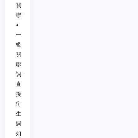
關
聯：
•
一
級
關
聯
詞：
直
接
衍
生
詞
如