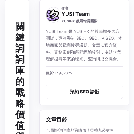
作者
YUSI Team
YUSIHK 搜尋增長團隊
關
YUSI Team 是 YUSIHK 的搜尋增長內容
鍵
團隊，專注香港 SEO、GEO、AISEO、本
詞
地商家與電商搜尋議題。文章以官方資
料、實務案例和顧問經驗校對，協助企業
詞
理解搜尋帶來的曝光、查詢與成交機會。
庫
更新: 14/8/2025
的
戰
預約 SEO 診斷
略
價
文章目錄
值
關鍵詞詞庫的戰略價值與擴充必要性