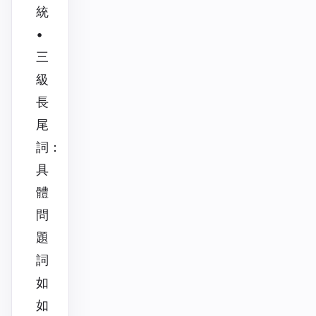
統
•
三
級
長
尾
詞：
具
體
問
題
詞
如
如