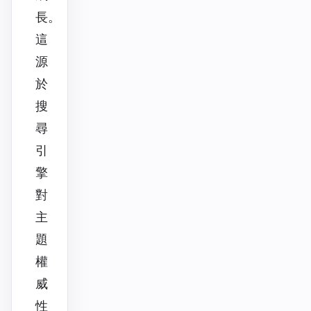
長。
這
源
於
搜
尋
引
擎
對
主
題
權
威
性