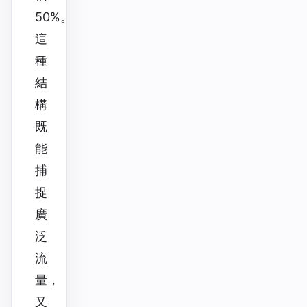
50%。
這
種
結
構
既
能
捕
捉
廣
泛
流
量，
又