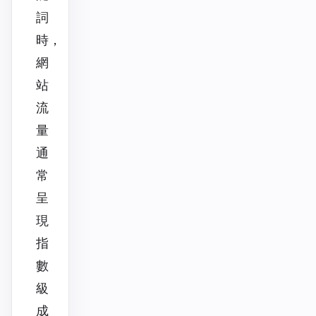
詞
時，
網
站
流
量
通
常
呈
現
指
數
級
成