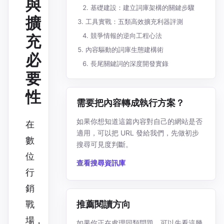
與
基礎建設：建立詞庫架構的關鍵步驟
擴
工具實戰：五類高效擴充利器評測
競爭情報的逆向工程心法
充
內容驅動的詞庫生態建構術
必
長尾關鍵詞的深度開發實錄
要
性
需要把內容轉成執行方案？
如果你想知道這篇內容對自己的網站是否
在
適用，可以把 URL 發給我們，先做初步
數
搜尋可見度判斷。
位
查看搜尋資訊庫
行
銷
推薦閱讀方向
戰
場，
如果你正在處理同類問題，可以先看這幾