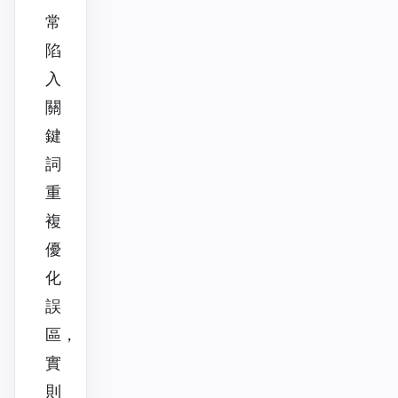
常
陷
入
關
鍵
詞
重
複
優
化
誤
區，
實
則