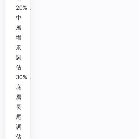
20%，
中
層
場
景
詞
佔
30%，
底
層
長
尾
詞
佔