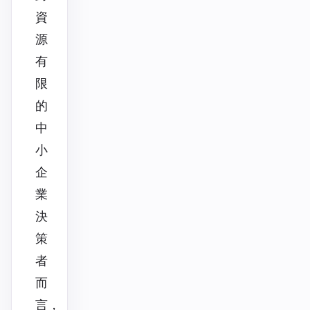
資
源
有
限
的
中
小
企
業
決
策
者
而
言，