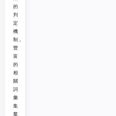
的
判
定
機
制，
豐
富
的
相
關
詞
彙
集
羣