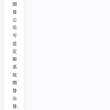
開
發
公
司
可
從
定
製
系
統
開
發
出
發。