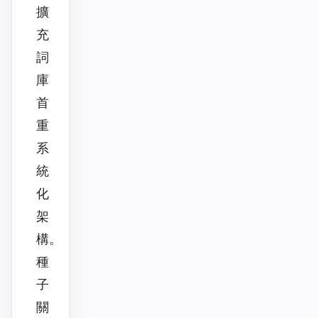
擴
充
詞
庫
首
重
系
統
化
架
構。
種
子
關