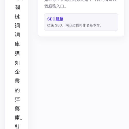
個服務入口。
關
鍵
SEO服務
詞
技術 SEO、內容架構與排名基本盤。
詞
庫
猶
如
企
業
的
彈
藥
庫。
對