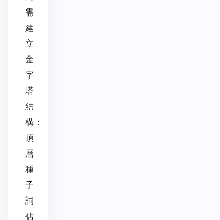
需
建
立
金
字
塔
結
構：
頂
層
種
子
詞
佔