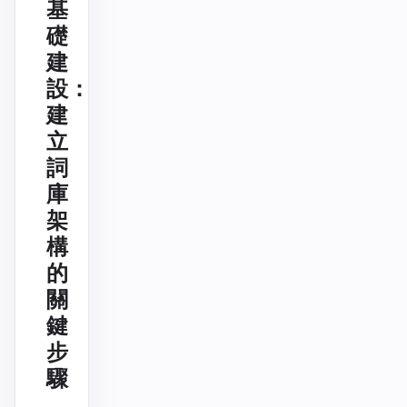
基
礎
建
設：
建
立
詞
庫
架
構
的
關
鍵
步
驟