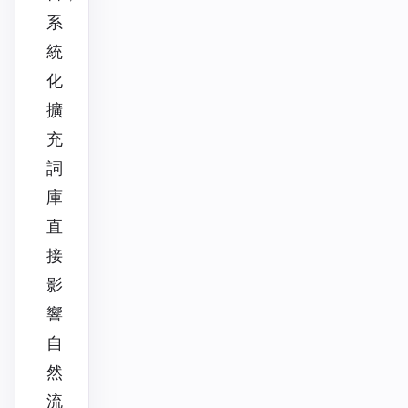
系
統
化
擴
充
詞
庫
直
接
影
響
自
然
流