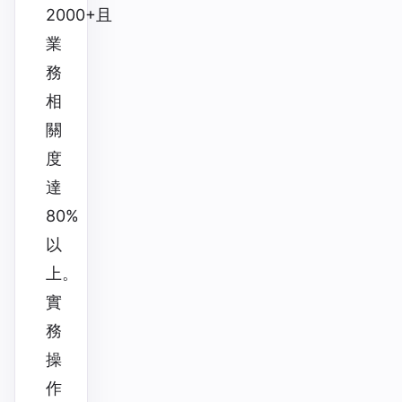
2000+且
業
務
相
關
度
達
80%
以
上。
實
務
操
作