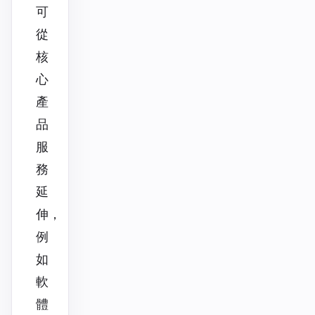
可
從
核
心
產
品
服
務
延
伸，
例
如
軟
體