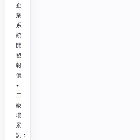
企
業
系
統
開
發
報
價
•
二
級
場
景
詞：