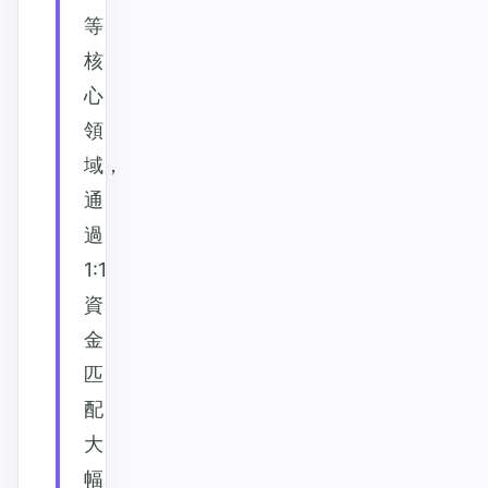
等
核
心
領
域，
通
過
1:1
資
金
匹
配
大
幅