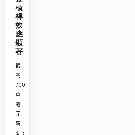
槓
桿
效
應
顯
著
最
高
700
萬
港
元
資
助：