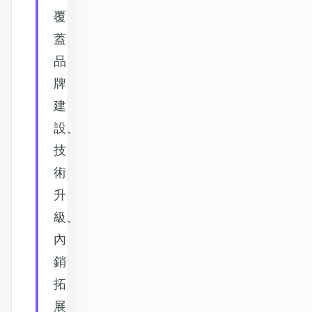
覆
蓋
品
牌
建
設、
技
術
升
級、
內
銷
拓
展