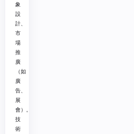
象
設
計、
市
場
推
廣
（如
廣
告、
展
會）。
技
術