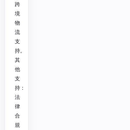
跨
境
物
流
支
持。
其
他
支
持：
法
律
合
規