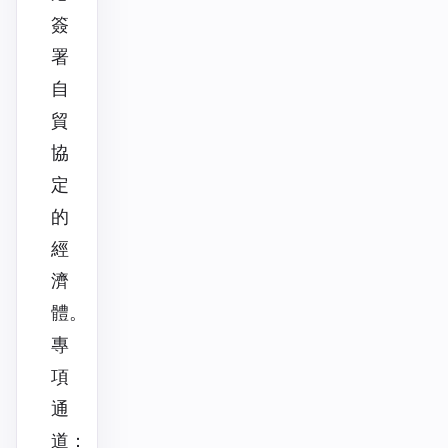
簽
署
自
貿
協
定
的
經
濟
體。
專
項
通
道：