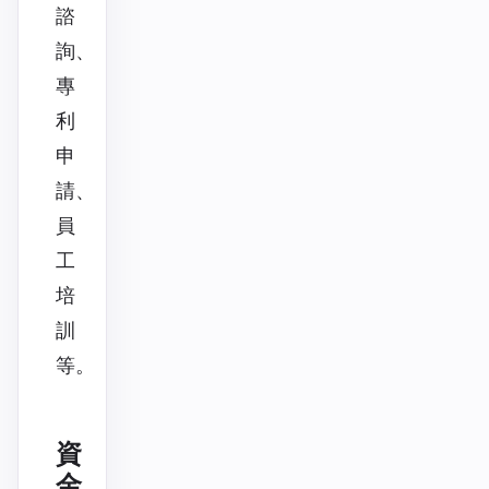
諮
詢、
專
利
申
請、
員
工
培
訓
等。
資
金