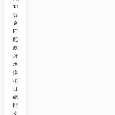
1:1
資
金
匹
配：
政
府
承
擔
項
目
總
開
支