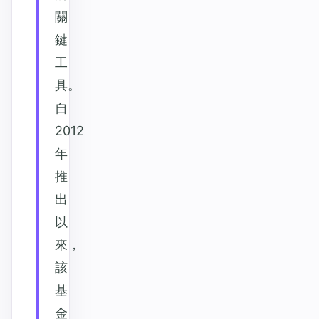
關
鍵
工
具。
自
2012
年
推
出
以
來，
該
基
金