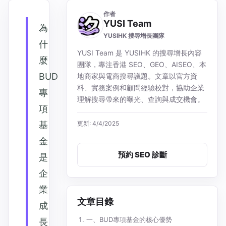
作者
YUSI Team
為
YUSIHK 搜尋增長團隊
什
YUSI Team 是 YUSIHK 的搜尋增長內容
麼
團隊，專注香港 SEO、GEO、AISEO、本
BUD
地商家與電商搜尋議題。文章以官方資
料、實務案例和顧問經驗校對，協助企業
專
理解搜尋帶來的曝光、查詢與成交機會。
項
基
更新: 4/4/2025
金
預約 SEO 診斷
是
企
業
文章目錄
成
一、BUD專項基金的核心優勢
長