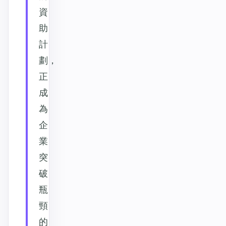
資
助
計
劃，
正
成
為
企
業
突
破
瓶
頸
的