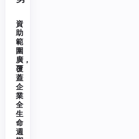
資
助
範
圍
廣，
覆
蓋
企
業
全
生
命
週