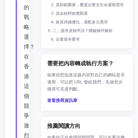
資助範圍廣，覆蓋企業全生命週期需求
的
資金槓桿效應顯著
戰
政策持續優化，適配多元需求
略
二、誰有資格申請？關鍵條件解析
選
企業基本要求
擇？
在
需要把內容轉成執行方案？
香
如果你想知道這篇內容對自己的網站是否
港
適用，可以把 URL 發給我們，先做初步
這
搜尋可見度判斷。
個
查看搜尋資訊庫
競
爭
激
推薦閱讀方向
烈
如果你正在處理同類問題，可以先看這幾