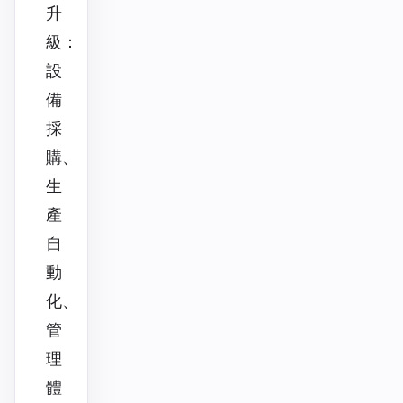
升
級：
設
備
採
購、
生
產
自
動
化、
管
理
體