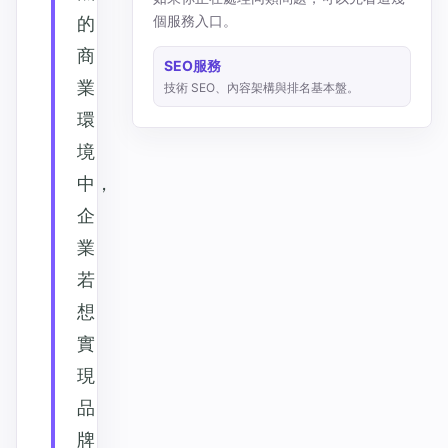
個服務入口。
的
商
SEO服務
業
技術 SEO、內容架構與排名基本盤。
環
境
中，
企
業
若
想
實
現
品
牌