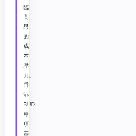
臨
高
昂
的
成
本
壓
力。
香
港
BUD
專
項
基