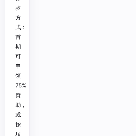
款
方
式：
首
期
可
申
領
75%
資
助，
或
按
項