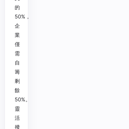
的
50%，
企
業
僅
需
自
籌
剩
餘
50%。
靈
活
撥