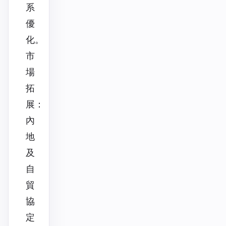
系
優
化。
市
場
拓
展：
內
地
及
自
貿
協
定