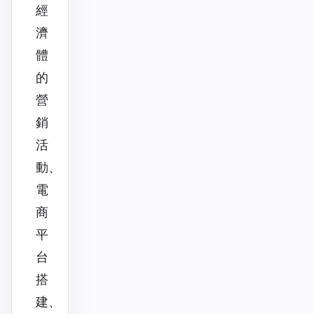
經
濟
體
的
營
銷
活
動、
電
商
平
台
搭
建、