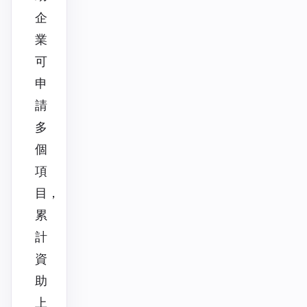
企
業
可
申
請
多
個
項
目，
累
計
資
助
上