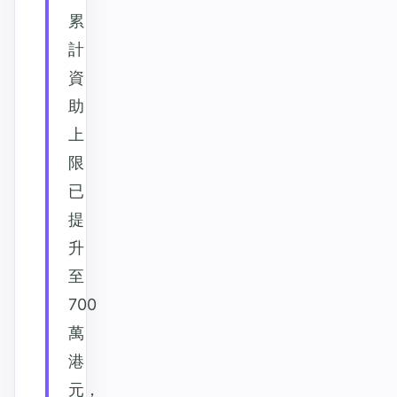
累
計
資
助
上
限
已
提
升
至
700
萬
港
元，