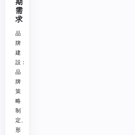
期
需
求
品
牌
建
設：
品
牌
策
略
制
定、
形