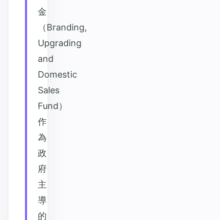
金
（Branding,
Upgrading
and
Domestic
Sales
Fund）
作
為
政
府
主
導
的