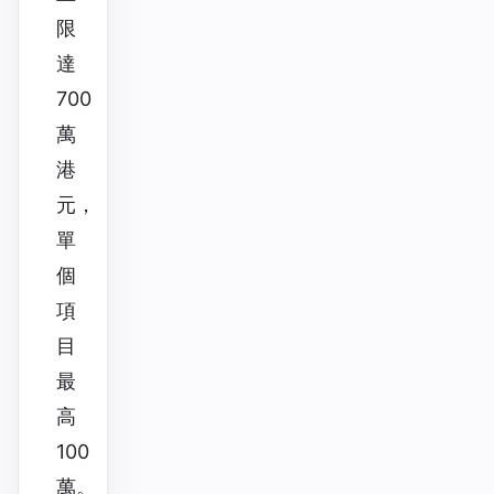
限
達
700
萬
港
元，
單
個
項
目
最
高
100
萬。