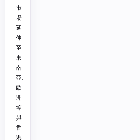
市
場
延
伸
至
東
南
亞、
歐
洲
等
與
香
港