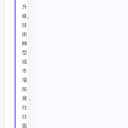
升
級、
技
術
轉
型
或
市
場
拓
展，
往
往
面