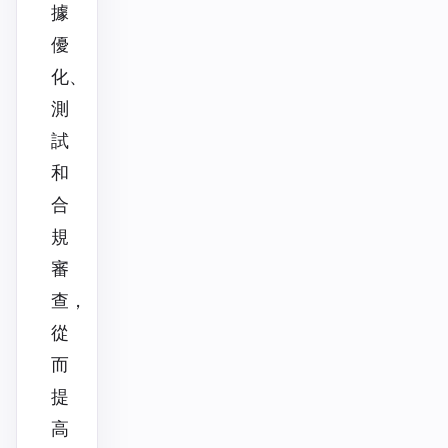
據
優
化、
測
試
和
合
規
審
查，
從
而
提
高