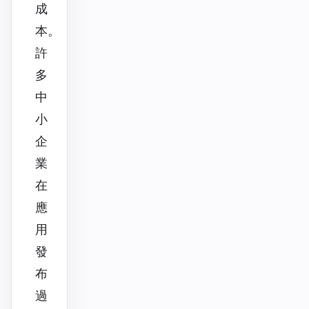
成
本。
許
多
中
小
企
業
在
應
用
發
布
過