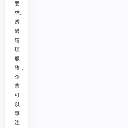
要
求。
透
過
這
項
服
務，
企
業
可
以
專
注