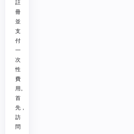
註
冊
並
支
付
一
次
性
費
用。
首
先，
訪
問