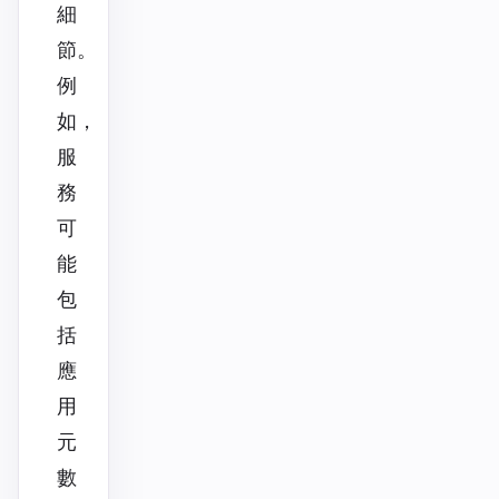
細
節。
例
如，
服
務
可
能
包
括
應
用
元
數