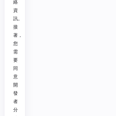
絡
資
訊。
接
著，
您
需
要
同
意
開
發
者
分