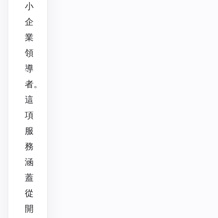
小
企
業
領
導
者。
這
項
服
務
涵
蓋
從
開