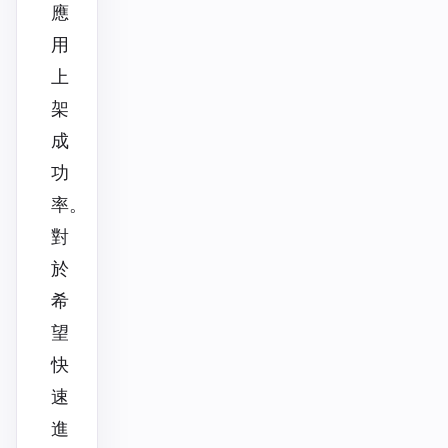
應
用
上
架
成
功
率。
對
於
希
望
快
速
進