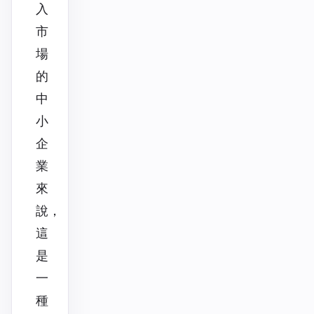
入
市
場
的
中
小
企
業
來
說，
這
是
一
種