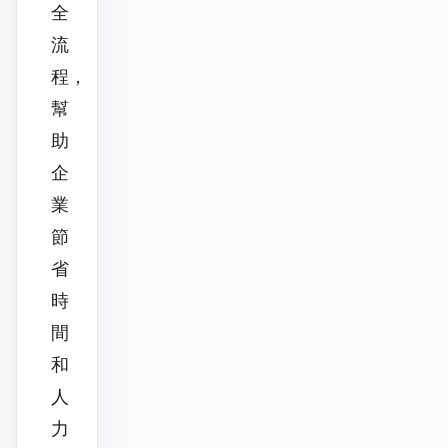
全
流
程，
幫
助
企
業
節
省
時
間
和
人
力