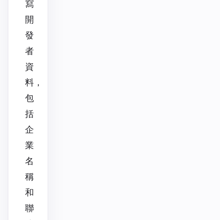
寫
開
發
者
資
料，
包
括
企
業
名
稱
和
聯