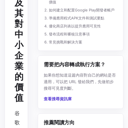
及
價值
其
如何建立和配置Google Play開發者帳戶
準備應用程式APK文件和測試要點
對
優化商店列表以提升應用可見性
中
發布流程和審核注意事項
小
常見挑戰和解決方案
企
業
需要把內容轉成執行方案？
的
如果你想知道這篇內容對自己的網站是否
適用，可以把 URL 發給我們，先做初步
價
搜尋可見度判斷。
值
查看搜尋資訊庫
谷
推薦閱讀方向
歌