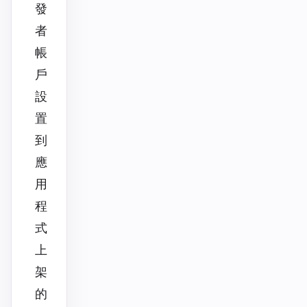
發
者
帳
戶
設
置
到
應
用
程
式
上
架
的