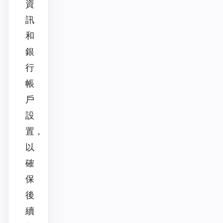
資
訊
和
銀
行
帳
戶
設
置，
以
確
保
後
續