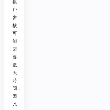
帳
戶
審
核
可
能
需
要
數
天
時
間，
因
此