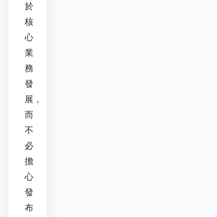
於
核
心
業
務
發
展，
而
不
必
擔
心
發
布