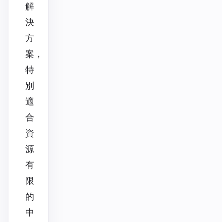
解
決
方
案，
特
別
適
合
資
源
有
限
的
中