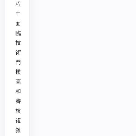
程
中
面
臨
技
術
門
檻
高
和
審
核
複
雜