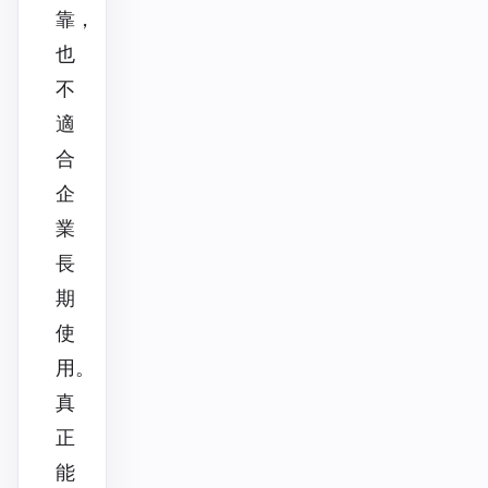
靠，
也
不
適
合
企
業
長
期
使
用。
真
正
能