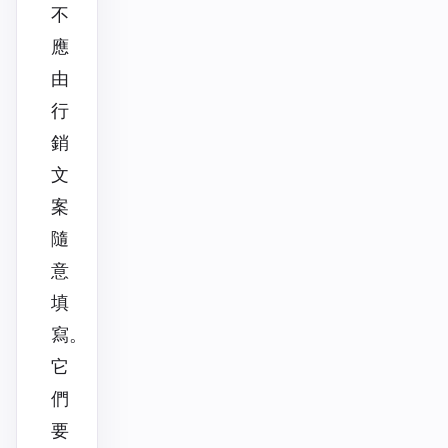
不
應
由
行
銷
文
案
隨
意
填
寫。
它
們
要