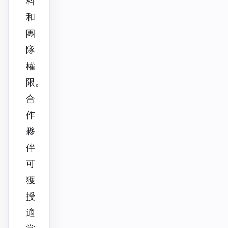
料
和
團
隊
權
限。
合
作
夥
伴
可
獲
授
適