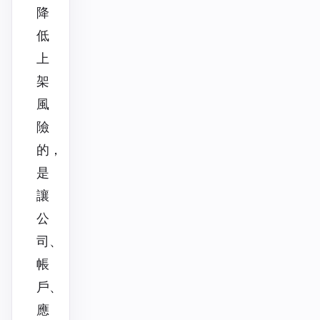
降
低
上
架
風
險
的，
是
讓
公
司、
帳
戶、
應