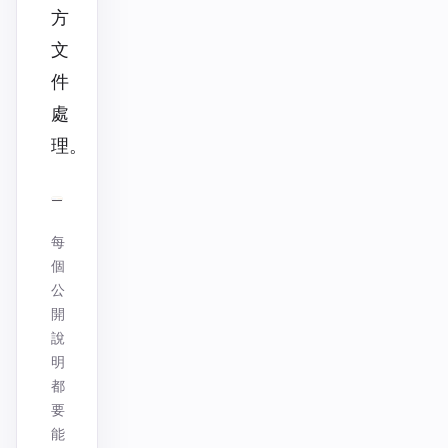
方
文
件
處
理。
每
個
公
開
說
明
都
要
能