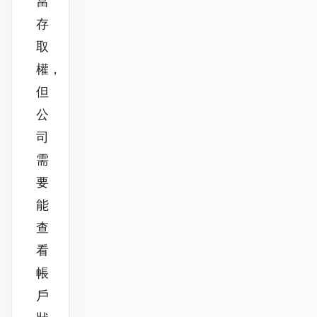
當
存
取
權，
但
公
司
需
要
能
查
看
帳
戶