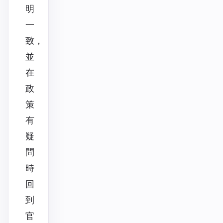
明
一
致，
並
在
政
策
有
疑
問
時
回
到
官