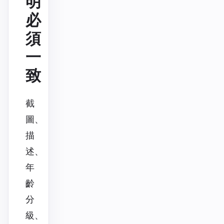
明
必
須
一
致
截
圖、
描
述、
年
齡
分
級、