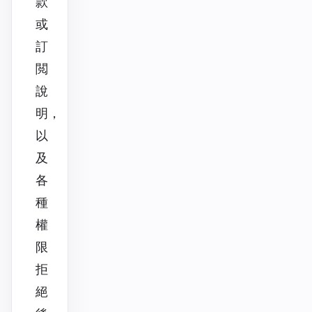
款
或
訂
閲
說
明，
以
及
各
種
權
限
拒
絕