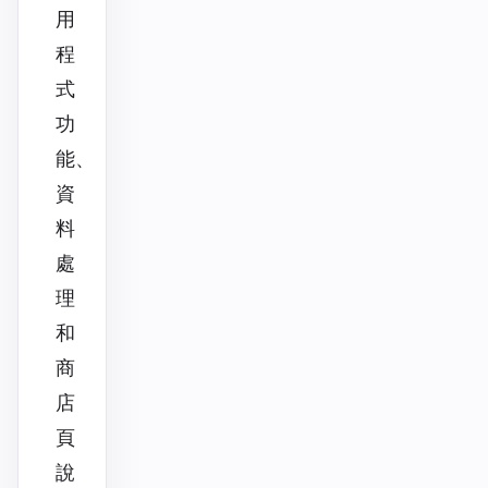
用
程
式
功
能、
資
料
處
理
和
商
店
頁
說