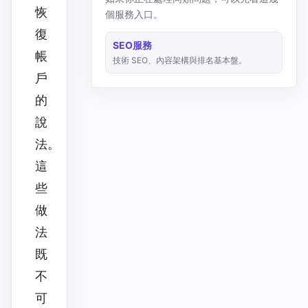
恢
個服務入口。
復
SEO服務
帳
技術 SEO、內容架構與排名基本盤。
戶
的
說
法。
這
些
做
法
既
不
可