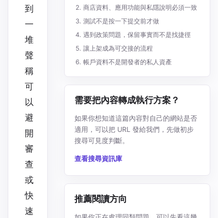
到
商店資料、應用功能與私隱說明必須一致
測試不是按一下提交前才做
一
遇到政策問題，保留事實而不是找捷徑
堆
讓上架成為可交接的流程
聲
帳戶資料不是開發者的私人資產
稱
可
需要把內容轉成執行方案？
以
避
如果你想知道這篇內容對自己的網站是否
適用，可以把 URL 發給我們，先做初步
開
搜尋可見度判斷。
審
查看搜尋資訊庫
查
或
快
推薦閱讀方向
速
如果你正在處理同類問題，可以先看這幾