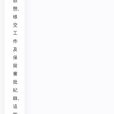
狀
態、
移
交
工
作
及
保
留
審
批
紀
錄。
這