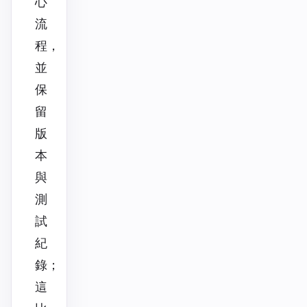
心
流
程，
並
保
留
版
本
與
測
試
紀
錄；
這