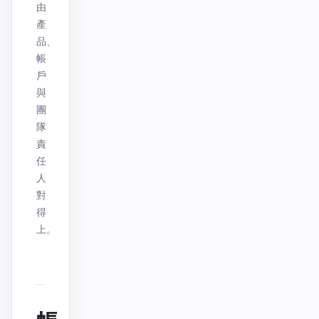
由
產
品、
帳
戶
與
團
隊
責
任
人
對
得
上。