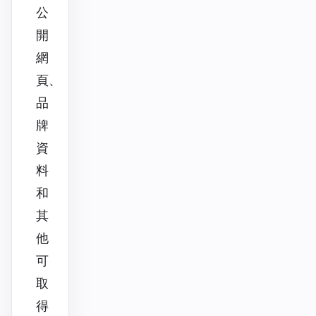
公
開
網
頁、
品
牌
資
料
和
其
他
可
取
得