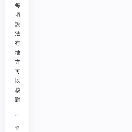
每
項
說
法
有
地
方
可
以
核
對。
資