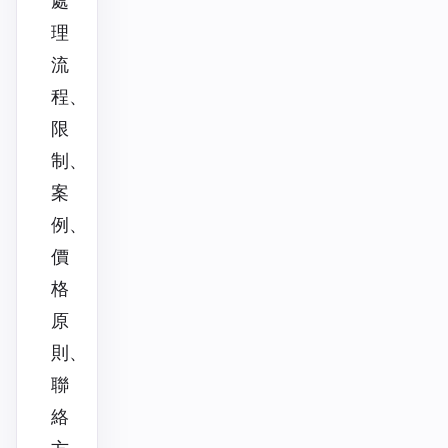
處
理
流
程、
限
制、
案
例、
價
格
原
則、
聯
絡