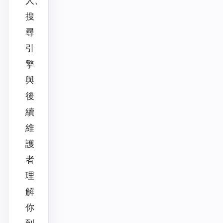
人、
搜
尋
引
擎
與
後
續
維
護
者
理
解
你