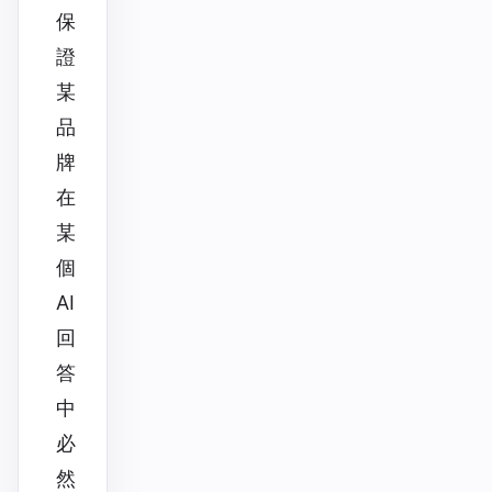
保
證
某
品
牌
在
某
個
AI
回
答
中
必
然