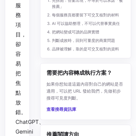
先拆開：答案出現，不等於可以承諾「被
服
推薦」
務
每個服務頁都要留下可交叉核對的材料
AI 可以協助整理，不可以代替事實責任
項
把網站變成可讀的品牌實體
目，
判斷成效時，回到可量度的商業問題
卻
品牌被理解，靠的是可交叉核對的資料
容
易
需要把內容轉成執行方案？
把
焦
如果你想知道這篇內容對自己的網站是否
適用，可以把 URL 發給我們，先做初步
點
搜尋可見度判斷。
放
查看搜尋資訊庫
錯。
ChatGPT、
Gemini
推薦閱讀方向