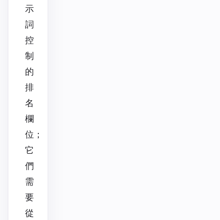
示
詞
控
制
的
排
名
欄
位；
它
們
需
要
從