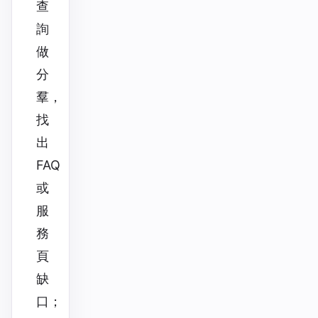
查
詢
做
分
羣，
找
出
FAQ
或
服
務
頁
缺
口；