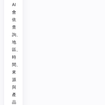
AI
會
依
查
詢、
地
區、
時
間、
來
源
與
產
品