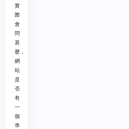
實
際
會
問
甚
麼，
網
站
是
否
有
一
個
準