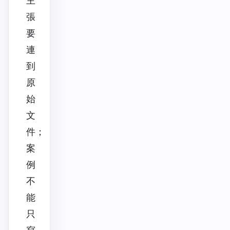
主
張
要
連
到
原
始
文
件；
案
例
不
能
只