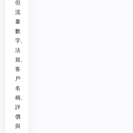
但
流
量
數
字、
法
規、
客
戶
名
稱、
評
價
與