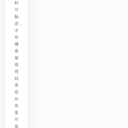
料
可
驗
證，
才
有
機
會
被
搜
尋
結
果
或
AI
答
案
可
靠