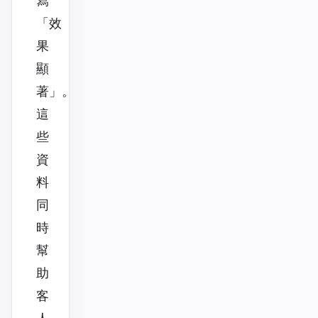
寫
「效
果
顯
著」。
這
些
資
料
同
時
幫
助
客