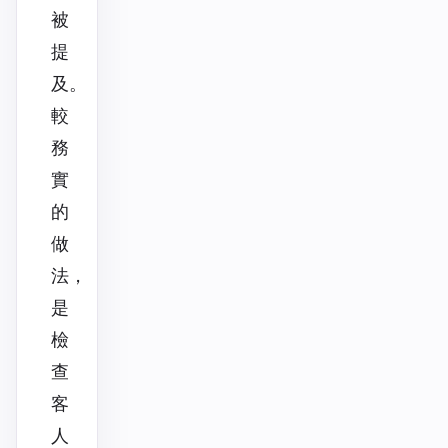
被
提
及。
較
務
實
的
做
法，
是
檢
查
客
人