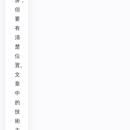
屏，
但
要
有
清
楚
位
置。
文
章
中
的
技
術