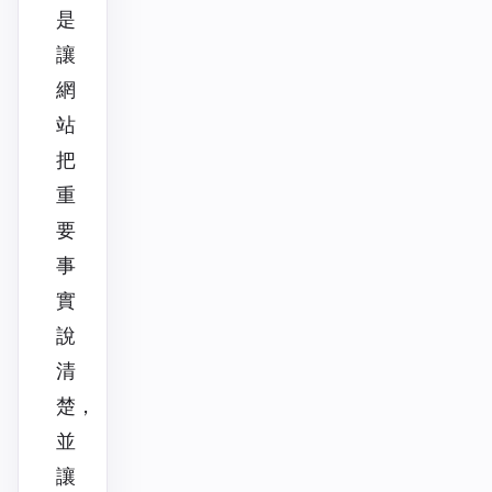
是
讓
網
站
把
重
要
事
實
說
清
楚，
並
讓