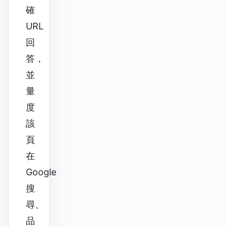
確
URL
回
答，
並
量
度
該
頁
在
Google
搜
尋、
品