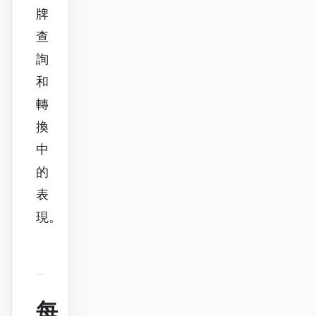
牌
查
詢
和
轉
換
中
的
表
現。
每