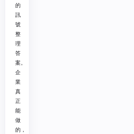
的
訊
號
整
理
答
案。
企
業
真
正
能
做
的，