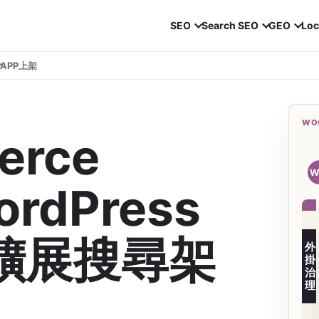
SEO
Search SEO
GEO
Loc
APP上架
WO
erce
銷
售
W
查
rdPress
詢
擴展搜尋架
外
掛
治
理