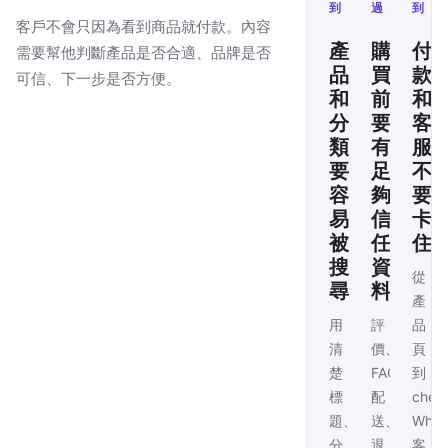
到
過
到
客戶不會只因為看到商品就付款。內容
產
購
付
需要幫他判斷產品是否合適、品牌是否
品
買
款
可信、下一步是否方便。
和
前
和
分
要
客
類
有
服
要
足
不
容
夠
要
易
信
卡
被
任
住
搜
資
從
尋
料
產
用
評
品
清
價、
頁
楚
FAQ、
到
標
配
chec
題、
送、
Wha
分
退
客