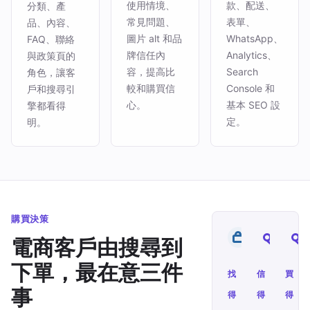
使用情境、
款、配送、
分類、產
常見問題、
表單、
品、內容、
圖片 alt 和品
WhatsApp、
FAQ、聯絡
牌信任內
Analytics、
與政策頁的
容，提高比
Search
角色，讓客
較和購買信
Console 和
戶和搜尋引
心。
基本 SEO 設
擎都看得
定。
明。
購買決策
電商客戶由搜尋到
下單，最在意三件
找
信
買
事
得
得
得