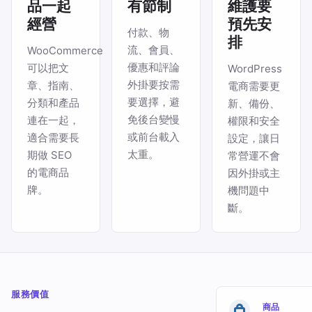
品一起
有節制
維護要
經營
預先安
付款、物
排
流、會員、
WooCommerce
優惠和評論
可以把文
WordPress
外掛要按需
章、指南、
電商需要更
要選擇，避
分類和產品
新、備份、
免後台變慢
連在一起，
權限和安全
或前台載入
適合需要長
設定，讓日
太重。
期做 SEO
常營運不會
的電商品
因外掛或主
牌。
機問題中
斷。
服務價值
商品