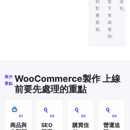
到
意
流
對
下
失。
應
單
頁
或
面。
查
詢。
WooCommerce製作 上線
製作
重點
前要先處理的重點
01
02
03
04
商品與
SEO
購買信
營運追