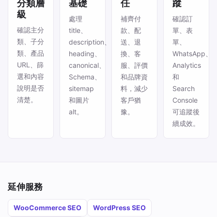
分類層
基礎
任
蹤
級
處理
補齊付
確認訂
確認主分
title、
款、配
單、表
類、子分
description、
送、退
單、
類、產品
heading、
換、客
WhatsApp、
URL、篩
canonical、
服、評價
Analytics
選和內容
Schema、
和品牌資
和
說明是否
sitemap
料，減少
Search
清楚。
和圖片
客戶猶
Console
alt。
豫。
可追蹤後
續成效。
延伸服務
WooCommerce SEO
WordPress SEO