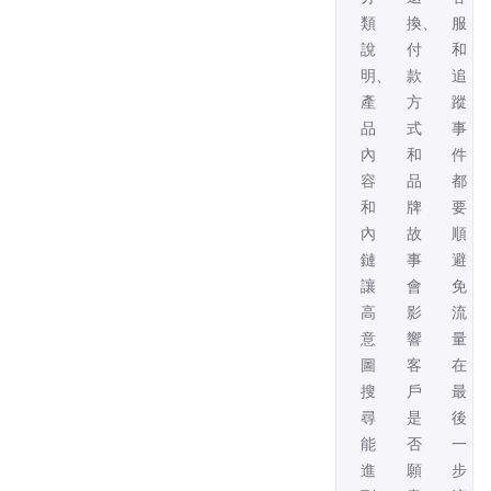
類
換、
服
說
付
和
明、
款
追
產
方
蹤
品
式
事
內
和
件
容
品
都
和
牌
要
內
故
順，
鏈，
事，
避
讓
會
免
高
影
流
意
響
量
圖
客
在
搜
戶
最
尋
是
後
能
否
一
進
願
步