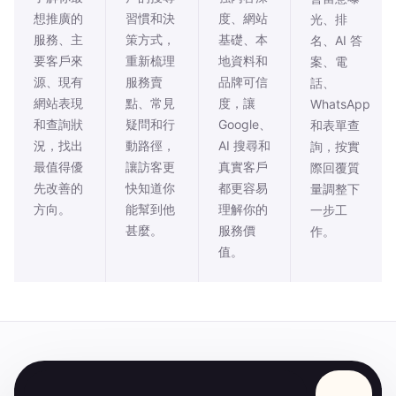
想推廣的
習慣和決
度、網站
光、排
服務、主
策方式，
基礎、本
名、AI 答
要客戶來
重新梳理
地資料和
案、電
源、現有
服務賣
品牌可信
話、
網站表現
點、常見
度，讓
WhatsApp
和查詢狀
疑問和行
Google、
和表單查
況，找出
動路徑，
AI 搜尋和
詢，按實
最值得優
讓訪客更
真實客戶
際回覆質
先改善的
快知道你
都更容易
量調整下
方向。
能幫到他
理解你的
一步工
甚麼。
服務價
作。
值。