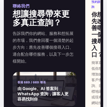
預約諮
聯絡我們
詢
想讓搜尋帶來更
你想
多真正查詢？
先改
善哪
告訴我們你的網站、服務和想拓展
一個
搜尋
的市場，我們會回覆一個清楚的起
入
步方向：應先改善哪個搜尋入口、
口？
適合配合哪些服務，以及下一步怎
樣開始。
簡單寫
低你想
增加的
客戶查
香港 SEO / GEO 增長
詢、目
由 Google、AI 答案到
標地區
WhatsApp 查詢，讓客人更
或現有
容易找到你
網站情