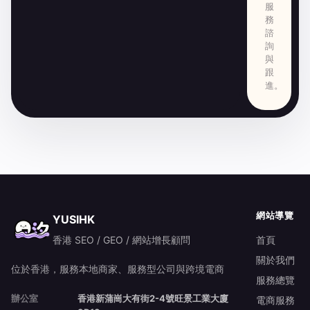
服
務
諮
詢
與
跟
進。
網站導覽
YUSIHK
香港 SEO / GEO / 網站增長顧問
首頁
關於我們
位於香港，服務本地商家、服務型公司與跨境電商
服務總覽
辦公室
香港新蒲崗大有街2-4號旺景工業大廈
電商服務