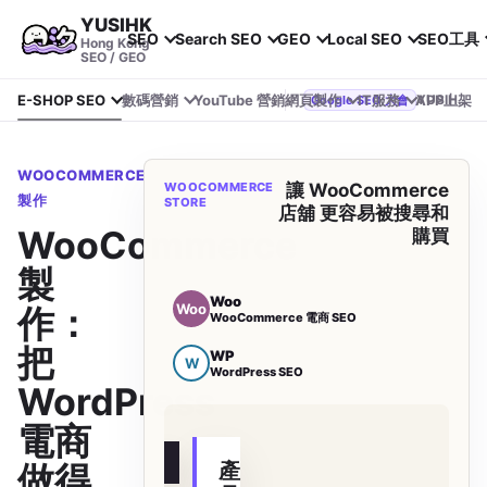
YUSIHK
SEO
Search SEO
GEO
Local SEO
SEO工具
Hong Kong
SEO / GEO
E-SHOP SEO
數碼營銷
YouTube 營銷
網頁製作
IT服務
APP上架
YUSIHK 近期參加 Google Search Central Live
Google SEO 大會
WOOCOMMERCE
WOOCOMMERCE
讓 WooCommerce
製作
STORE
店舖 更容易被搜尋和
WooCommerce
購買
製
Woo
Woo
作：
WooCommerce 電商 SEO
把
WP
W
WordPress SEO
WordPress
電商
WP
做得
產