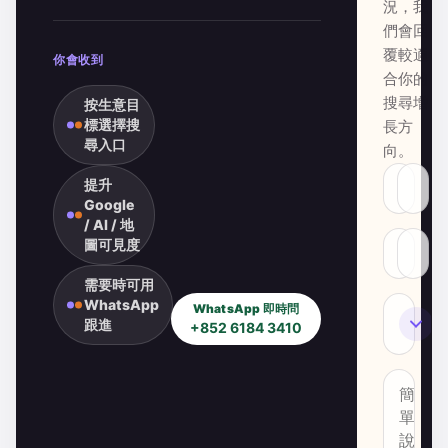
況，我
們會回
覆較適
你會收到
合你的
搜尋增
按生意目
標選擇搜
長方
尋入口
向。
提升
Google
/ AI / 地
圖可見度
需要時可用
WhatsApp
WhatsApp 即時問
SEO
跟進
+852 6184 3410