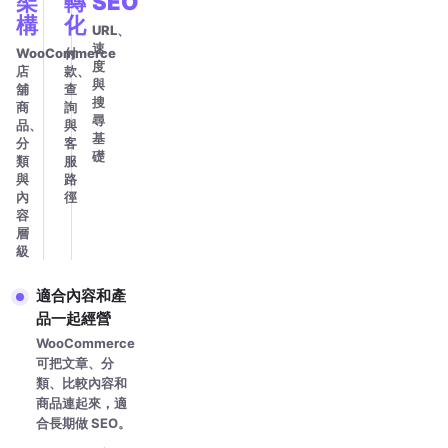
架
轉
SEO
構
化
URL、
速
WooCommerce
付
度
店
款、
與
舖
查
搜
商
詢
尋
品、
與
基
分
客
礎
類
服
與
路
內
徑
容
層
級
適合內容和產
品一起經營
WooCommerce
可把文章、分
類、比較內容和
商品連起來，適
合長期做 SEO。