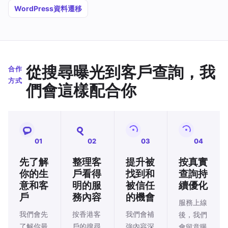
WordPress資料遷移
從搜尋曝光到客戶查詢，我
合作
方式
們會這樣配合你
01
02
03
04
先了解
整理客
提升被
按真實
你的生
戶看得
找到和
查詢持
意和客
明的服
被信任
續優化
戶
務內容
的機會
服務上線
我們會先
按香港客
我們會補
後，我們
了解你最
戶的搜尋
強內容深
會留意曝