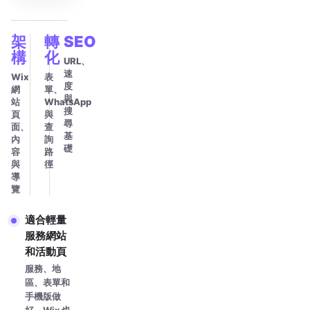
架
轉
SEO
構
化
URL、
速
Wix
表
度
網
單、
與
站
WhatsApp
搜
頁
與
尋
面、
查
基
內
詢
礎
容
路
與
徑
導
覽
適合輕量
服務網站
和活動頁
服務、地
區、表單和
手機版做