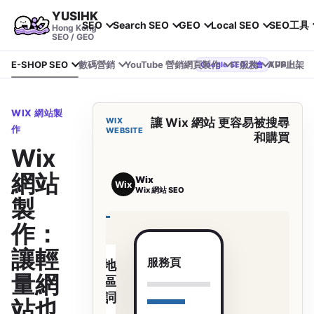
YUSIHK
SEO
Search SEO
GEO
Local SEO
SEO工具
Hong Kong
SEO / GEO
E-SHOP SEO
數碼營銷
YouTube 營銷
網頁製作
IT服務
APP上架
YUSIHK 近期參加 Google Search Central Live
Google SEO 大會
WIX 網站製
WIX
讓 Wix 網站 更容易被搜尋
作
WEBSITE
和購買
Wix
網站
Wix
Wix
Wix 網站 SEO
製
作：
讓輕
服務頁
地
量網
區
詞
站也