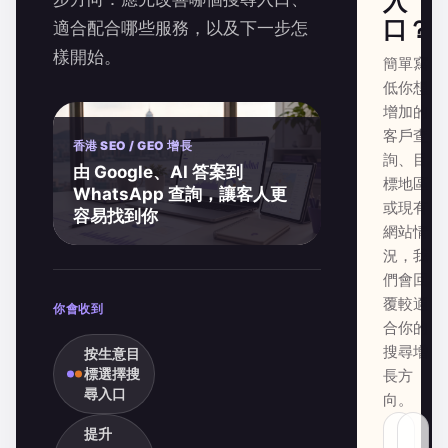
入
口？
適合配合哪些服務，以及下一步怎
樣開始。
簡單寫
低你想
增加的
客戶查
香港 SEO / GEO 增長
詢、目
由 Google、AI 答案到
標地區
WhatsApp 查詢，讓客人更
或現有
容易找到你
網站情
況，我
們會回
覆較適
你會收到
合你的
搜尋增
按生意目
標選擇搜
長方
尋入口
向。
提升