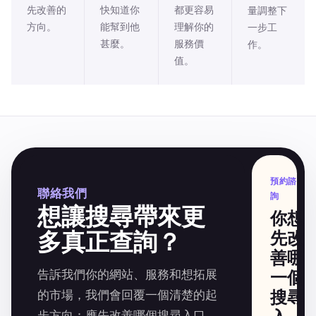
先改善的
快知道你
都更容易
量調整下
方向。
能幫到他
理解你的
一步工
甚麼。
服務價
作。
值。
預約諮
聯絡我們
詢
想讓搜尋帶來更
你想
多真正查詢？
先改
善哪
告訴我們你的網站、服務和想拓展
一個
搜尋
的市場，我們會回覆一個清楚的起
步方向：應先改善哪個搜尋入口、