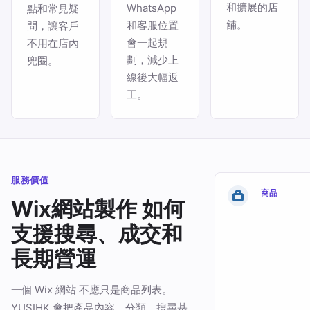
和擴展的店
WhatsApp
點和常見疑
舖。
和客服位置
問，讓客戶
會一起規
不用在店內
劃，減少上
兜圈。
線後大幅返
工。
服務價值
商品
Wix網站製作 如何
支援搜尋、成交和
長期營運
一個 Wix 網站 不應只是商品列表。
YUSIHK 會把產品內容、分類、搜尋基