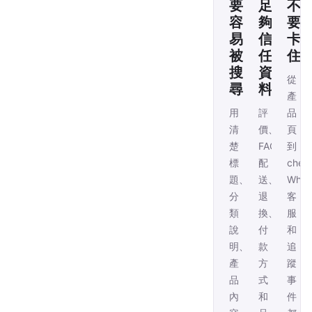
要
足
不
容
夠
要
易
信
卡
被
任
住
搜
資
從
尋
料
產
用
評
品
清
價、
頁
楚
FAQ、
到
標
配
chec
題、
送、
Wha
分
退
客
類
換、
服
說
付
和
明、
款
追
產
方
蹤
品
式
事
內
和
件