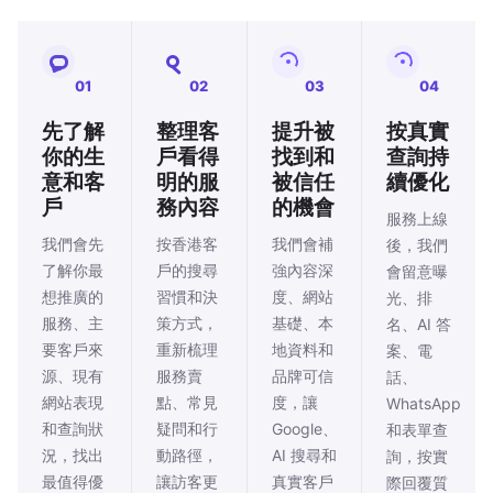
01
02
03
04
先了解
整理客
提升被
按真實
你的生
戶看得
找到和
查詢持
意和客
明的服
被信任
續優化
戶
務內容
的機會
服務上線
我們會先
按香港客
我們會補
後，我們
了解你最
戶的搜尋
強內容深
會留意曝
想推廣的
習慣和決
度、網站
光、排
服務、主
策方式，
基礎、本
名、AI 答
要客戶來
重新梳理
地資料和
案、電
源、現有
服務賣
品牌可信
話、
網站表現
點、常見
度，讓
WhatsApp
和查詢狀
疑問和行
Google、
和表單查
況，找出
動路徑，
AI 搜尋和
詢，按實
最值得優
讓訪客更
真實客戶
際回覆質