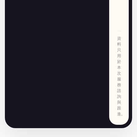
資
料
只
用
於
本
次
服
務
諮
詢
與
跟
進。