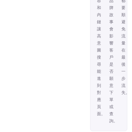
容
品
都
和
牌
要
內
故
順，
鏈，
事，
避
讓
會
免
高
影
流
意
響
量
圖
客
在
搜
戶
最
尋
是
後
能
否
一
進
願
步
到
意
流
對
下
失。
應
單
頁
或
面。
查
詢。