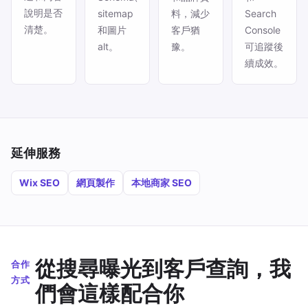
說明是否
sitemap
料，減少
Search
清楚。
和圖片
客戶猶
Console
alt。
豫。
可追蹤後
續成效。
延伸服務
Wix SEO
網頁製作
本地商家 SEO
從搜尋曝光到客戶查詢，我
合作
方式
們會這樣配合你