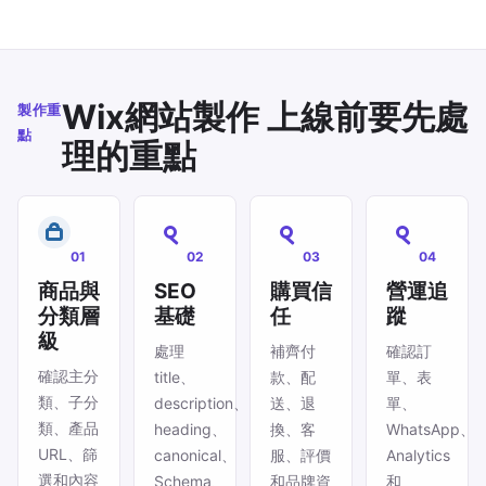
Wix網站製作 上線前要先處
製作重
點
理的重點
01
02
03
04
商品與
SEO
購買信
營運追
分類層
基礎
任
蹤
級
處理
補齊付
確認訂
確認主分
title、
款、配
單、表
類、子分
description、
送、退
單、
類、產品
heading、
換、客
WhatsApp、
URL、篩
canonical、
服、評價
Analytics
選和內容
Schema、
和品牌資
和