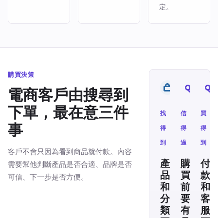
定。
購買決策
電商客戶由搜尋到
下單，最在意三件
找
信
買
事
得
得
得
到
過
到
客戶不會只因為看到商品就付款。內容
產
購
付
需要幫他判斷產品是否合適、品牌是否
品
買
款
可信、下一步是否方便。
和
前
和
分
要
客
類
有
服