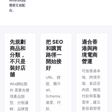
WhatsApp
需要互相配
合。
先規劃
把 SEO
適合香
商品和
和購買
港與跨
分類，
路徑一
境電商
不只是
開始接
營運
裝好店
好
可按香港本
舖
地、跨境市
URL、標
場、多語言
題、圖片
Wix網站製
內容、物流
alt、
作 需要先整
付款和客服
Schema、
理產品類
需求，建立
速度、付
型、分類邏
更容易管理
款、
輯、品牌賣