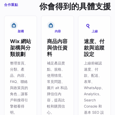
你會得到的具體支援
合作重點
架構
內容
上線
Wix 網站
商品內容
速度、付
架構與分
與信任資
款與追蹤
類規劃
料
設定
整理首頁、
補足產品賣
上線前確認
分類、產
點、規格、
速度、付
品、內容、
使用情境、
款、配送、
FAQ、聯絡
常見問題、
表單、
與政策頁的
圖片 alt 和品
WhatsApp、
角色，讓客
牌信任內
Analytics、
戶和搜尋引
容，提高比
Search
擎都看得
較和購買信
Console 和
明。
心。
基本 SEO 設