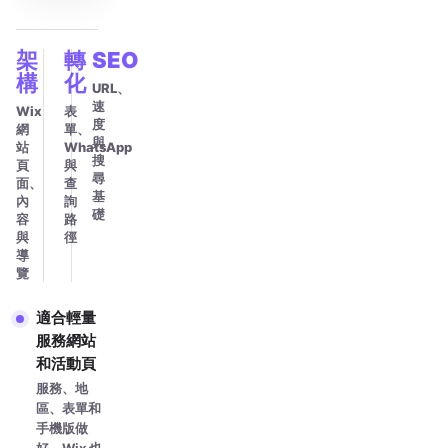
架
轉
SEO
構
化
URL、
速
Wix
表
度
網
單、
與
站
WhatsApp
搜
頁
與
尋
面、
查
基
內
詢
礎
容
路
與
徑
導
覽
適合輕量
服務網站
和活動頁
服務、地
區、表單和
手機版做