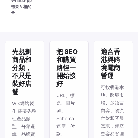
WhatsApp
需要互相配
合。
先規劃
把 SEO
適合香
商品和
和購買
港與跨
分類，
路徑一
境電商
不只是
開始接
營運
裝好店
好
可按香港本
舖
地、跨境市
URL、標
場、多語言
題、圖片
Wix網站製
內容、物流
alt、
作 需要先整
付款和客服
Schema、
理產品類
需求，建立
速度、付
型、分類邏
更容易管理
款、
輯、品牌賣