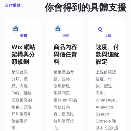
你會得到的具體支援
合作重點
架構
內容
上線
Wix 網站
商品內容
速度、付
架構與分
與信任資
款與追蹤
類規劃
料
設定
整理首頁、
補足產品賣
上線前確認
分類、產
點、規格、
速度、付
品、內容、
使用情境、
款、配送、
FAQ、聯絡
常見問題、
表單、
與政策頁的
圖片 alt 和品
WhatsApp、
角色，讓客
牌信任內
Analytics、
戶和搜尋引
容，提高比
Search
擎都看得
較和購買信
Console 和
明。
心。
基本 SEO 設