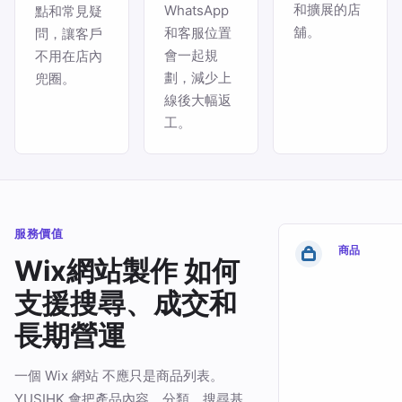
和擴展的店
WhatsApp
點和常見疑
舖。
和客服位置
問，讓客戶
會一起規
不用在店內
劃，減少上
兜圈。
線後大幅返
工。
服務價值
商品
Wix網站製作 如何
支援搜尋、成交和
長期營運
一個 Wix 網站 不應只是商品列表。
YUSIHK 會把產品內容、分類、搜尋基