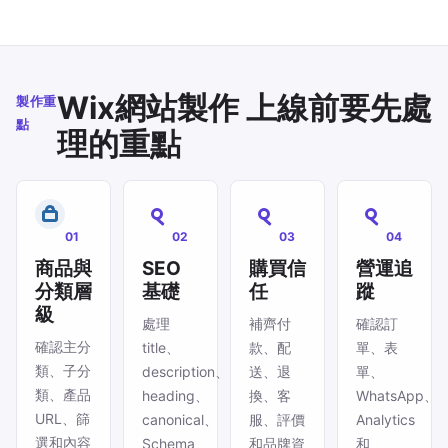
Wix網站製作 上線前要先處
製作重
點
理的重點
01
02
03
04
商品與
SEO
購買信
營運追
分類層
基礎
任
蹤
級
處理
補齊付
確認訂
確認主分
title、
款、配
單、表
類、子分
description、
送、退
單、
類、產品
heading、
換、客
WhatsApp、
URL、篩
canonical、
服、評價
Analytics
選和內容
Schema、
和品牌資
和