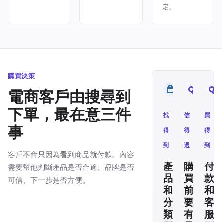
定。
購買決策
電商客戶由搜尋到
下單，最在意三件
找
信
買
事
得
得
得
到
過
到
客戶不會只因為看到商品就付款。內容
產
購
付
需要幫他判斷產品是否合適、品牌是否
品
買
款
可信、下一步是否方便。
和
前
和
分
要
客
類
有
服