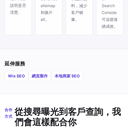
說明是否
sitemap
料，減少
Search
清楚。
和圖片
客戶猶
Console
alt。
豫。
可追蹤後
續成效。
延伸服務
Wix SEO
網頁製作
本地商家 SEO
從搜尋曝光到客戶查詢，我
合作
方式
們會這樣配合你