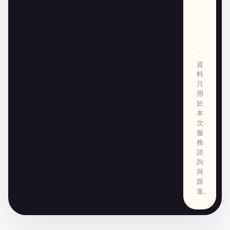
資
料
只
用
於
本
次
服
務
諮
詢
與
跟
進。