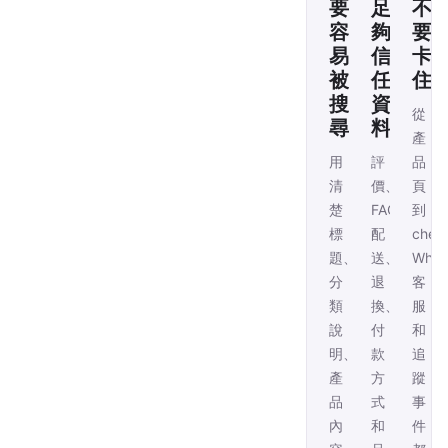
要
足
不
容
夠
要
易
信
卡
被
任
住
搜
資
從
尋
料
產
用
評
品
清
價、
頁
楚
FAQ、
到
標
配
chec
題、
送、
Wha
分
退
客
類
換、
服
說
付
和
明、
款
追
產
方
蹤
品
式
事
內
和
件