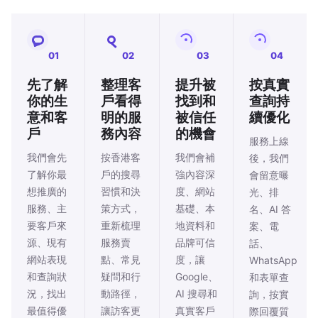
01
02
03
04
先了解
整理客
提升被
按真實
你的生
戶看得
找到和
查詢持
意和客
明的服
被信任
續優化
戶
務內容
的機會
服務上線
我們會先
按香港客
我們會補
後，我們
了解你最
戶的搜尋
強內容深
會留意曝
想推廣的
習慣和決
度、網站
光、排
服務、主
策方式，
基礎、本
名、AI 答
要客戶來
重新梳理
地資料和
案、電
源、現有
服務賣
品牌可信
話、
網站表現
點、常見
度，讓
WhatsApp
和查詢狀
疑問和行
Google、
和表單查
況，找出
動路徑，
AI 搜尋和
詢，按實
最值得優
讓訪客更
真實客戶
際回覆質