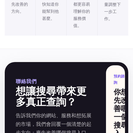
先改善的
快知道你
都更容易
量調整下
方向。
能幫到他
理解你的
一步工
甚麼。
服務價
作。
值。
預約諮
聯絡我們
詢
想讓搜尋帶來更
你想
多真正查詢？
先改
善哪
告訴我們你的網站、服務和想拓展
一個
搜尋
的市場，我們會回覆一個清楚的起
步方向：應先改善哪個搜尋入口、