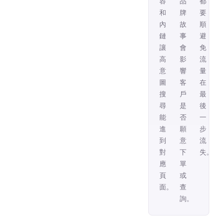
容
品
都
和
牌
要
內
故
順，
鏈，
事，
避
讓
會
免
高
影
流
意
響
量
圖
客
在
搜
戶
最
尋
是
後
能
否
一
進
願
步
到
意
流
對
下
失。
應
單
頁
或
面。
查
詢。