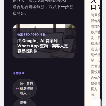
入
口？
適合配合哪些服務，以及下一步怎
樣開始。
簡單寫
低你想
增加的
客戶查
香港 SEO / GEO 增長
詢、目
由 Google、AI 答案到
標地區
WhatsApp 查詢，讓客人更
或現有
容易找到你
網站情
況，我
們會回
覆較適
你會收到
合你的
搜尋增
按生意目
標選擇搜
長方
尋入口
向。
提升