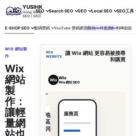
YUSIHK
SEO
Search SEO
GEO
Local SEO
SEO工具
Hong Kong
SEO / GEO
E-SHOP SEO
數碼營銷
YouTube 營銷
網頁製作
IT服務
APP上架
YUSIHK 近期參加 Google Search Central Live
Google SEO 大會
WIX 網站製
WIX
讓 Wix 網站 更容易被搜尋
作
WEBSITE
和購買
Wix
網站
Wix
Wix
Wix 網站 SEO
製
作：
讓輕
服務頁
地
量網
區
詞
站也