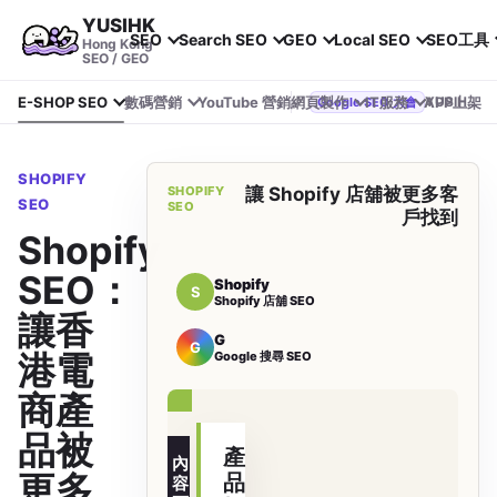
YUSIHK
SEO
Search SEO
GEO
Local SEO
SEO工具
Hong Kong
SEO / GEO
E-SHOP SEO
數碼營銷
YouTube 營銷
網頁製作
IT服務
APP上架
YUSIHK 近期參加 Google Search Central Live
Google SEO 大會
SHOPIFY
SHOPIFY
讓 Shopify 店舖被更多客
SEO
SEO
戶找到
Shopify
SEO：
Shopify
S
Shopify 店舖 SEO
讓香
G
G
港電
Google 搜尋 SEO
購買意圖
商產
品被
產
內
更多
品
容