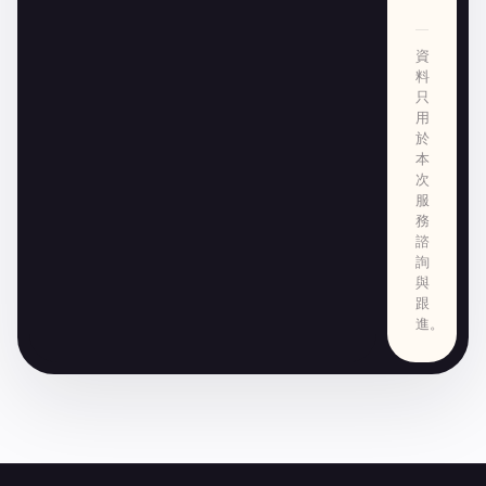
資
料
只
用
於
本
次
服
務
諮
詢
與
跟
進。