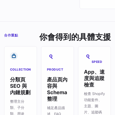
你會得到的具體支援
合作重點
SPEED
COLLECTION
PRODUCT
App、速
度與追蹤
分類頁
產品頁內
檢查
SEO 與
容與
內鏈規劃
Schema
檢查 Shopify
整理
功能套件、
整理主分
主題、圖
類、子分
補足產品描
片、追蹤碼
類、用途
述、FAQ、