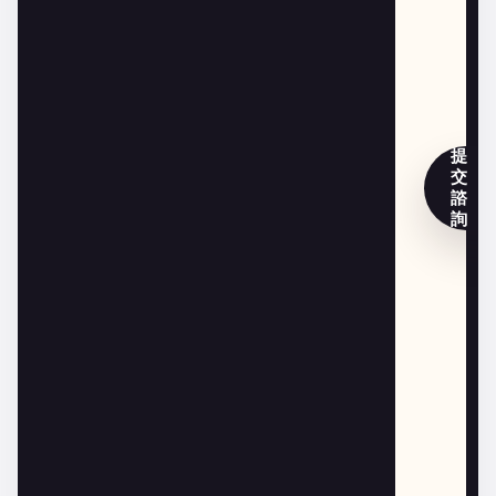
提
交
諮
詢