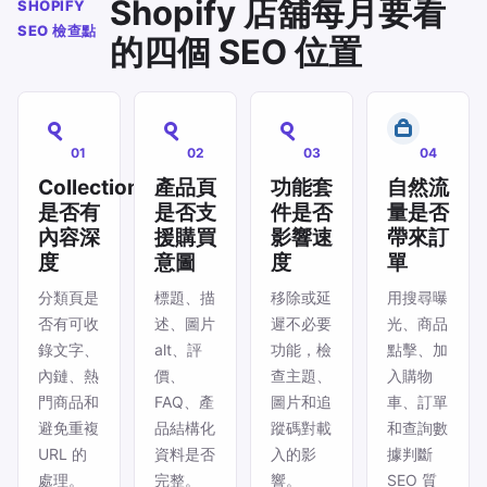
Shopify 店舖每月要看
SHOPIFY
SEO 檢查點
的四個 SEO 位置
01
02
03
04
Collection
產品頁
功能套
自然流
是否有
是否支
件是否
量是否
內容深
援購買
影響速
帶來訂
度
意圖
度
單
分類頁是
標題、描
移除或延
用搜尋曝
否有可收
述、圖片
遲不必要
光、商品
錄文字、
alt、評
功能，檢
點擊、加
內鏈、熱
價、
查主題、
入購物
門商品和
FAQ、產
圖片和追
車、訂單
避免重複
品結構化
蹤碼對載
和查詢數
URL 的
資料是否
入的影
據判斷
處理。
完整。
響。
SEO 質