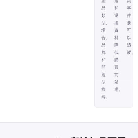
產
送
銷
品
和
事
類
退
件
型、
換
要
場
資
可
合、
料
以
品
降
追
牌
低
蹤。
和
購
問
買
題
前
型
疑
搜
慮。
尋。