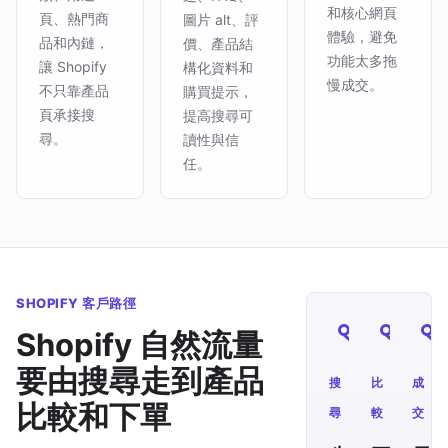
和核心網頁
頁、熱門商
圖片 alt、評
體驗，避免
品和內鏈，
價、產品結
功能太多拖
讓 Shopify
構化資料和
慢成交。
不只靠產品
購買提示，
頁承接搜
提高搜尋可
尋。
讀性與信
任。
SHOPIFY 客戶路徑
Shopify 自然流量
要由搜尋走到產品
搜
比
成
比較和下單
尋
較
交