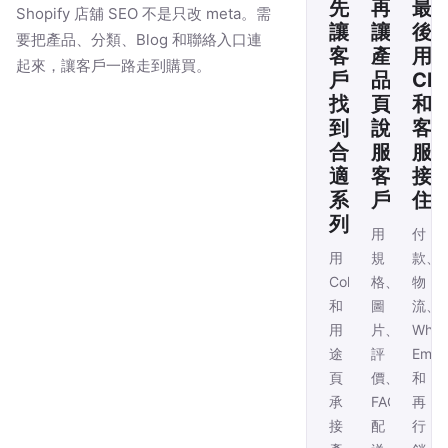
先
再
最
Shopify 店舖 SEO 不是只改 meta。需
讓
讓
後
要把產品、分類、Blog 和聯絡入口連
客
產
用
起來，讓客戶一路走到購買。
戶
品
Che
找
頁
和
到
說
客
合
服
服
適
客
接
系
戶
住
列
用
付
用
規
款、
Collection
格、
物
和
圖
流、
用
片、
Wha
途
評
Email
頁
價、
和
承
FAQ、
再
接
配
行