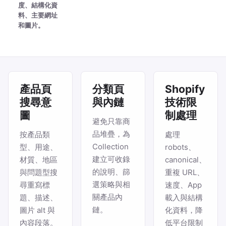
度、結構化資
料、主要網址
和圖片。
產品頁
分類頁
Shopify
搜尋意
與內鏈
技術限
圖
制處理
避免只靠商
品堆疊，為
按產品類
處理
Collection
型、用途、
robots、
建立可收錄
材質、地區
canonical、
的說明、篩
與問題型搜
重複 URL、
選策略與相
尋重寫標
速度、App
關產品內
題、描述、
載入與結構
鏈。
圖片 alt 與
化資料，降
內容段落。
低平台限制