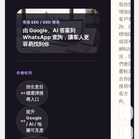
低你想
增加的
客戶查
香港 SEO / GEO 增長
詢、目
由 Google、AI 答案到
標地區
WhatsApp 查詢，讓客人更
或現有
容易找到你
網站情
況，我
們會回
覆較適
你會收到
合你的
搜尋增
按生意目
標選擇搜
長方
尋入口
向。
提升
Google
/ AI / 地
圖可見度