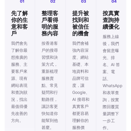
01
02
03
04
先了解
整理客
提升被
按真實
你的生
戶看得
找到和
查詢持
意和客
明的服
被信任
續優化
戶
務內容
的機會
服務上線
我們會先
按香港客
我們會補
後，我們
了解你最
戶的搜尋
強內容深
會留意曝
想推廣的
習慣和決
度、網站
光、排
服務、主
策方式，
基礎、本
名、AI 答
要客戶來
重新梳理
地資料和
案、電
源、現有
服務賣
品牌可信
話、
網站表現
點、常見
度，讓
WhatsApp
和查詢狀
疑問和行
Google、
和表單查
況，找出
動路徑，
AI 搜尋和
詢，按實
最值得優
讓訪客更
真實客戶
際回覆質
先改善的
快知道你
都更容易
量調整下
方向。
能幫到他
理解你的
一步工
甚麼。
服務價
作。