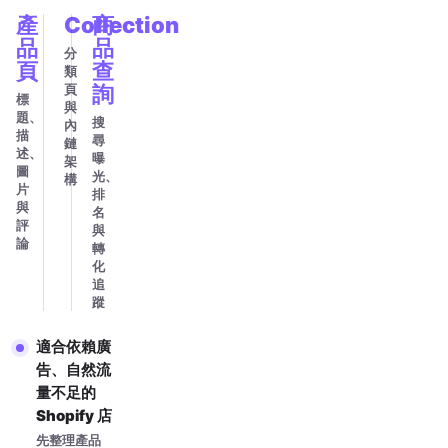
產
Collection
商
品
品
分
頁
查
類
頁
詢
標
與
題、
搜
內
描
尋
鏈
述、
曝
架
圖
光、
構
片
排
與
名
評
與
論
轉
化
追
蹤
適合依賴廣
告、自然流
量不足的
Shopify 店
先整理產品