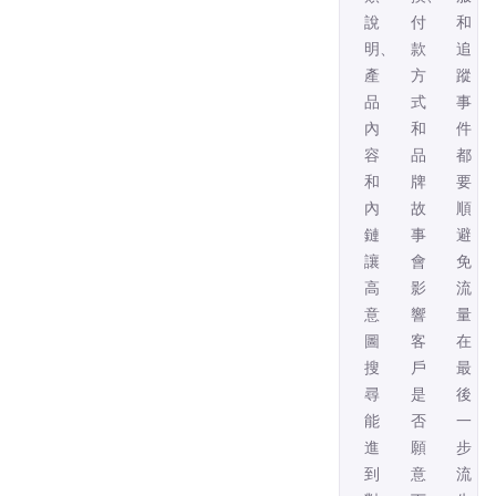
說
付
和
明、
款
追
產
方
蹤
品
式
事
內
和
件
容
品
都
和
牌
要
內
故
順，
鏈，
事，
避
讓
會
免
高
影
流
意
響
量
圖
客
在
搜
戶
最
尋
是
後
能
否
一
進
願
步
到
意
流