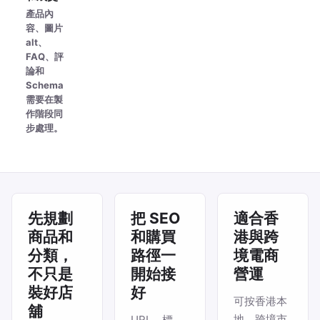
產品內
容、圖片
alt、
FAQ、評
論和
Schema
需要在製
作階段同
步處理。
先規劃
把 SEO
適合香
商品和
和購買
港與跨
分類，
路徑一
境電商
不只是
開始接
營運
裝好店
好
可按香港本
舖
地、跨境市
URL、標