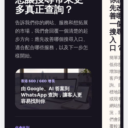
多真正查詢？
先改
善哪
告訴我們你的網站、服務和想拓展
一個
搜尋
的市場，我們會回覆一個清楚的起
入
步方向：應先改善哪個搜尋入口、
口？
適合配合哪些服務，以及下一步怎
樣開始。
簡單寫
低你想
增加的
客戶查
香港 SEO / GEO 增長
詢、目
由 Google、AI 答案到
標地區
WhatsApp 查詢，讓客人更
或現有
容易找到你
網站情
況，我
們會回
覆較適
你會收到