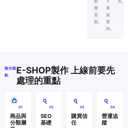
對
下
失。
應
單
頁
或
面。
查
詢。
E-SHOP製作 上線前要先
製作重
點
處理的重點
01
02
03
04
商品與
SEO
購買信
營運追
分類層
基礎
任
蹤