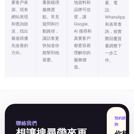
要客戶來
重新梳理
地資料和
案、電
源、現有
服務賣
品牌可信
話、
網站表現
點、常見
度，讓
WhatsApp
和查詢狀
疑問和行
Google、
和表單查
況，找出
動路徑，
AI 搜尋和
詢，按實
最值得優
讓訪客更
真實客戶
際回覆質
先改善的
快知道你
都更容易
量調整下
方向。
能幫到他
理解你的
一步工
甚麼。
服務價
作。
值。
預約諮
聯絡我們
詢
想讓搜尋帶來更
你想