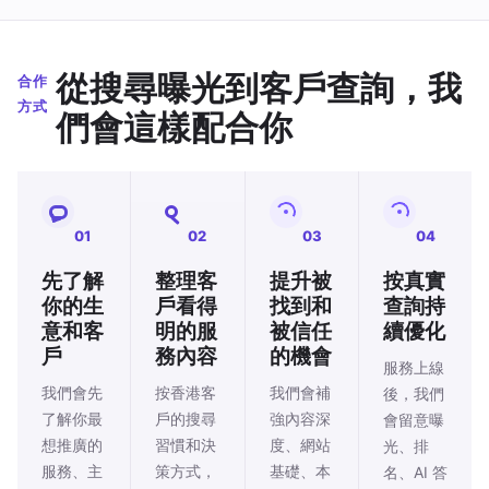
從搜尋曝光到客戶查詢，我
合作
方式
們會這樣配合你
01
02
03
04
先了解
整理客
提升被
按真實
你的生
戶看得
找到和
查詢持
意和客
明的服
被信任
續優化
戶
務內容
的機會
服務上線
我們會先
按香港客
我們會補
後，我們
了解你最
戶的搜尋
強內容深
會留意曝
想推廣的
習慣和決
度、網站
光、排
服務、主
策方式，
基礎、本
名、AI 答