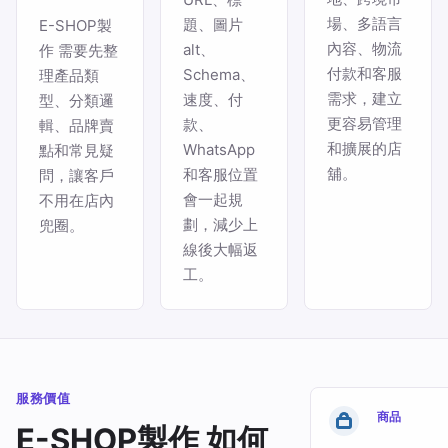
場、多語言
題、圖片
E-SHOP製
內容、物流
alt、
作 需要先整
付款和客服
Schema、
理產品類
需求，建立
速度、付
型、分類邏
更容易管理
款、
輯、品牌賣
和擴展的店
WhatsApp
點和常見疑
舖。
和客服位置
問，讓客戶
會一起規
不用在店內
劃，減少上
兜圈。
線後大幅返
工。
服務價值
商品
E-SHOP製作 如何