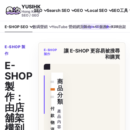
YUSIHK
SEO
Search SEO
GEO
Local SEO
SEO工具
Hong Kong
SEO / GEO
E-SHOP SEO
數碼營銷
YouTube 營銷
網頁製作
IT服務
APP上架
YUSIHK 近期參加 Google Search Central Live
Google SEO 大會
E-SHOP 製
E-SHOP
讓 E-SHOP 更容易被搜尋
作
製作
和購買
E-
訂單查詢
SHOP
商
製
品
作：
分
類
由店
付
產
舖架
款
品
內
物
構到
容
流