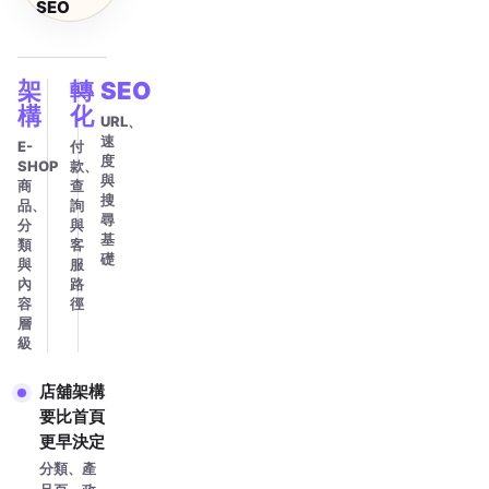
SEO
架
轉
SEO
構
化
URL、
速
E-
付
度
SHOP
款、
與
商
查
搜
品、
詢
尋
分
與
基
類
客
礎
與
服
內
路
容
徑
層
級
店舖架構
要比首頁
更早決定
分類、產