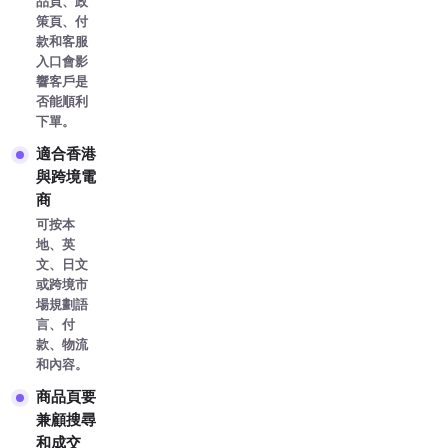
品頁、政
策頁、付
款和客服
入口會影
響客戶是
否能順利
下單。
適合香港
與跨境電
商
可按本
地、英
文、日文
或跨境市
場規劃語
言、付
款、物流
和內容。
商品頁要
兼顧搜尋
和成交