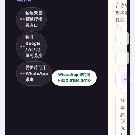
合你的
搜尋增
按生意目
標選擇搜
長方
尋入口
向。
提升
Google
/ AI / 地
圖可見度
需要時可用
WhatsApp
WhatsApp 即時問
SEO
跟進
+852 6184 3410