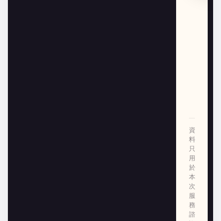
資
料
只
用
於
本
次
服
務
諮