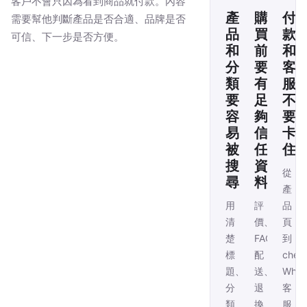
客戶不會只因為看到商品就付款。內容
產
購
付
需要幫他判斷產品是否合適、品牌是否
品
買
款
可信、下一步是否方便。
和
前
和
分
要
客
類
有
服
要
足
不
容
夠
要
易
信
卡
被
任
住
搜
資
從
尋
料
產
用
評
品
清
價、
頁
楚
FAQ、
到
標
配
chec
題、
送、
Wha
分
退
客
類
換、
服