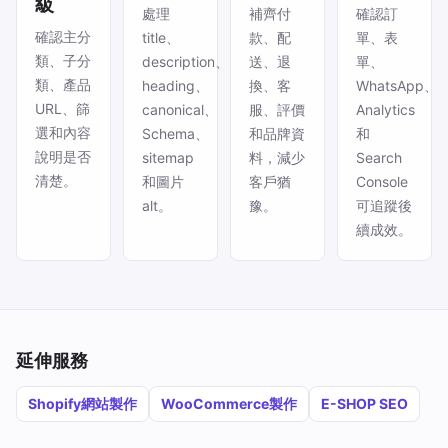
級
處理
補齊付
確認訂
確認主分
title、
款、配
單、表
類、子分
description、
送、退
單、
類、產品
heading、
換、客
WhatsApp、
URL、篩
canonical、
服、評價
Analytics
選和內容
Schema、
和品牌資
和
說明是否
sitemap
料，減少
Search
清楚。
和圖片
客戶猶
Console
alt。
豫。
可追蹤後
續成效。
延伸服務
Shopify網站製作
WooCommerce製作
E-SHOP SEO