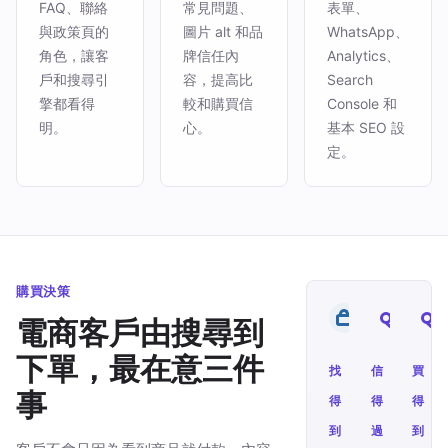
FAQ、聯絡
常見問題、
表單、
與政策頁的
圖片 alt 和品
WhatsApp、
角色，讓客
牌信任內
Analytics、
戶和搜尋引
容，提高比
Search
擎都看得
較和購買信
Console 和
明。
心。
基本 SEO 設
定。
購買決策
電商客戶由搜尋到
下單，最在意三件
找
信
買
事
得
得
得
到
過
到