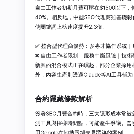
自由工作者初期月費可壓在$1500以下
40%。相反地，中型SEO代理商雖基礎報
使關鍵詞上榜速度提升2.3倍。
✅ 整合型代理商優勢：多專才協作系統
❌ 自由工作者限制：服務中斷風險｜技
新興的混合模式正在崛起，部分企業採用
外，內容生產則透過Claude等AI工具輔
合約隱藏條款解析
簽署
SEO月費
合約時，三大隱形成本常被
測工具與採樣時間點，可能產生爭議。曾發
用Google在地搜尋卻未見蹤跡的案例。