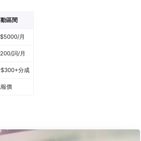
浮動區間
-$5000/月
$200/詞/月
$300+分成
化報價