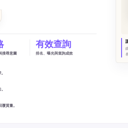
略
有效查詢
與搜尋意圖
排名、曝光與查詢成效
求。
口。
回覆質量。