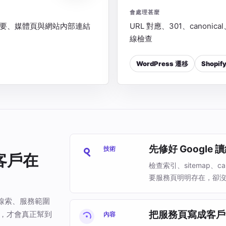
會處理甚麼
片摘要、媒體頁與網站內部連結
URL 對應、301、canonic
線檢查
WordPress 遷移
Shopif
先修好 Google
技術
客戶在
檢查索引、sitemap、
要服務頁明明存在，卻
線索、服務範圍
把服務頁寫成客戶
來，才會真正幫到
內容