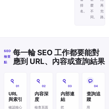
排
麼
再
名。
不
兜
同。
路。
每一輪 SEO 工作都要能對
SEO
檢查
應到 URL、內容或查詢結果
點
01
02
03
04
URL
內容深
內部連
查詢追
與索引
度
結
蹤
確認核心
檢查頁面
把
用