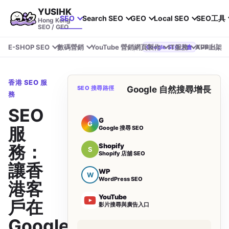
YUSIHK
SEO
Search SEO
GEO
Local SEO
SEO工具
Hong Kong
SEO / GEO
E-SHOP SEO
數碼營銷
YouTube 營銷
網頁製作
IT服務
APP上架
YUSIHK 近期參加 Google Search Central Live
Google SEO 大會
香港 SEO 服
SEO 搜尋路徑
Google 自然搜尋增長
務
SEO
G
G
服
Google 搜尋 SEO
Shopify
務：
S
Shopify 店舖 SEO
讓香
WP
W
WordPress SEO
港客
YouTube
戶在
影片搜尋與廣告入口
Google