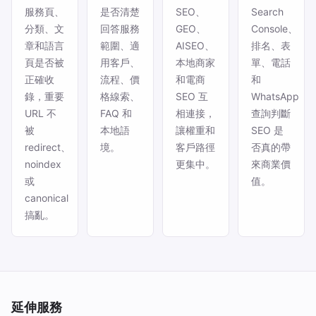
服務頁、
是否清楚
SEO、
Search
分類、文
回答服務
GEO、
Console、
章和語言
範圍、適
AISEO、
排名、表
頁是否被
用客戶、
本地商家
單、電話
正確收
流程、價
和電商
和
錄，重要
格線索、
SEO 互
WhatsApp
URL 不
FAQ 和
相連接，
查詢判斷
被
本地語
讓權重和
SEO 是
redirect、
境。
客戶路徑
否真的帶
noindex
更集中。
來商業價
或
值。
canonical
搞亂。
延伸服務