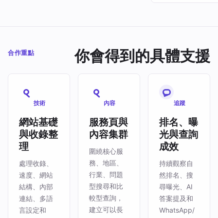
你會得到的具體支援
合作重點
技術
內容
追蹤
網站基礎
服務頁與
排名、曝
與收錄整
內容集群
光與查詢
理
成效
圍繞核心服
務、地區、
處理收錄、
持續觀察自
行業、問題
速度、網站
然排名、搜
型搜尋和比
結構、內部
尋曝光、AI
較型查詢，
連結、多語
答案提及和
建立可以長
言設定和
WhatsApp/