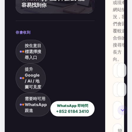
或現有
容易找到你
網站情
況，我
們會回
覆較適
你會收到
合你的
搜尋增
按生意目
標選擇搜
長方
尋入口
向。
提升
Google
/ AI / 地
圖可見度
需要時可用
WhatsApp
WhatsApp 即時問
SEO
跟進
+852 6184 3410