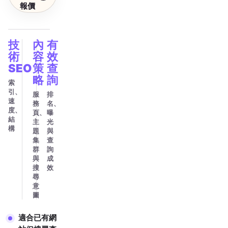
報價
技
內
有
術
容
效
SEO
策
查
略
詢
索
引、
服
排
速
務
名、
度、
頁、
曝
結
主
光
構
題
與
集
查
群
詢
與
成
搜
效
尋
意
圖
適合已有網