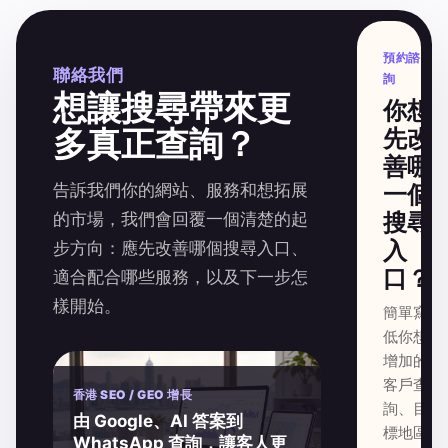
預約諮
聯絡我們
詢
想讓搜尋帶來更
你想
多真正查詢？
先改
善哪
告訴我們你的網站、服務和想拓展
一個
搜尋
的市場，我們會回覆一個清楚的起
入
步方向：應先改善哪個搜尋入口、
口？
適合配合哪些服務，以及下一步怎
樣開始。
簡單寫
低你想
增加的
客戶查
香港 SEO / GEO 增長
詢、目
由 Google、AI 答案到
標地區
WhatsApp 查詢，讓客人更