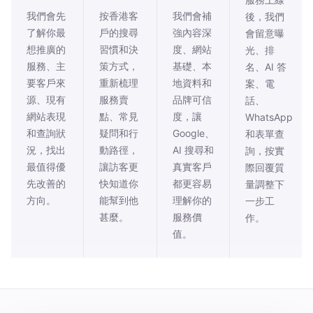
我們會先
按香港客
我們會補
後，我們
了解你最
戶的搜尋
強內容深
會留意曝
想推廣的
習慣和決
度、網站
光、排
服務、主
策方式，
基礎、本
名、AI 答
要客戶來
重新梳理
地資料和
案、電
源、現有
服務賣
品牌可信
話、
網站表現
點、常見
度，讓
WhatsApp
和查詢狀
疑問和行
Google、
和表單查
況，找出
動路徑，
AI 搜尋和
詢，按實
最值得優
讓訪客更
真實客戶
際回覆質
先改善的
快知道你
都更容易
量調整下
方向。
能幫到他
理解你的
一步工
甚麼。
服務價
作。
值。