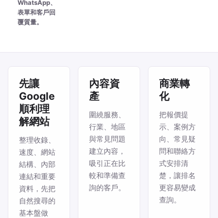
WhatsApp、
表單和客戶回
覆質量。
先讓
內容資
商業轉
Google
產
化
順利理
圍繞服務、
把報價提
解網站
行業、地區
示、案例方
與常見問題
向、常見疑
整理收錄、
建立內容，
問和聯絡方
速度、網站
吸引正在比
式安排清
結構、內部
較和準備查
楚，讓排名
連結和重要
詢的客戶。
更容易變成
資料，先把
查詢。
自然搜尋的
基本盤做