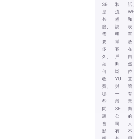
SEO
和
話、
是
流
What
甚
程
和
麼、
說
表
需
明，
單
要
幫
放
多
客
在
久、
戶
自
如
判
然
何
斷
位
收
YUSIHK
置，
費、
與
讓
哪
一
有
些
般
意
問
SEO
向
題
公
的
會
司
人
影
有
不
響
甚
用