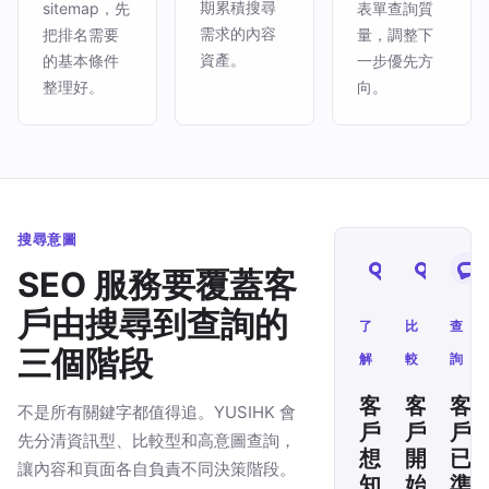
期累積搜尋
sitemap，先
表單查詢質
需求的內容
把排名需要
量，調整下
資產。
的基本條件
一步優先方
整理好。
向。
搜尋意圖
SEO 服務要覆蓋客
戶由搜尋到查詢的
了
比
查
三個階段
解
較
詢
客
客
客
不是所有關鍵字都值得追。YUSIHK 會
戶
戶
戶
先分清資訊型、比較型和高意圖查詢，
想
開
已
讓內容和頁面各自負責不同決策階段。
知
始
準