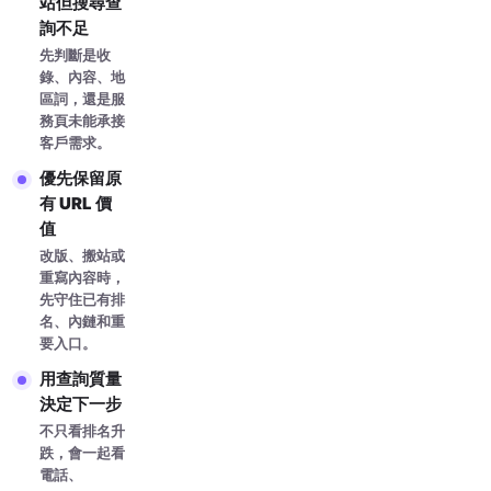
站但搜尋查
詢不足
先判斷是收
錄、內容、地
區詞，還是服
務頁未能承接
客戶需求。
優先保留原
有 URL 價
值
改版、搬站或
重寫內容時，
先守住已有排
名、內鏈和重
要入口。
用查詢質量
決定下一步
不只看排名升
跌，會一起看
電話、