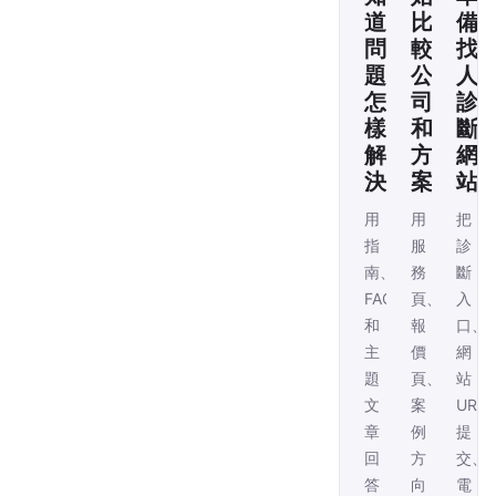
道
比
備
問
較
找
題
公
人
怎
司
診
樣
和
斷
解
方
網
決
案
站
用
用
把
指
服
診
南、
務
斷
FAQ
頁、
入
和
報
口、
主
價
網
題
頁、
站
文
案
URL
章
例
提
回
方
交、
答
向
電