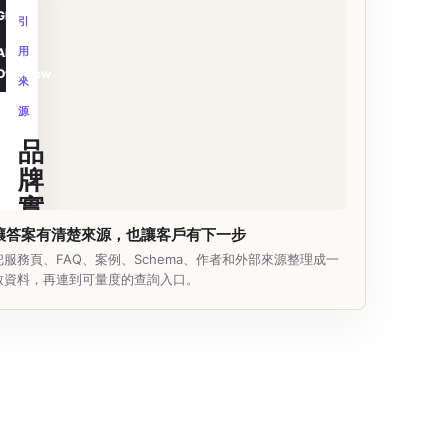
GPT
引
用
AI
Overview
來
源
品
牌
實
體
讓答案有清楚來源，也讓客戶有下一步
把服務頁、FAQ、案例、Schema、作者和外部來源整理成一
服
致資料，再連到可量度的查詢入口。
務
答
案
/
可
信
來
源