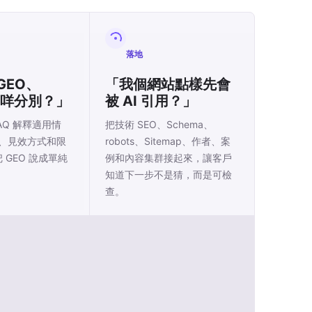
落地
GEO、
「我個網站點樣先會
 有咩分別？」
被 AI 引用？」
AQ 解釋適用情
把技術 SEO、Schema、
、見效方式和限
robots、Sitemap、作者、案
把 GEO 說成單純
例和內容集群接起來，讓客戶
知道下一步不是猜，而是可檢
查。