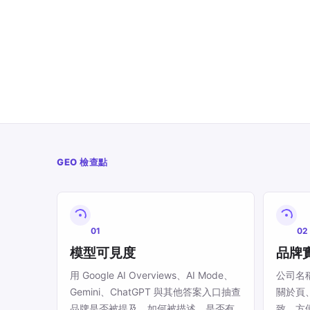
GEO 檢查點
01
02
模型可見度
品牌
用 Google AI Overviews、AI Mode、
公司名
Gemini、ChatGPT 與其他答案入口抽查
關於頁
品牌是否被提及、如何被描述、是否有
致，方便