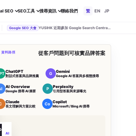
al SEO
SEO工具
搜尋資訊
聯絡我們
繁
EN
JP
YUSIHK 近期參加 Google Search Central Live
Google SEO 大會
O 資料路徑
從客戶問題到可核實品牌答案
ChatGPT
Gemini
PT
G
對話式答案與品牌推薦
Google AI 答案與多模態搜尋
AI Overview
Perplexity
AI
P
Google 搜尋 AI 摘要
引用型答案與來源曝光
Claude
Copilot
C
Co
長文理解與方案比較
Microsoft / Bing AI 搜尋
Gemini
AI