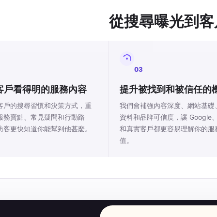
從搜尋曝光到客
03
客戶看得明的服務內容
提升被找到和被信任的
客戶的搜尋習慣和決策方式，重
我們會補強內容深度、網站基礎
服務賣點、常見疑問和行動路
資料和品牌可信度，讓 Google、
訪客更快知道你能幫到他甚麼。
和真實客戶都更容易理解你的服
值。