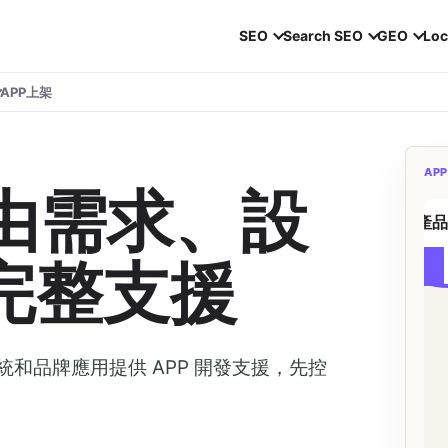
SEO
Search SEO
GEO
Loc
APP上架
APP
：由需求、設
測試
產
完整支援
資料串接
和品牌應用提供 APP 開發支援，先控