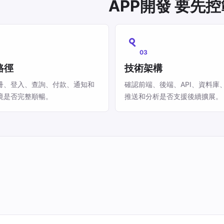
APP開發 要先
03
路徑
技術架構
冊、登入、查詢、付款、通知和
確認前端、後端、API、資料庫
境是否完整順暢。
推送和分析是否支援後續擴展。