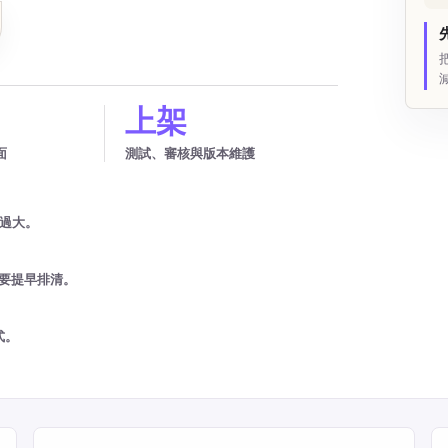
上架
面
測試、審核與版本維護
得過大。
需要提早排清。
式。