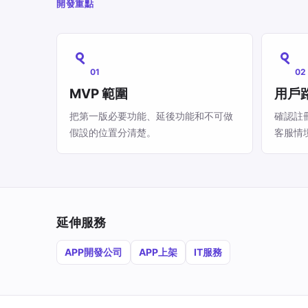
開發重點
01
02
MVP 範圍
用戶
把第一版必要功能、延後功能和不可做
確認註
假設的位置分清楚。
客服情
延伸服務
APP開發公司
APP上架
IT服務