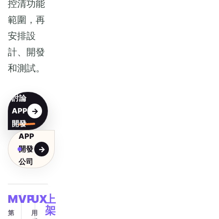
控清功能
範圍，再
安排設
計、開發
和測試。
討論
APP
開發
APP
開發
公司
MVP
UX
上
架
第
用