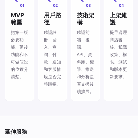
01
02
03
04
MVP
用戶路
技術架
上架維
範圍
徑
構
護
把第一版
確認註
確認前
提早處理
必要功
冊、登
端、後
商店審
能、延後
入、查
端、
核、私隱
功能和不
詢、付
API、資
政策、權
可做假設
款、通知
料庫、權
限、測試
的位置分
和客服情
限、推送
和版本更
清楚。
境是否完
和分析是
新要求。
整順暢。
否支援後
續擴展。
延伸服務