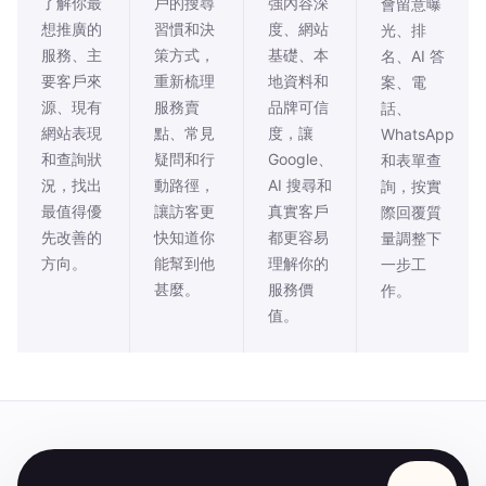
了解你最
戶的搜尋
強內容深
會留意曝
想推廣的
習慣和決
度、網站
光、排
服務、主
策方式，
基礎、本
名、AI 答
要客戶來
重新梳理
地資料和
案、電
源、現有
服務賣
品牌可信
話、
網站表現
點、常見
度，讓
WhatsApp
和查詢狀
疑問和行
Google、
和表單查
況，找出
動路徑，
AI 搜尋和
詢，按實
最值得優
讓訪客更
真實客戶
際回覆質
先改善的
快知道你
都更容易
量調整下
方向。
能幫到他
理解你的
一步工
甚麼。
服務價
作。
值。