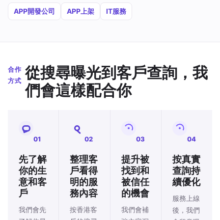
APP開發公司
APP上架
IT服務
從搜尋曝光到客戶查詢，我
合作
方式
們會這樣配合你
01
02
03
04
先了解
整理客
提升被
按真實
你的生
戶看得
找到和
查詢持
意和客
明的服
被信任
續優化
戶
務內容
的機會
服務上線
我們會先
按香港客
我們會補
後，我們