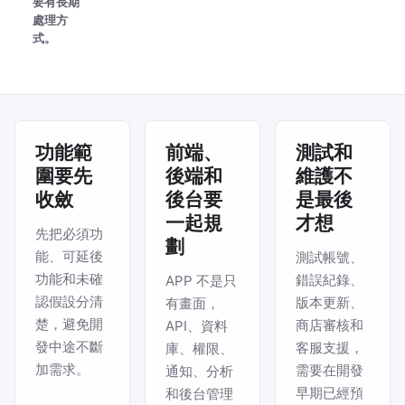
要有長期
處理方
式。
功能範
前端、
測試和
圍要先
後端和
維護不
收斂
後台要
是最後
一起規
才想
先把必須功
劃
能、可延後
測試帳號、
功能和未確
錯誤紀錄、
APP 不是只
認假設分清
版本更新、
有畫面，
楚，避免開
商店審核和
API、資料
發中途不斷
客服支援，
庫、權限、
加需求。
需要在開發
通知、分析
早期已經預
和後台管理