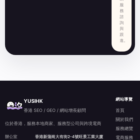
服
務
諮
詢
與
跟
進。
網站導覽
YUSIHK
香港 SEO / GEO / 網站增長顧問
首頁
關於我們
位於香港，服務本地商家、服務型公司與跨境電商
服務總覽
辦公室
香港新蒲崗大有街2-4號旺景工業大廈
電商服務