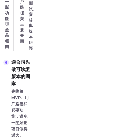
一
戶
測
版
路
試、
功
徑
審
能
與
核
與
主
與
產
要
版
品
畫
本
範
面
維
圍
護
適合想先
做可驗證
版本的團
隊
先收斂
MVP、用
戶路徑和
必要功
能，避免
一開始把
項目做得
過大。