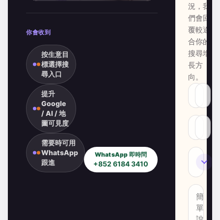
況，我
們會回
覆較適
你會收到
合你的
搜尋增
按生意目
標選擇搜
長方
尋入口
向。
提升
Google
/ AI / 地
圖可見度
需要時可用
WhatsApp
WhatsApp 即時問
SEO
跟進
+852 6184 3410