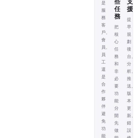
些
支
是
任
援
服
務
務
提
客
把
早
戶、
核
規
會
心
劃
員、
任
後
員
務
台、
工
和
分
還
非
析、
是
必
推
合
要
送、
作
功
版
夥
能
本
伴，
分
更
避
開，
新、
免
先
錯
功
做
誤
能
能
修