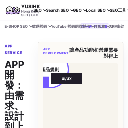
YUSIHK
SEO
Search SEO
GEO
Local SEO
SEO工具
Hong Kong
SEO / GEO
E-SHOP SEO
數碼營銷
YouTube 營銷
網頁製作
IT服務
APP上架
YUSIHK 近期參加 Google Search Central Live
Google SEO 大會
APP
APP
讓產品功能和營運需要
SERVICE
DEVELOPMENT
對得上
測試
APP
產品規劃
開
UI/UX
發：
資料串接
由需
求、
設計
到上