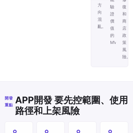
方
驗
復
向
證
和
混
價
商
亂。
值
店
的
政
MVP。
策
風
險。
APP開發 要先控範圍、使用
開發
重點
路徑和上架風險