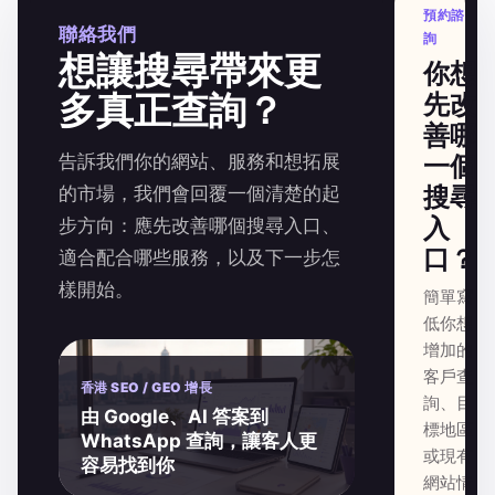
預約諮
聯絡我們
詢
想讓搜尋帶來更
你想
多真正查詢？
先改
善哪
告訴我們你的網站、服務和想拓展
一個
搜尋
的市場，我們會回覆一個清楚的起
入
步方向：應先改善哪個搜尋入口、
口？
適合配合哪些服務，以及下一步怎
樣開始。
簡單寫
低你想
增加的
客戶查
香港 SEO / GEO 增長
詢、目
由 Google、AI 答案到
標地區
WhatsApp 查詢，讓客人更
或現有
容易找到你
網站情