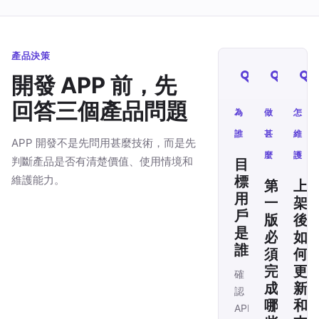
產品決策
開發 APP 前，先
回答三個產品問題
為
做
怎
誰
甚
維
APP 開發不是先問用甚麼技術，而是先
麼
護
判斷產品是否有清楚價值、使用情境和
目
維護能力。
標
第
上
用
一
架
戶
版
後
是
必
如
誰
須
何
完
更
確
成
新
認
哪
和
APP