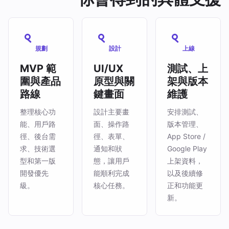
規劃
設計
上線
MVP 範
UI/UX
測試、上
圍與產品
原型與關
架與版本
路線
鍵畫面
維護
整理核心功
設計主要畫
安排測試、
能、用戶路
面、操作路
版本管理、
徑、後台需
徑、表單、
App Store /
求、技術選
通知和狀
Google Play
型和第一版
態，讓用戶
上架資料，
開發優先
能順利完成
以及後續修
級。
核心任務。
正和功能更
新。