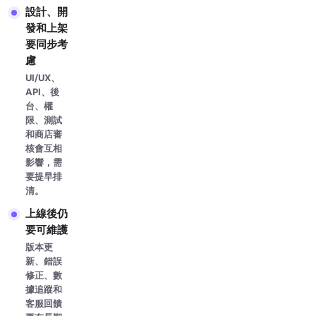
設計、開
發和上架
要同步考
慮
UI/UX、
API、後
台、權
限、測試
和商店審
核會互相
影響，需
要提早排
清。
上線後仍
要可維護
版本更
新、錯誤
修正、數
據追蹤和
客服回饋