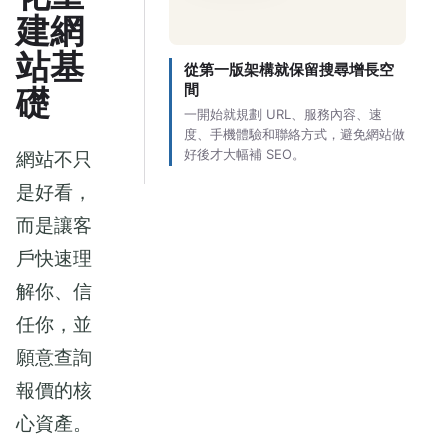
建網
站基
從第一版架構就保留搜尋增長空
間
礎
一開始就規劃 URL、服務內容、速
度、手機體驗和聯絡方式，避免網站做
好後才大幅補 SEO。
網站不只
是好看，
而是讓客
戶快速理
解你、信
任你，並
願意查詢
報價的核
心資產。