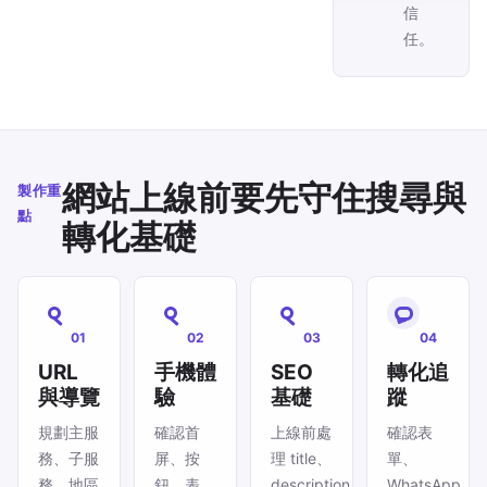
信
任。
網站上線前要先守住搜尋與
製作重
點
轉化基礎
01
02
03
04
URL
手機體
SEO
轉化追
與導覽
驗
基礎
蹤
規劃主服
確認首
上線前處
確認表
務、子服
屏、按
理 title、
單、
務、地區
鈕、表
description、
WhatsApp、