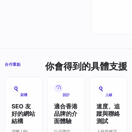
你會得到的具體支援
合作重點
架構
設計
上線
SEO 友
適合香港
速度、追
好的網站
品牌的介
蹤與聯絡
結構
面體驗
測試
清晰 URL、
以品牌信
上線前確認