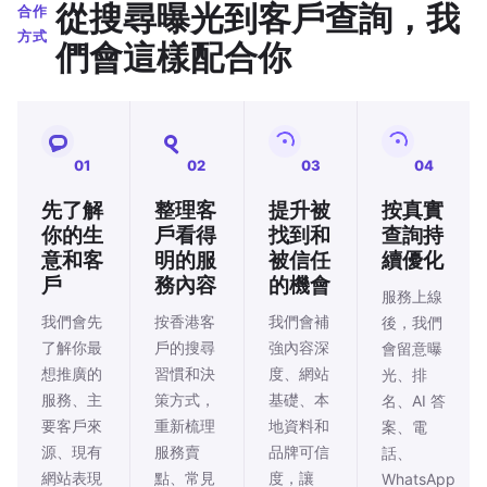
從搜尋曝光到客戶查詢，我
合作
方式
們會這樣配合你
01
02
03
04
先了解
整理客
提升被
按真實
你的生
戶看得
找到和
查詢持
意和客
明的服
被信任
續優化
戶
務內容
的機會
服務上線
我們會先
按香港客
我們會補
後，我們
了解你最
戶的搜尋
強內容深
會留意曝
想推廣的
習慣和決
度、網站
光、排
服務、主
策方式，
基礎、本
名、AI 答
要客戶來
重新梳理
地資料和
案、電
源、現有
服務賣
品牌可信
話、
網站表現
點、常見
度，讓
WhatsApp