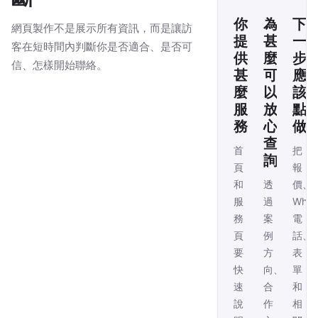
你
為
下
網頁製作不是展示所有資訊，而是讓訪
提
甚
一
客在短時間內判斷你是否適合、是否可
供
麼
步
信、怎樣開始聯絡。
甚
可
應
麼
以
該
服
放
點
務
心
做
查
首
把
詢
頁
報
和
透
價、
服
過
Wha
務
案
電
頁
例
話、
要
方
表
快
向、
單
速
合
和
說
作
相