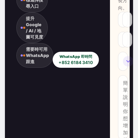
長方
尋入口
向。
提升
Google
/ AI / 地
圖可見度
需要時可用
WhatsApp
WhatsApp 即時問
SEO
跟進
+852 6184 3410