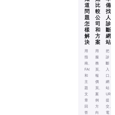
道
比
備
問
較
找
題
公
人
怎
司
診
樣
和
斷
解
方
網
決
案
站
用
用
把
指
服
診
南、
務
斷
FAQ
頁、
入
和
報
口、
主
價
網
題
頁、
站
文
案
URL
章
例
提
回
方
交、
答
向
電