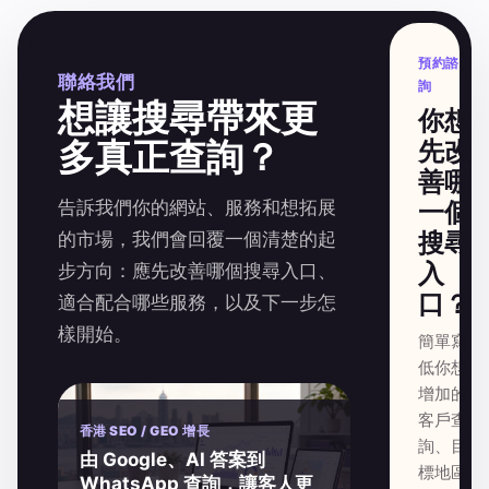
預約諮
聯絡我們
詢
想讓搜尋帶來更
你想
多真正查詢？
先改
善哪
告訴我們你的網站、服務和想拓展
一個
搜尋
的市場，我們會回覆一個清楚的起
入
步方向：應先改善哪個搜尋入口、
口？
適合配合哪些服務，以及下一步怎
樣開始。
簡單寫
低你想
增加的
客戶查
香港 SEO / GEO 增長
詢、目
由 Google、AI 答案到
標地區
WhatsApp 查詢，讓客人更