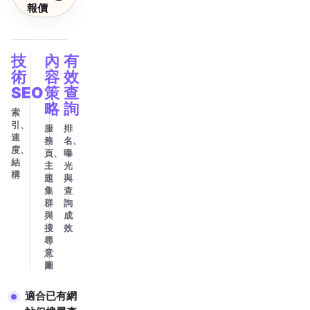
報價
技
內
有
術
容
效
SEO
策
查
略
詢
索
引、
服
排
速
務
名、
度、
頁、
曝
結
主
光
構
題
與
集
查
群
詢
與
成
搜
效
尋
意
圖
適合已有網