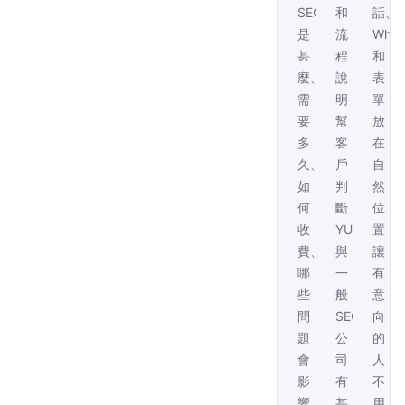
SEO
和
話、
是
流
What
甚
程
和
麼、
說
表
需
明，
單
要
幫
放
多
客
在
久、
戶
自
如
判
然
何
斷
位
收
YUSIHK
置，
費、
與
讓
哪
一
有
些
般
意
問
SEO
向
題
公
的
會
司
人
影
有
不
響
甚
用