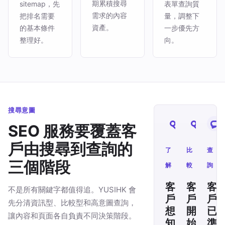
期累積搜尋
sitemap，先
表單查詢質
需求的內容
把排名需要
量，調整下
資產。
的基本條件
一步優先方
整理好。
向。
搜尋意圖
SEO 服務要覆蓋客
戶由搜尋到查詢的
了
比
查
三個階段
解
較
詢
客
客
客
不是所有關鍵字都值得追。YUSIHK 會
戶
戶
戶
先分清資訊型、比較型和高意圖查詢，
想
開
已
讓內容和頁面各自負責不同決策階段。
知
始
準