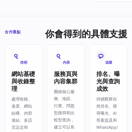
你會得到的具體支援
合作重點
技術
內容
追蹤
網站基礎
服務頁與
排名、曝
與收錄整
內容集群
光與查詢
理
成效
圍繞核心服
務、地區、
處理收錄、
持續觀察自
行業、問題
速度、網站
然排名、搜
型搜尋和比
結構、內部
尋曝光、AI
較型查詢，
連結、多語
答案提及和
建立可以長
言設定和
WhatsApp/