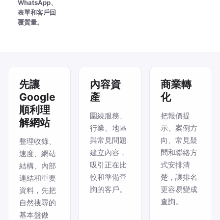
WhatsApp、
表單和客戶回
覆質量。
先讓
內容資
商業轉
Google
產
化
順利理
圍繞服務、
把報價提
解網站
行業、地區
示、案例方
與常見問題
向、常見疑
整理收錄、
建立內容，
問和聯絡方
速度、網站
吸引正在比
式安排清
結構、內部
較和準備查
楚，讓排名
連結和重要
詢的客戶。
更容易變成
資料，先把
查詢。
自然搜尋的
基本盤做