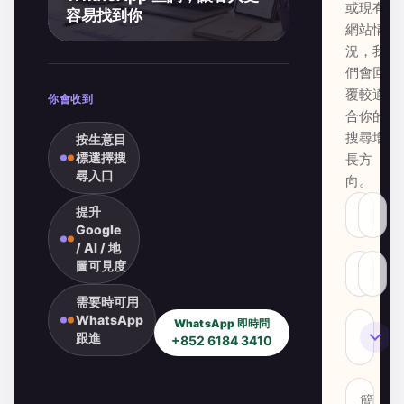
或現有
容易找到你
網站情
況，我
們會回
覆較適
你會收到
合你的
搜尋增
按生意目
標選擇搜
長方
尋入口
向。
提升
Google
/ AI / 地
圖可見度
需要時可用
WhatsApp
WhatsApp 即時問
SEO
跟進
+852 6184 3410