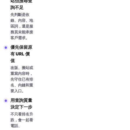
站但搜尋查
詢不足
先判斷是收
錄、內容、地
區詞，還是服
務頁未能承接
客戶需求。
優先保留原
有 URL 價
值
改版、搬站或
重寫內容時，
先守住已有排
名、內鏈和重
要入口。
用查詢質量
決定下一步
不只看排名升
跌，會一起看
電話、