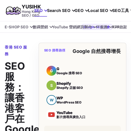
YUSIHK
SEO
Search SEO
GEO
Local SEO
SEO工具
Hong Kong
SEO / GEO
E-SHOP SEO
數碼營銷
YouTube 營銷
網頁製作
IT服務
APP上架
YUSIHK 近期參加 Google Search Central Live
Google SEO 大會
香港 SEO 服
SEO 搜尋路徑
Google 自然搜尋增長
務
SEO
G
G
服
Google 搜尋 SEO
Shopify
務：
S
Shopify 店舖 SEO
讓香
WP
W
WordPress SEO
港客
YouTube
戶在
影片搜尋與廣告入口
Google