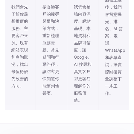
我們會先
按香港客
我們會補
後，我們
了解你最
戶的搜尋
強內容深
會留意曝
想推廣的
習慣和決
度、網站
光、排
服務、主
策方式，
基礎、本
名、AI 答
要客戶來
重新梳理
地資料和
案、電
源、現有
服務賣
品牌可信
話、
網站表現
點、常見
度，讓
WhatsApp
和查詢狀
疑問和行
Google、
和表單查
況，找出
動路徑，
AI 搜尋和
詢，按實
最值得優
讓訪客更
真實客戶
際回覆質
先改善的
快知道你
都更容易
量調整下
方向。
能幫到他
理解你的
一步工
甚麼。
服務價
作。
值。