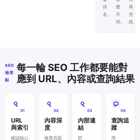
排
麼
再
名。
不
兜
同。
路。
每一輪 SEO 工作都要能對
SEO
檢查
應到 URL、內容或查詢結果
點
01
02
03
04
URL
內容深
內部連
查詢追
與索引
度
結
蹤
確認核心
檢查頁面
把
用