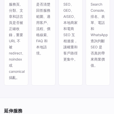
服務頁、
是否清楚
SEO、
Search
分類、文
回答服務
GEO、
Console、
章和語言
範圍、適
AISEO、
排名、表
頁是否被
用客戶、
本地商家
單、電話
正確收
流程、價
和電商
和
錄，重要
格線索、
SEO 互
WhatsApp
URL 不
FAQ 和
相連接，
查詢判斷
被
本地語
讓權重和
SEO 是
redirect、
境。
客戶路徑
否真的帶
noindex
更集中。
來商業價
或
值。
canonical
搞亂。
延伸服務