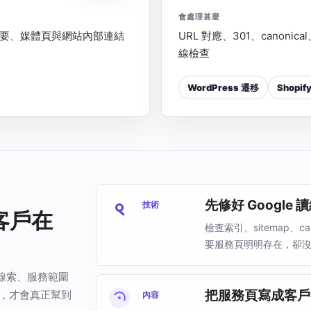
會處理甚麼
片摘要、媒體頁與網站內部連結
URL 對應、301、canonic
線檢查
WordPress 遷移
Shopif
先修好 Google
技術
客戶在
檢查索引、sitemap、
要服務頁明明存在，卻
線索、服務範圍
把服務頁寫成客戶
來，才會真正幫到
內容