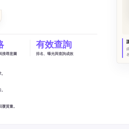
略
有效查詢
與搜尋意圖
排名、曝光與查詢成效
求。
口。
回覆質量。