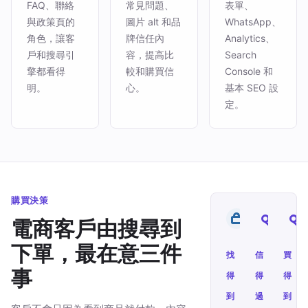
FAQ、聯絡
常見問題、
表單、
與政策頁的
圖片 alt 和品
WhatsApp、
角色，讓客
牌信任內
Analytics、
戶和搜尋引
容，提高比
Search
擎都看得
較和購買信
Console 和
明。
心。
基本 SEO 設
定。
購買決策
電商客戶由搜尋到
下單，最在意三件
找
信
買
事
得
得
得
到
過
到