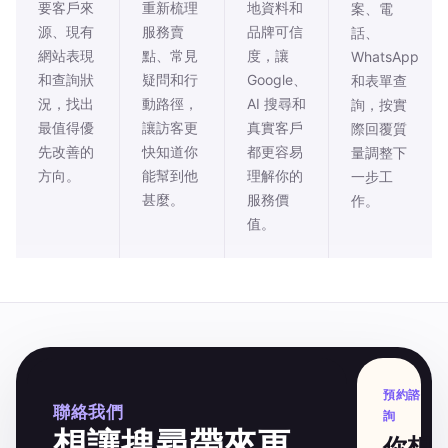
要客戶來
重新梳理
地資料和
案、電
源、現有
服務賣
品牌可信
話、
網站表現
點、常見
度，讓
WhatsApp
和查詢狀
疑問和行
Google、
和表單查
況，找出
動路徑，
AI 搜尋和
詢，按實
最值得優
讓訪客更
真實客戶
際回覆質
先改善的
快知道你
都更容易
量調整下
方向。
能幫到他
理解你的
一步工
甚麼。
服務價
作。
值。
預約諮
聯絡我們
詢
想讓搜尋帶來更
你想