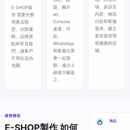
場、多語言
題、圖片
E-SHOP製
內容、物流
alt、
作 需要先整
付款和客服
Schema、
理產品類
需求，建立
速度、付
型、分類邏
更容易管理
款、
輯、品牌賣
和擴展的店
WhatsApp
點和常見疑
舖。
和客服位置
問，讓客戶
會一起規
不用在店內
劃，減少上
兜圈。
線後大幅返
工。
服務價值
商品
E-SHOP製作 如何