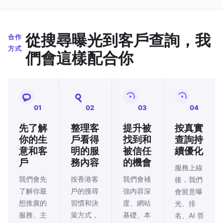
從搜尋曝光到客戶查詢，我
合作
方式
們會這樣配合你
01
02
03
04
先了解
整理客
提升被
按真實
你的生
戶看得
找到和
查詢持
意和客
明的服
被信任
續優化
戶
務內容
的機會
服務上線
我們會先
按香港客
我們會補
後，我們
了解你最
戶的搜尋
強內容深
會留意曝
想推廣的
習慣和決
度、網站
光、排
服務、主
策方式，
基礎、本
名、AI 答