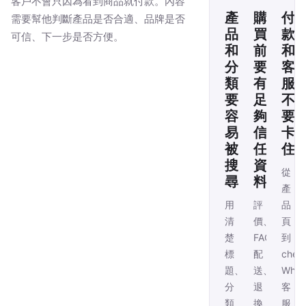
客戶不會只因為看到商品就付款。內容
產
購
付
需要幫他判斷產品是否合適、品牌是否
品
買
款
可信、下一步是否方便。
和
前
和
分
要
客
類
有
服
要
足
不
容
夠
要
易
信
卡
被
任
住
搜
資
從
尋
料
產
用
評
品
清
價、
頁
楚
FAQ、
到
標
配
chec
題、
送、
Wha
分
退
客
類
換、
服