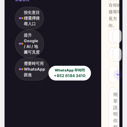
合你的
搜尋增
按生意目
標選擇搜
長方
尋入口
向。
提升
Google
/ AI / 地
圖可見度
需要時可用
WhatsApp
WhatsApp 即時問
SEO
跟進
+852 6184 3410