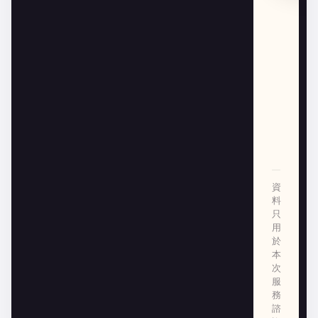
資
料
只
用
於
本
次
服
務
諮