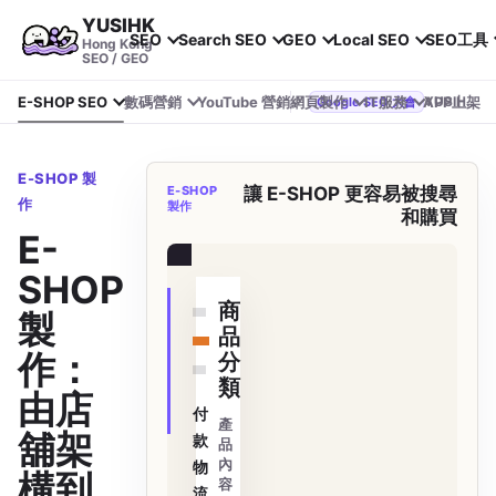
YUSIHK
SEO
Search SEO
GEO
Local SEO
SEO工具
Hong Kong
SEO / GEO
E-SHOP SEO
數碼營銷
YouTube 營銷
網頁製作
IT服務
APP上架
YUSIHK 近期參加 Google Search Central Live
Google SEO 大會
E-SHOP 製
E-SHOP
讓 E-SHOP 更容易被搜尋
作
製作
和購買
E-
訂單查詢
SHOP
商
製
品
作：
分
類
由店
付
產
舖架
款
品
內
物
構到
容
流