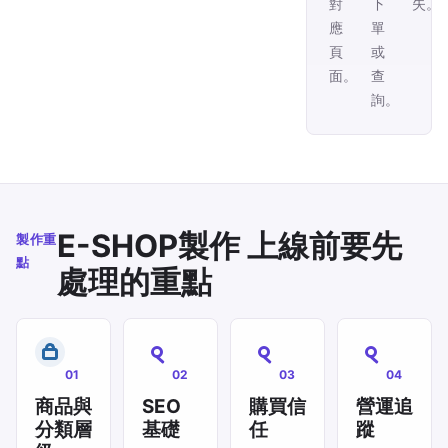
對
下
失。
應
單
頁
或
面。
查
詢。
E-SHOP製作 上線前要先
製作重
點
處理的重點
01
02
03
04
商品與
SEO
購買信
營運追
分類層
基礎
任
蹤