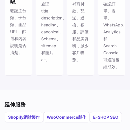
級
處理
補齊付
確認訂
確認主分
title、
款、配
單、表
類、子分
description、
送、退
單、
類、產品
heading、
換、客
WhatsApp、
URL、篩
canonical、
服、評價
Analytics
選和內容
Schema、
和品牌資
和
說明是否
sitemap
料，減少
Search
清楚。
和圖片
客戶猶
Console
alt。
豫。
可追蹤後
續成效。
延伸服務
Shopify網站製作
WooCommerce製作
E-SHOP SEO