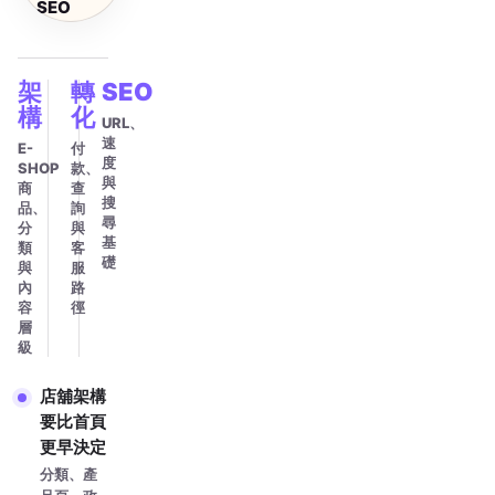
SEO
架
轉
SEO
構
化
URL、
速
E-
付
度
SHOP
款、
與
商
查
搜
品、
詢
尋
分
與
基
類
客
礎
與
服
內
路
容
徑
層
級
店舖架構
要比首頁
更早決定
分類、產