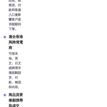
品頁、政
策頁、付
款和客服
入口會影
響客戶是
否能順利
下單。
適合香港
與跨境電
商
可按本
地、英
文、日文
或跨境市
場規劃語
言、付
款、物流
和內容。
商品頁要
兼顧搜尋
和成交