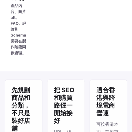
產品內
容、圖片
alt、
FAQ、評
論和
Schema
需要在製
作階段同
步處理。
先規劃
把 SEO
適合香
商品和
和購買
港與跨
分類，
路徑一
境電商
不只是
開始接
營運
裝好店
好
可按香港本
舖
地、跨境市
URL、標