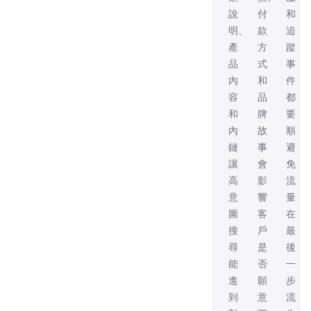
說
付
和
明、
款
追
產
方
蹤
品
式
事
內
和
件
容
品
都
和
牌
要
內
故
順，
鏈，
事，
避
讓
會
免
高
影
流
意
響
量
圖
客
在
搜
戶
最
尋
是
後
能
否
一
進
願
步
到
意
流