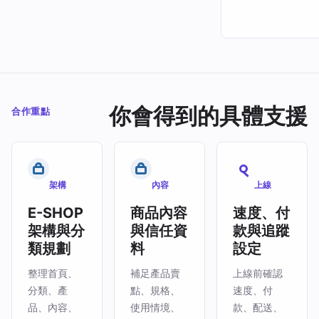
你會得到的具體支援
合作重點
架構
內容
上線
E-SHOP
商品內容
速度、付
架構與分
與信任資
款與追蹤
類規劃
料
設定
整理首頁、
補足產品賣
上線前確認
分類、產
點、規格、
速度、付
品、內容、
使用情境、
款、配送、