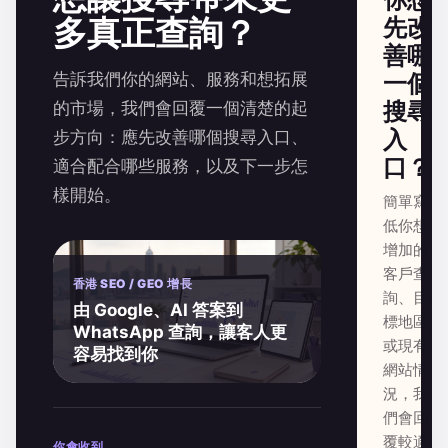
多真正查詢？
先改
善哪
告訴我們你的網站、服務和想拓展
一個
搜尋
的市場，我們會回覆一個清楚的起
入
步方向：應先改善哪個搜尋入口、
口？
適合配合哪些服務，以及下一步怎
樣開始。
簡單寫
低你想
增加的
客戶查
香港 SEO / GEO 增長
詢、目
由 Google、AI 答案到
標地區
WhatsApp 查詢，讓客人更
或現有
容易找到你
網站情
況，我
們會回
覆較適
你會收到