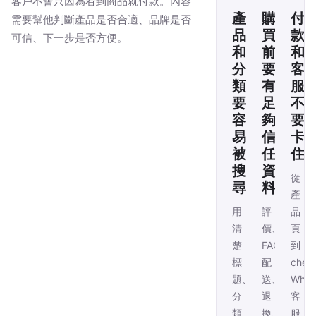
客戶不會只因為看到商品就付款。內容
產
購
付
需要幫他判斷產品是否合適、品牌是否
品
買
款
可信、下一步是否方便。
和
前
和
分
要
客
類
有
服
要
足
不
容
夠
要
易
信
卡
被
任
住
搜
資
從
尋
料
產
用
評
品
清
價、
頁
楚
FAQ、
到
標
配
chec
題、
送、
Wha
分
退
客
類
換、
服