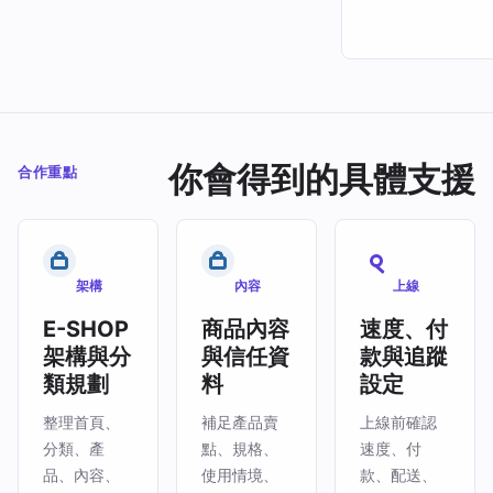
你會得到的具體支援
合作重點
架構
內容
上線
E-SHOP
商品內容
速度、付
架構與分
與信任資
款與追蹤
類規劃
料
設定
整理首頁、
補足產品賣
上線前確認
分類、產
點、規格、
速度、付
品、內容、
使用情境、
款、配送、