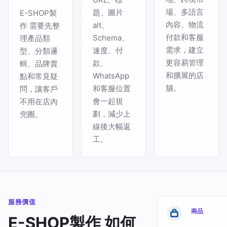
場、多語言
題、圖片
E-SHOP製
內容、物流
alt、
作 需要先整
付款和客服
Schema、
理產品類
需求，建立
速度、付
型、分類邏
更容易管理
款、
輯、品牌賣
和擴展的店
WhatsApp
點和常見疑
舖。
和客服位置
問，讓客戶
會一起規
不用在店內
劃，減少上
兜圈。
線後大幅返
工。
服務價值
商品
E-SHOP製作 如何