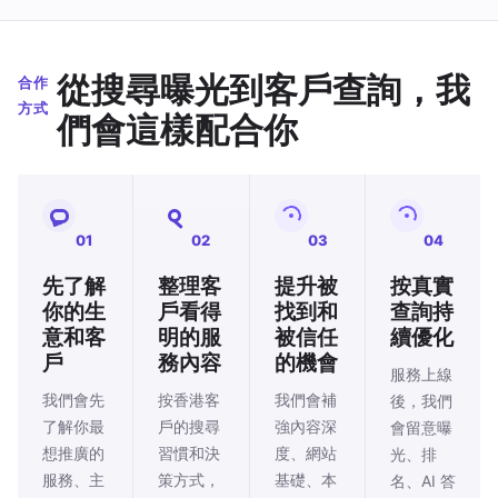
從搜尋曝光到客戶查詢，我
合作
方式
們會這樣配合你
01
02
03
04
先了解
整理客
提升被
按真實
你的生
戶看得
找到和
查詢持
意和客
明的服
被信任
續優化
戶
務內容
的機會
服務上線
我們會先
按香港客
我們會補
後，我們
了解你最
戶的搜尋
強內容深
會留意曝
想推廣的
習慣和決
度、網站
光、排
服務、主
策方式，
基礎、本
名、AI 答