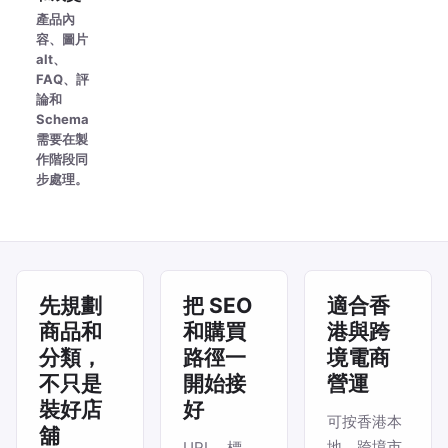
產品內
容、圖片
alt、
FAQ、評
論和
Schema
需要在製
作階段同
步處理。
先規劃
把 SEO
適合香
商品和
和購買
港與跨
分類，
路徑一
境電商
不只是
開始接
營運
裝好店
好
可按香港本
舖
地、跨境市
URL、標