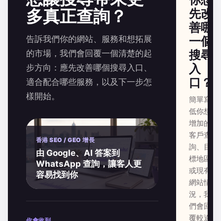
多真正查詢？
先改
善哪
告訴我們你的網站、服務和想拓展
一個
搜尋
的市場，我們會回覆一個清楚的起
入
步方向：應先改善哪個搜尋入口、
口？
適合配合哪些服務，以及下一步怎
樣開始。
簡單寫
低你想
增加的
客戶查
香港 SEO / GEO 增長
詢、目
由 Google、AI 答案到
標地區
WhatsApp 查詢，讓客人更
或現有
容易找到你
網站情
況，我
們會回
覆較適
你會收到