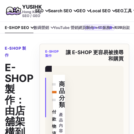
YUSIHK
SEO
Search SEO
GEO
Local SEO
SEO工具
Hong Kong
SEO / GEO
E-SHOP SEO
數碼營銷
YouTube 營銷
網頁製作
IT服務
APP上架
YUSIHK 近期參加 Google Search Central Live
Google SEO 大會
E-SHOP 製
E-SHOP
讓 E-SHOP 更容易被搜尋
作
製作
和購買
E-
訂單查詢
SHOP
商
製
品
作：
分
類
由店
付
產
舖架
款
品
內
物
構到
容
流