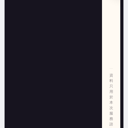
資
料
只
用
於
本
次
服
務
諮