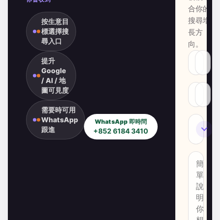
合你的
搜尋增
按生意目
標選擇搜
長方
尋入口
向。
提升
Google
/ AI / 地
圖可見度
需要時可用
WhatsApp
WhatsApp 即時問
SEO
跟進
+852 6184 3410