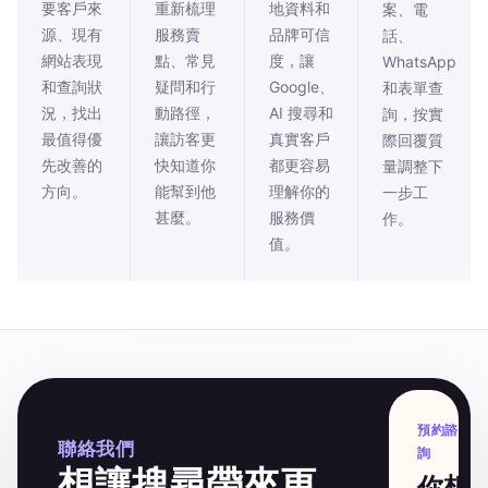
要客戶來
重新梳理
地資料和
案、電
源、現有
服務賣
品牌可信
話、
網站表現
點、常見
度，讓
WhatsApp
和查詢狀
疑問和行
Google、
和表單查
況，找出
動路徑，
AI 搜尋和
詢，按實
最值得優
讓訪客更
真實客戶
際回覆質
先改善的
快知道你
都更容易
量調整下
方向。
能幫到他
理解你的
一步工
甚麼。
服務價
作。
值。
預約諮
聯絡我們
詢
想讓搜尋帶來更
你想