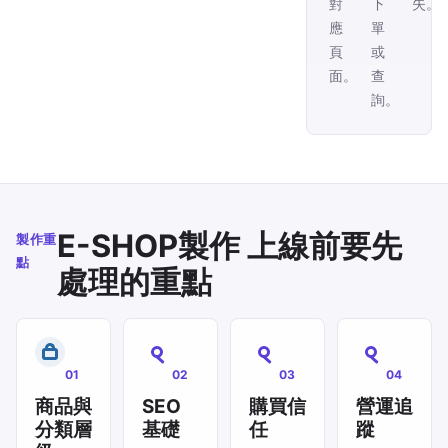
對
下
失。
應
單
頁
或
面。
查
詢。
E-SHOP製作 上線前要先
製作重
點
處理的重點
01
02
03
04
商品與
SEO
購買信
營運追
分類層
基礎
任
蹤