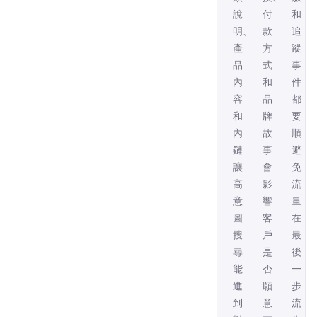
說
付
和
明、
款
追
產
方
蹤
品
式
事
內
和
件
容
品
都
和
牌
要
內
故
順，
鏈，
事，
避
讓
會
免
高
影
流
意
響
量
圖
客
在
搜
戶
最
尋
是
後
能
否
一
進
願
步
到
意
流