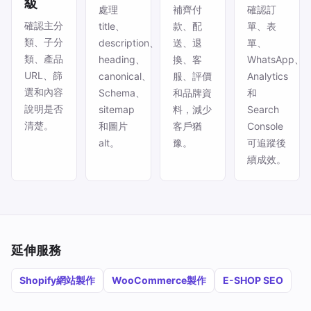
級
處理
補齊付
確認訂
確認主分
title、
款、配
單、表
類、子分
description、
送、退
單、
類、產品
heading、
換、客
WhatsApp、
URL、篩
canonical、
服、評價
Analytics
選和內容
Schema、
和品牌資
和
說明是否
sitemap
料，減少
Search
清楚。
和圖片
客戶猶
Console
alt。
豫。
可追蹤後
續成效。
延伸服務
Shopify網站製作
WooCommerce製作
E-SHOP SEO