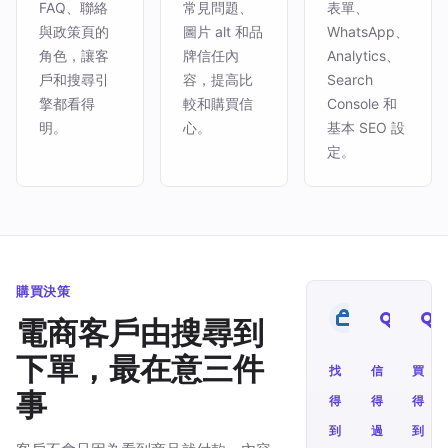
FAQ、聯絡
常見問題、
表單、
與政策頁的
圖片 alt 和品
WhatsApp、
角色，讓客
牌信任內
Analytics、
戶和搜尋引
容，提高比
Search
擎都看得
較和購買信
Console 和
明。
心。
基本 SEO 設
定。
購買決策
電商客戶由搜尋到
下單，最在意三件
找
信
買
事
得
得
得
到
過
到