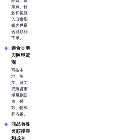
品頁、政
策頁、付
款和客服
入口會影
響客戶是
否能順利
下單。
適合香港
與跨境電
商
可按本
地、英
文、日文
或跨境市
場規劃語
言、付
款、物流
和內容。
商品頁要
兼顧搜尋
和成交