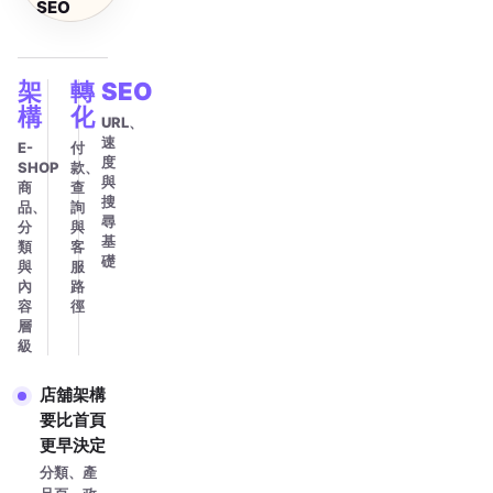
SEO
架
轉
SEO
構
化
URL、
速
E-
付
度
SHOP
款、
與
商
查
搜
品、
詢
尋
分
與
基
類
客
礎
與
服
內
路
容
徑
層
級
店舖架構
要比首頁
更早決定
分類、產