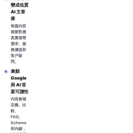
變成低質
AI 文章
庫
每篇內容
都要對應
真實搜尋
需求、服
務價值和
客戶疑
問。
兼顧
Google
與 AI 答
案可讀性
內容會補
定義、比
較、
FAQ、
Schema
和內鏈，