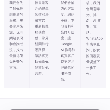
我們會先
按香港客
我們會補
後，我們
了解你最
戶的搜尋
強內容深
會留意曝
想推廣的
習慣和決
度、網站
光、排
服務、主
策方式，
基礎、本
名、AI 答
要客戶來
重新梳理
地資料和
案、電
源、現有
服務賣
品牌可信
話、
網站表現
點、常見
度，讓
WhatsApp
和查詢狀
疑問和行
Google、
和表單查
況，找出
動路徑，
AI 搜尋和
詢，按實
最值得優
讓訪客更
真實客戶
際回覆質
先改善的
快知道你
都更容易
量調整下
方向。
能幫到他
理解你的
一步工
甚麼。
服務價
作。
值。