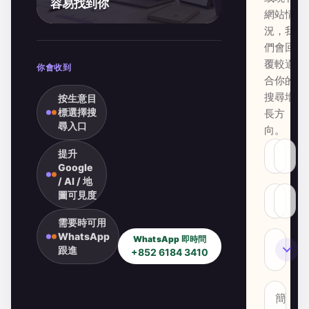
容易找到你
網站情
況，我
們會回
覆較適
你會收到
合你的
搜尋增
按生意目
標選擇搜
長方
尋入口
向。
提升
Google
/ AI / 地
圖可見度
需要時可用
WhatsApp
WhatsApp 即時問
SEO
跟進
+852 6184 3410