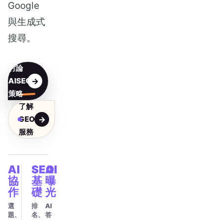
Google
與生成式
搜尋。
討論
AISEO
策略
了解
GEO
服務
AI
SEO
AI
協
基
曝
作
礎
光
選
排
AI
題、
名、
答