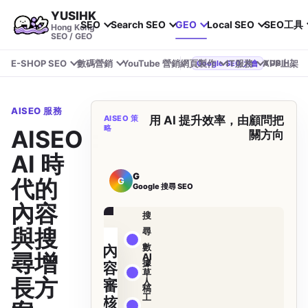
YUSIHK
SEO
Search SEO
GEO
Local SEO
SEO工具
Hong Kong
SEO / GEO
E-SHOP SEO
數碼營銷
YouTube 營銷
網頁製作
IT服務
APP上架
YUSIHK 近期參加 Google Search Central Live
Google SEO 大會
AISEO 服務
AISEO 策
用 AI 提升效率，由顧問把
略
AISEO：
關方向
AI 時
G
代的
G
Google 搜尋 SEO
Google / AI
內容
搜
與搜
尋
數
內
尋增
AI
據
容
草
長方
人
審
稿
工
核