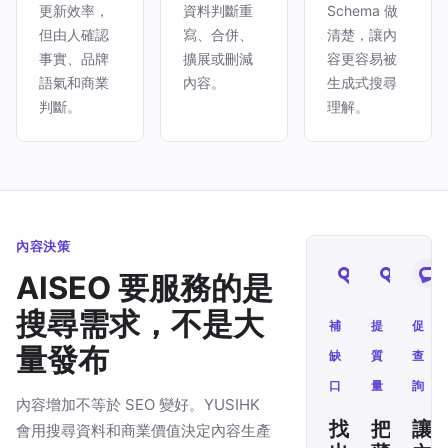
更新效率，
資料判斷重
Schema 做
但由人確認
寫、合併、
清楚，讓內
事實、品牌
擴展或刪減
容更容易被
語氣和商業
內容。
生成式搜尋
判斷。
理解。
內容決策
AISEO 要服務的是
搜尋需求，不是大
補
提
促
量發布
缺
質
查
口
量
詢
內容增加不等於 SEO 變好。YUSIHK
找
把
讓
會用搜尋資料和商業價值決定內容生產