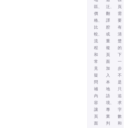
區、
泛、
頁
價
翻
需
格、
譯
要
比
腔
有
較、
或
清
流
重
楚
程
複
的
和
頁
下
常
面，
一
見
加
步，
疑
入
不
問
本
是
補
地
只
內
語
追
容，
境、
求
讓
專
字
頁
業
數
面
判
和