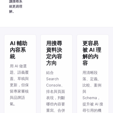
讓搜尋系
統更易理
解。
AI 輔助
用搜尋
更容易
內容系
資料決
被 AI 理
統
定內容
解的內
方向
容
用 AI 做選
題、語義覆
結合
用清晰段
蓋、草稿與
Search
落、定義、
更新，但保
Console、
比較、案例
留專家審核
排名與頁面
與
與品牌語
表現，判斷
Schema，
氣。
哪些內容要
提升被 AI 搜
重寫、合併
尋引用的機