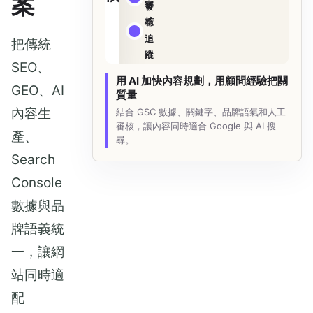
案
審
發
核
布
追
把傳統
蹤
SEO、
用 AI 加快內容規劃，用顧問經驗把關
GEO、AI
質量
內容生
結合 GSC 數據、關鍵字、品牌語氣和人工
審核，讓內容同時適合 Google 與 AI 搜
產、
尋。
Search
Console
數據與品
牌語義統
一，讓網
站同時適
配