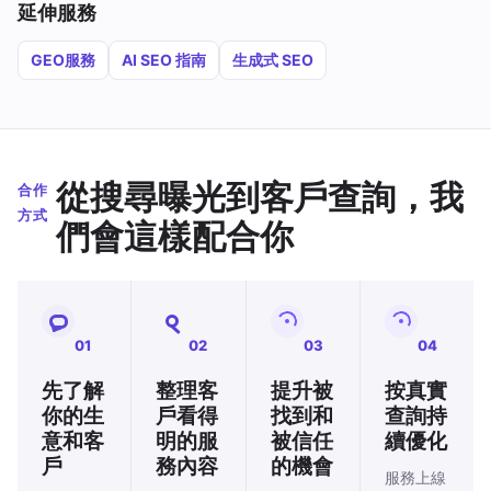
延伸服務
GEO服務
AI SEO 指南
生成式 SEO
從搜尋曝光到客戶查詢，我
合作
方式
們會這樣配合你
01
02
03
04
先了解
整理客
提升被
按真實
你的生
戶看得
找到和
查詢持
意和客
明的服
被信任
續優化
戶
務內容
的機會
服務上線