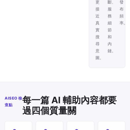
更
斷、
發
接
服
布
近
務
頻
真
細
率。
實
節
搜
和
尋
內
意
鏈。
圖。
每一篇 AI 輔助內容都要
AISEO 檢
查點
過四個質量關