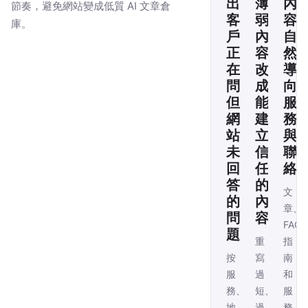
出
薄
內
節奏，避免網站變成低質 AI 文章倉
客
弱
容
庫。
戶
內
自
正
容
然
在
改
導
問
成
向
但
能
服
網
建
務
站
立
與
未
信
聯
回
任
絡
答
的
文
的
內
章、
問
容
FAQ
題
重
指
按
寫
南
服
過
和
務、
短、
服
地
過
務