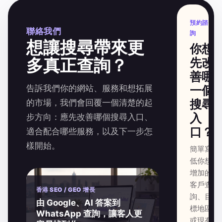
預約諮
聯絡我們
詢
想讓搜尋帶來更
你想
多真正查詢？
先改
善哪
告訴我們你的網站、服務和想拓展
一個
搜尋
的市場，我們會回覆一個清楚的起
入
步方向：應先改善哪個搜尋入口、
口？
適合配合哪些服務，以及下一步怎
樣開始。
簡單寫
低你想
增加的
客戶查
香港 SEO / GEO 增長
詢、目
由 Google、AI 答案到
標地區
WhatsApp 查詢，讓客人更
或現有