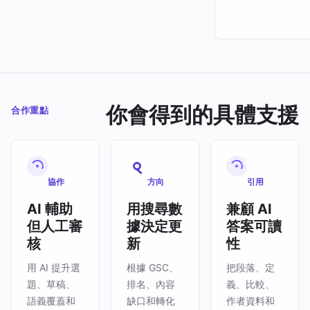
你會得到的具體支援
合作重點
協作
方向
引用
AI 輔助
用搜尋數
兼顧 AI
但人工審
據決定更
答案可讀
核
新
性
用 AI 提升選
根據 GSC、
把段落、定
題、草稿、
排名、內容
義、比較、
語義覆蓋和
缺口和轉化
作者資料和