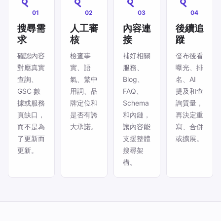
01
02
03
04
搜尋需
人工審
內容連
後續追
求
核
接
蹤
確認內容
檢查事
補好相關
發布後看
對應真實
實、語
服務、
曝光、排
查詢、
氣、繁中
Blog、
名、AI
GSC 數
用詞、品
FAQ、
提及和查
據或服務
牌定位和
Schema
詢質量，
頁缺口，
是否有誇
和內鏈，
再決定重
而不是為
大承諾。
讓內容能
寫、合併
了更新而
支援整體
或擴展。
更新。
搜尋架
構。