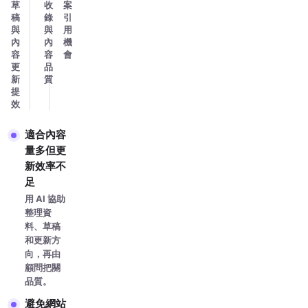
草
收
案
稿
錄
引
與
與
用
內
內
機
容
容
會
更
品
新
質
提
效
適合內容
量多但更
新效率不
足
用 AI 協助
整理資
料、草稿
和更新方
向，再由
顧問把關
品質。
避免網站