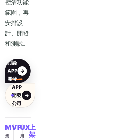
控清功能
範圍，再
安排設
計、開發
和測試。
討論
APP
開發
APP
開發
公司
MVP
UX
上
架
第
用