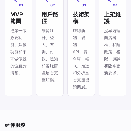
01
02
03
04
MVP
用戶路
技術架
上架維
範圍
徑
構
護
把第一版
確認註
確認前
提早處理
必要功
冊、登
端、後
商店審
能、延後
入、查
端、
核、私隱
功能和不
詢、付
API、資
政策、權
可做假設
款、通知
料庫、權
限、測試
的位置分
和客服情
限、推送
和版本更
清楚。
境是否完
和分析是
新要求。
整順暢。
否支援後
續擴展。
延伸服務