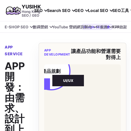
YUSIHK
SEO
Search SEO
GEO
Local SEO
SEO工具
Hong Kong
SEO / GEO
E-SHOP SEO
數碼營銷
YouTube 營銷
網頁製作
IT服務
APP上架
YUSIHK 近期參加 Google Search Central Live
Google SEO 大會
APP
APP
讓產品功能和營運需要
SERVICE
DEVELOPMENT
對得上
測試
APP
產品規劃
開
UI/UX
發：
資料串接
由需
求、
設計
到上