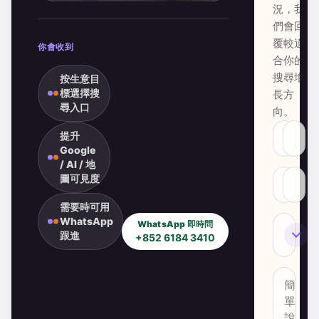
況，我
們會回
覆較適
你會收到
合你的
搜尋增
按生意目
標選擇搜
長方
尋入口
向。
提升
Google
/ AI / 地
圖可見度
需要時可用
WhatsApp
WhatsApp 即時問
SEO
跟進
+852 6184 3410