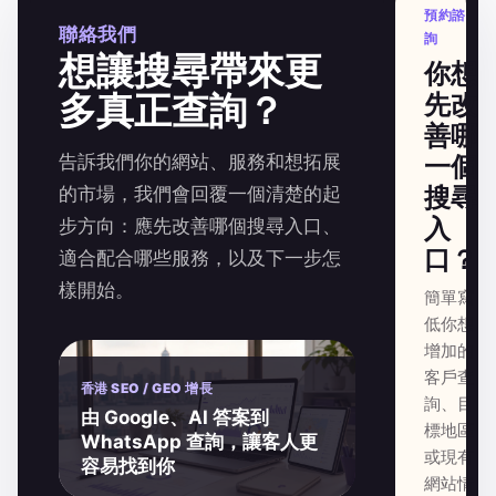
預約諮
聯絡我們
詢
想讓搜尋帶來更
你想
多真正查詢？
先改
善哪
告訴我們你的網站、服務和想拓展
一個
搜尋
的市場，我們會回覆一個清楚的起
入
步方向：應先改善哪個搜尋入口、
口？
適合配合哪些服務，以及下一步怎
樣開始。
簡單寫
低你想
增加的
客戶查
香港 SEO / GEO 增長
詢、目
由 Google、AI 答案到
標地區
WhatsApp 查詢，讓客人更
或現有
容易找到你
網站情