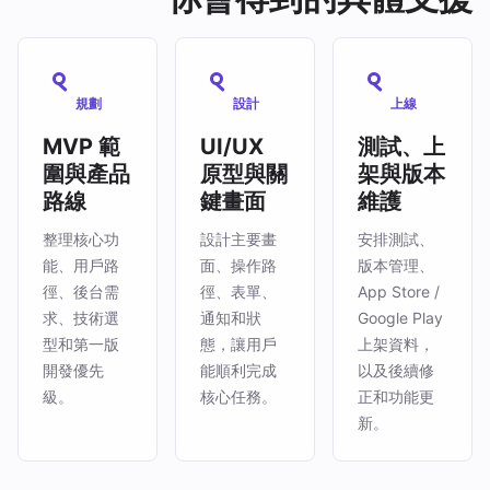
規劃
設計
上線
MVP 範
UI/UX
測試、上
圍與產品
原型與關
架與版本
路線
鍵畫面
維護
整理核心功
設計主要畫
安排測試、
能、用戶路
面、操作路
版本管理、
徑、後台需
徑、表單、
App Store /
求、技術選
通知和狀
Google Play
型和第一版
態，讓用戶
上架資料，
開發優先
能順利完成
以及後續修
級。
核心任務。
正和功能更
新。