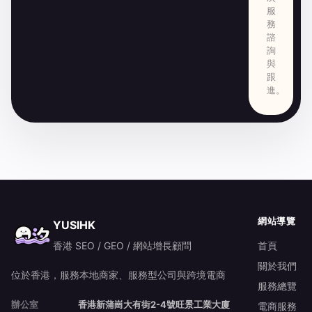
服
務
諮
詢
與
跟
進。
網站導覽
YUSIHK
香港 SEO / GEO / 網站增長顧問
首頁
關於我們
位於香港，服務本地商家、服務型公司與跨境電商
服務總覽
辦公室
香港新蒲崗大有街2-4號旺景工業大廈
電商服務