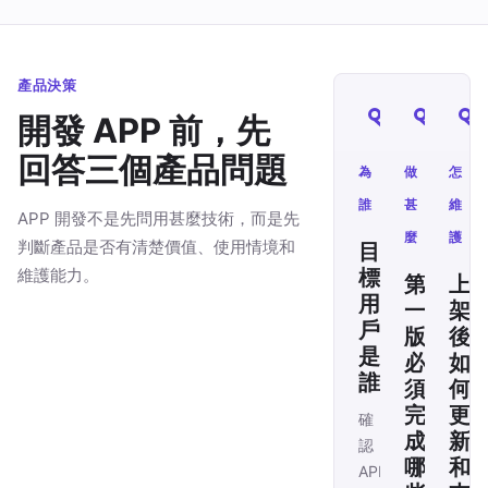
產品決策
開發 APP 前，先
回答三個產品問題
為
做
怎
誰
甚
維
APP 開發不是先問用甚麼技術，而是先
麼
護
判斷產品是否有清楚價值、使用情境和
目
維護能力。
標
第
上
用
一
架
戶
版
後
是
必
如
誰
須
何
完
更
確
成
新
認
哪
和
APP