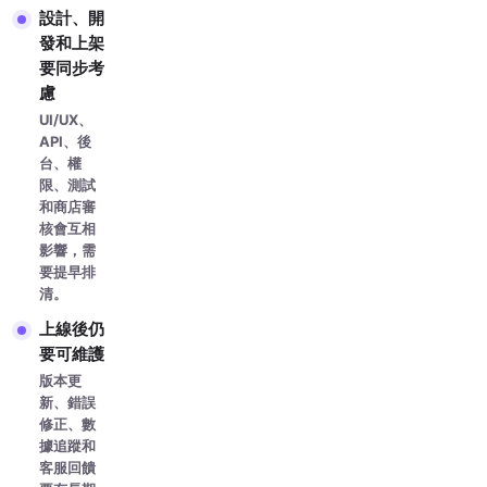
設計、開
發和上架
要同步考
慮
UI/UX、
API、後
台、權
限、測試
和商店審
核會互相
影響，需
要提早排
清。
上線後仍
要可維護
版本更
新、錯誤
修正、數
據追蹤和
客服回饋