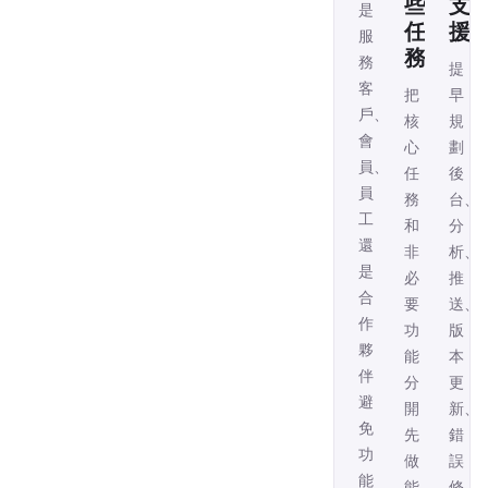
些
支
是
任
援
服
務
務
提
客
把
早
戶、
核
規
會
心
劃
員、
任
後
員
務
台、
工
和
分
還
非
析、
是
必
推
合
要
送、
作
功
版
夥
能
本
伴，
分
更
避
開，
新、
免
先
錯
功
做
誤
能
能
修