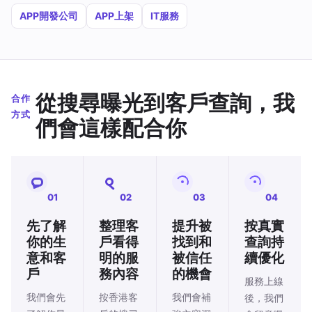
APP開發公司
APP上架
IT服務
從搜尋曝光到客戶查詢，我
合作
方式
們會這樣配合你
01
02
03
04
先了解
整理客
提升被
按真實
你的生
戶看得
找到和
查詢持
意和客
明的服
被信任
續優化
戶
務內容
的機會
服務上線
我們會先
按香港客
我們會補
後，我們