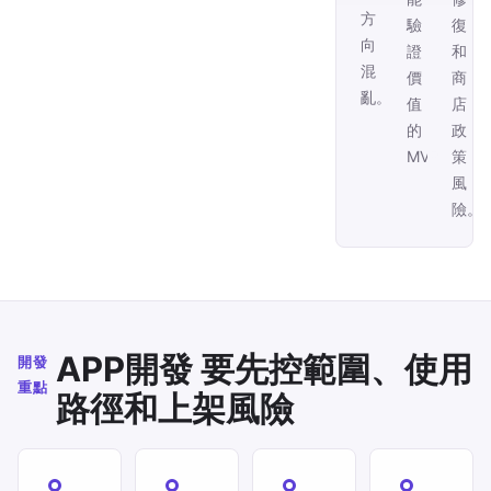
方
驗
復
向
證
和
混
價
商
亂。
值
店
的
政
MVP。
策
風
險。
APP開發 要先控範圍、使用
開發
重點
路徑和上架風險