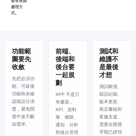
要有長期
處理方
式。
功能範
前端、
測試和
圍要先
後端和
維護不
收斂
後台要
是最後
一起規
才想
先把必須功
劃
能、可延後
測試帳號、
功能和未確
錯誤紀錄、
APP 不是只
認假設分清
版本更新、
有畫面，
楚，避免開
商店審核和
API、資料
發中途不斷
客服支援，
庫、權限、
加需求。
需要在開發
通知、分析
早期已經預
和後台管理