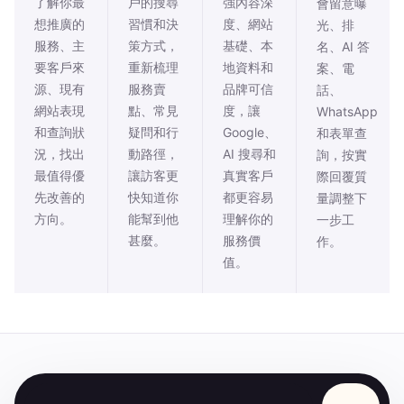
了解你最
戶的搜尋
強內容深
會留意曝
想推廣的
習慣和決
度、網站
光、排
服務、主
策方式，
基礎、本
名、AI 答
要客戶來
重新梳理
地資料和
案、電
源、現有
服務賣
品牌可信
話、
網站表現
點、常見
度，讓
WhatsApp
和查詢狀
疑問和行
Google、
和表單查
況，找出
動路徑，
AI 搜尋和
詢，按實
最值得優
讓訪客更
真實客戶
際回覆質
先改善的
快知道你
都更容易
量調整下
方向。
能幫到他
理解你的
一步工
甚麼。
服務價
作。
值。