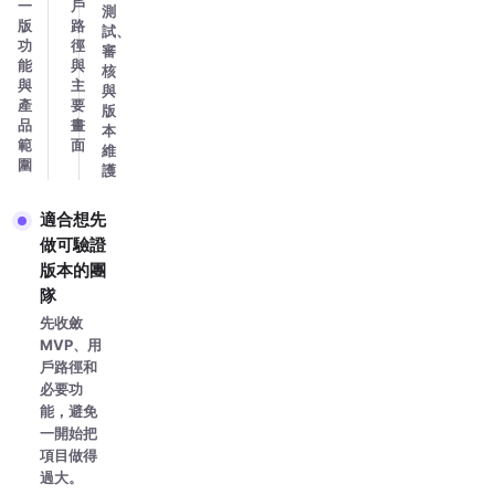
一
戶
測
版
路
試、
功
徑
審
能
與
核
與
主
與
產
要
版
品
畫
本
範
面
維
圍
護
適合想先
做可驗證
版本的團
隊
先收斂
MVP、用
戶路徑和
必要功
能，避免
一開始把
項目做得
過大。