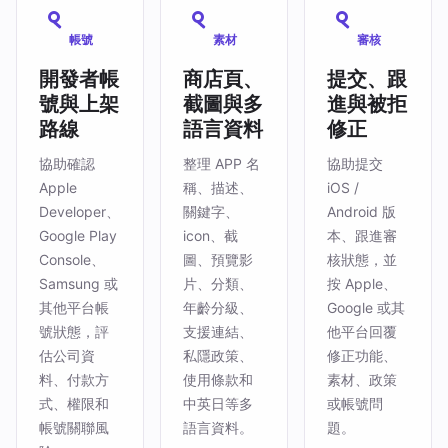
帳號
素材
審核
開發者帳
商店頁、
提交、跟
號與上架
截圖與多
進與被拒
路線
語言資料
修正
協助確認
整理 APP 名
協助提交
Apple
稱、描述、
iOS /
Developer、
關鍵字、
Android 版
Google Play
icon、截
本、跟進審
Console、
圖、預覽影
核狀態，並
Samsung 或
片、分類、
按 Apple、
其他平台帳
年齡分級、
Google 或其
號狀態，評
支援連結、
他平台回覆
估公司資
私隱政策、
修正功能、
料、付款方
使用條款和
素材、政策
式、權限和
中英日等多
或帳號問
帳號關聯風
語言資料。
題。