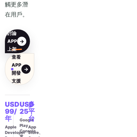
觸更多潛
在用戶。
討論
APP
上架
查看
APP
開發
支援
USD
USD
多
99/
25
平
年
台
Google
Play
Apple
App
Console
Developer
Store、
常