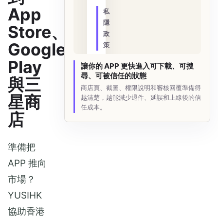
App
私
隱
Store、
政
Google
策
Play
平
讓你的 APP 更快進入可下載、可搜
台
尋、可被信任的狀態
與三
審
商店頁、截圖、權限說明和審核回覆準備得
星商
核
越清楚，越能減少退件、延誤和上線後的信
任成本。
店
準備把
APP 推向
市場？
YUSIHK
協助香港