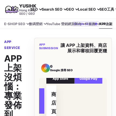
YUSIHK
SEO
Search SEO
GEO
Local SEO
SEO工具
Hong Kong
SEO / GEO
E-SHOP SEO
數碼營銷
YouTube 營銷
網頁製作
IT服務
APP上架
YUSIHK 近期參加 Google Search Central Live
Google SEO 大會
APP
APP
讓 APP 上架資料、商店
SERVICE
SUBMISSION
展示和審核回覆更穩
APP
上架
G
G
Google 搜尋 SEO
沒煩
App Store
Google Play
惱：
專業
商
下載轉化
發佈
店
頁
到