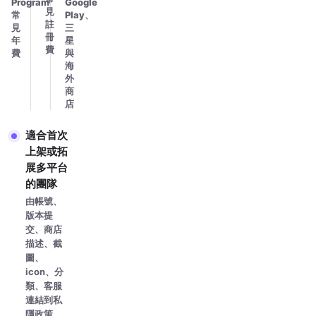
Program
Google
見
常
Play、
註
見
三
冊
年
星
費
費
與
海
外
商
店
適合首次
上架或拓
展多平台
的團隊
由帳號、
版本提
交、商店
描述、截
圖、
icon、分
類、客服
連結到私
隱政策，