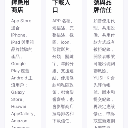
擇應用
下載入
號與品
商店
口
牌信任
App Store
APP 名稱、
如曾使用代
適合
短描述、完
理、共用設
iPhone、
整描述、截
備、共用付
iPad 與重視
圖、icon、
款方式或有
品牌體驗的
預覽影片、
被拒紀錄，
產品；
分類、關鍵
開發者帳號
Google
字、年齡分
可能出現關
Play 覆蓋
級、支援連
聯風險。
Android 主
結、使用條
YUSIHK 會
流用戶；
款和私隱政
先評估帳
Galaxy
策，都會影
號、版本和
Store、
響審核，也
提交紀錄，
Huawei
會影響商店
再決定應該
AppGallery、
搜尋排名和
修正、申訴
Amazon
下載信任。
或重新規劃
Appstore
上架路徑。