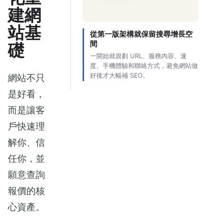
建網
站基
從第一版架構就保留搜尋增長空
間
礎
一開始就規劃 URL、服務內容、速
度、手機體驗和聯絡方式，避免網站做
好後才大幅補 SEO。
網站不只
是好看，
而是讓客
戶快速理
解你、信
任你，並
願意查詢
報價的核
心資產。