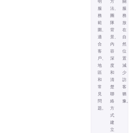
明
方
關
服
法、
服
務
團
務
範
隊
放
圍、
背
在
適
景、
自
合
內
然
客
容
位
戶、
深
置，
地
度
減
區
和
少
和
清
訪
常
楚
客
見
聯
猶
問
絡
豫。
題。
方
式
建
立