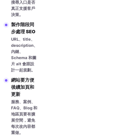
搜尋入口是否
真正支援客戶
決策。
製作階段同
步處理 SEO
URL、title、
description、
內鏈、
Schema 和圖
片 alt 會跟設
計一起規劃。
網站要方便
後續加頁和
更新
服務、案例、
FAQ、Blog 和
地區頁要有擴
展空間，避免
每次改內容都
重做。