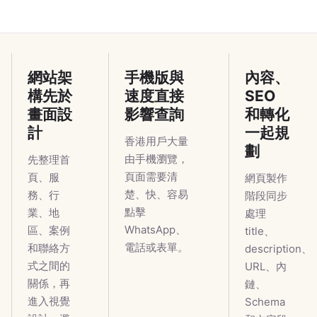
網站架
手機版與
內容、
構先於
速度直接
SEO
畫面設
影響查詢
和轉化
計
一起規
香港用戶大量
劃
由手機瀏覽，
先整理首
頁面需要清
頁、服
網頁製作
楚、快、容易
務、行
階段同步
點擊
業、地
處理
WhatsApp、
區、案例
title、
電話或表單。
和聯絡方
description、
式之間的
URL、內
關係，再
鏈、
進入視覺
Schema