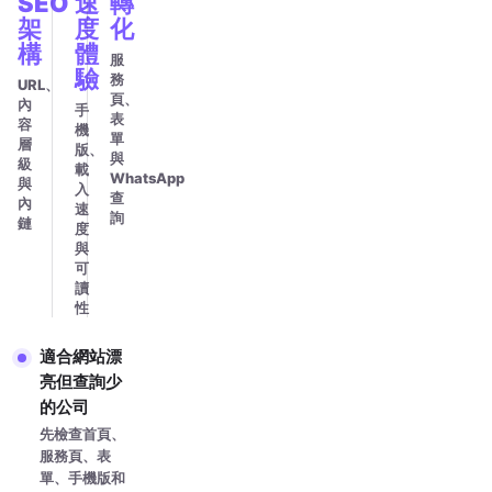
SEO
速
轉
架
度
化
構
體
服
驗
務
URL、
頁、
內
手
表
容
機
單
層
版、
與
級
載
WhatsApp
與
入
查
內
速
詢
鏈
度
與
可
讀
性
適合網站漂
亮但查詢少
的公司
先檢查首頁、
服務頁、表
單、手機版和