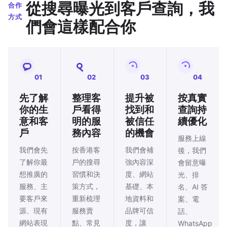
從搜尋曝光到客戶查詢，我
合作
方式
們會這樣配合你
01
02
03
04
先了解
整理客
提升被
按真實
你的生
戶看得
找到和
查詢持
意和客
明的服
被信任
續優化
戶
務內容
的機會
服務上線
我們會先
按香港客
我們會補
後，我們
了解你最
戶的搜尋
強內容深
會留意曝
想推廣的
習慣和決
度、網站
光、排
服務、主
策方式，
基礎、本
名、AI 答
要客戶來
重新梳理
地資料和
案、電
源、現有
服務賣
品牌可信
話、
網站表現
點、常見
度，讓
WhatsApp