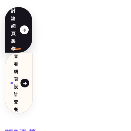
討
論
網
頁
製
作
查
看
網
頁
設
計
套
餐