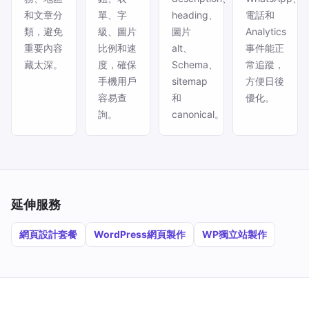
和文章分
單、字
heading、
電話和
類，避免
級、圖片
圖片
Analytics
重要內容
比例和速
alt、
事件能正
藏太深。
度，確保
Schema、
常追蹤，
手機用戶
sitemap
方便日後
容易查
和
優化。
詢。
canonical。
延伸服務
網頁設計套餐
WordPress網頁製作
WP獨立站製作