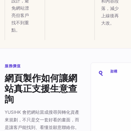
設計，避
和內容段
免網站漂
落，減少
亮但客戶
上線後再
找不到重
大改。
點。
服務價值
架構
網頁製作如何讓網
站真正支援生意查
詢
YUSIHK 會把網站當成搜尋與轉化資產
來規劃，不只是交一套好看的畫面，而
是讓客戶能找到、看懂並願意聯絡你。