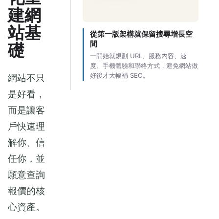
建網
站基
從第一版架構就保留搜尋增長空
間
礎
一開始就規劃 URL、服務內容、速
度、手機體驗和聯絡方式，避免網站做
好後才大幅補 SEO。
網站不只
是好看，
而是讓客
戶快速理
解你、信
任你，並
願意查詢
報價的核
心資產。