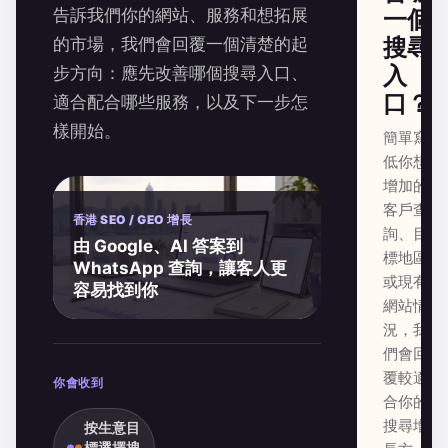
告訴我們你的網站、服務和想拓展
一個
搜尋
的市場，我們會回覆一個清楚的起
入
步方向：應先改善哪個搜尋入口、
口？
適合配合哪些服務，以及下一步怎
樣開始。
簡單寫
低你想
增加的
客戶查
香港 SEO / GEO 增長
詢、目
由 Google、AI 答案到
標地區
WhatsApp 查詢，讓客人更
或現有
容易找到你
網站情
況，我
們會回
覆較適
你會收到
合你的
搜尋增
按生意目
標選擇搜