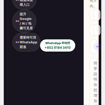
長方
尋入口
向。
提升
Google
/ AI / 地
圖可見度
需要時可用
WhatsApp
WhatsApp 即時問
SEO
跟進
+852 6184 3410