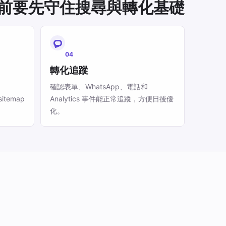
前要先守住搜尋與轉化基礎
04
轉化追蹤
確認表單、WhatsApp、電話和
itemap
Analytics 事件能正常追蹤，方便日後優
化。