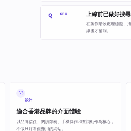
上線前已做好搜尋
SEO
在製作階段處理標題、描述、
線後才補洞。
設計
適合香港品牌的介面體驗
以品牌信任、閱讀節奏、手機操作和查詢動作為核心，
不做只好看但難用的網站。