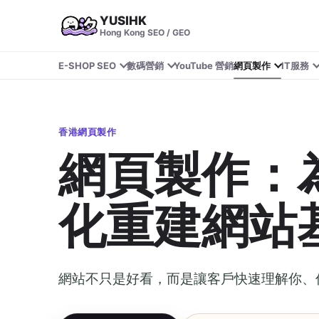
YUSIHK
Hong Kong SEO / GEO
E-SHOP SEO
數碼營銷
YouTube 營銷
網頁製作
IT服務
香港網頁製作
網頁製作：為
化重建網站
網站不只是好看，而是讓客戶快速理解你、