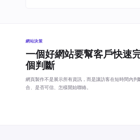
網站決策
一個好網站要幫客戶快速
個判斷
網頁製作不是展示所有資訊，而是讓訪客在短時間內判
合、是否可信、怎樣開始聯絡。