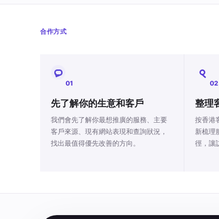
合作方式
01
02
先了解你的生意和客戶
整理
我們會先了解你最想推廣的服務、主要
按香港
客戶來源、現有網站表現和查詢狀況，
新梳理
找出最值得優先改善的方向。
徑，讓