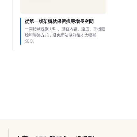
從第一版架構就保留搜尋增長空間
一開始就規劃 URL、服務內容、速度、手機體
驗和聯絡方式，避免網站做好後才大幅補
SEO。