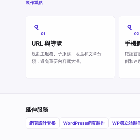
製作重點
01
02
URL 與導覽
手機
規劃主服務、子服務、地區和文章分
確認首
類，避免重要內容藏太深。
例和速
延伸服務
網頁設計套餐
WordPress網頁製作
WP獨立站製