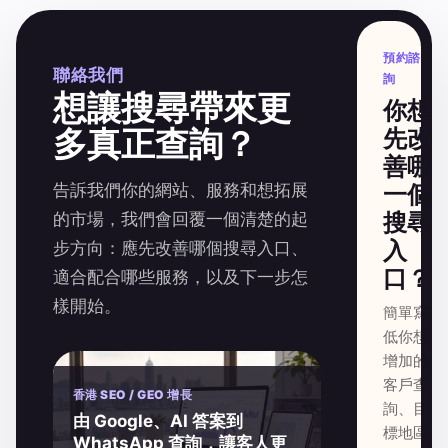
預約諮
聯絡我們
詢
想讓搜尋帶來更
你想
多真正查詢？
先改
善哪
告訴我們你的網站、服務和想拓展
一個
搜尋
的市場，我們會回覆一個清楚的起
入
步方向：應先改善哪個搜尋入口、
口？
適合配合哪些服務，以及下一步怎
樣開始。
簡單寫
低你想
增加的
客戶查
香港 SEO / GEO 增長
詢、目
由 Google、AI 答案到
標地區
WhatsApp 查詢，讓客人更