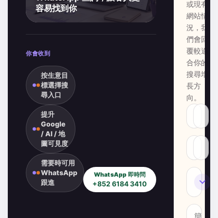
或現有
容易找到你
網站情
況，我
們會回
覆較適
你會收到
合你的
搜尋增
按生意目
標選擇搜
長方
尋入口
向。
提升
Google
/ AI / 地
圖可見度
需要時可用
WhatsApp
WhatsApp 即時問
SEO
跟進
+852 6184 3410