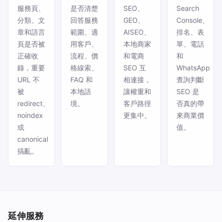
服務頁、
是否清楚
SEO、
Search
分類、文
回答服務
GEO、
Console、
章和語言
範圍、適
AISEO、
排名、表
頁是否被
用客戶、
本地商家
單、電話
正確收
流程、價
和電商
和
錄，重要
格線索、
SEO 互
WhatsApp
URL 不
FAQ 和
相連接，
查詢判斷
被
本地語
讓權重和
SEO 是
redirect、
境。
客戶路徑
否真的帶
noindex
更集中。
來商業價
或
值。
canonical
搞亂。
延伸服務