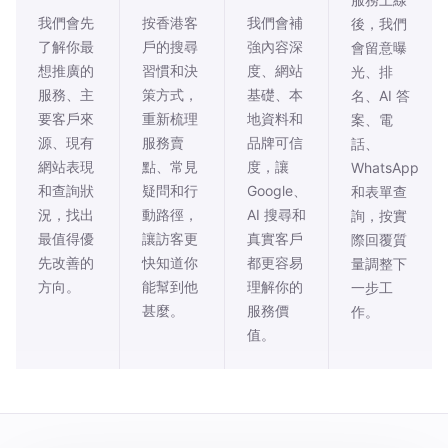
我們會先
按香港客
我們會補
後，我們
了解你最
戶的搜尋
強內容深
會留意曝
想推廣的
習慣和決
度、網站
光、排
服務、主
策方式，
基礎、本
名、AI 答
要客戶來
重新梳理
地資料和
案、電
源、現有
服務賣
品牌可信
話、
網站表現
點、常見
度，讓
WhatsApp
和查詢狀
疑問和行
Google、
和表單查
況，找出
動路徑，
AI 搜尋和
詢，按實
最值得優
讓訪客更
真實客戶
際回覆質
先改善的
快知道你
都更容易
量調整下
方向。
能幫到他
理解你的
一步工
甚麼。
服務價
作。
值。