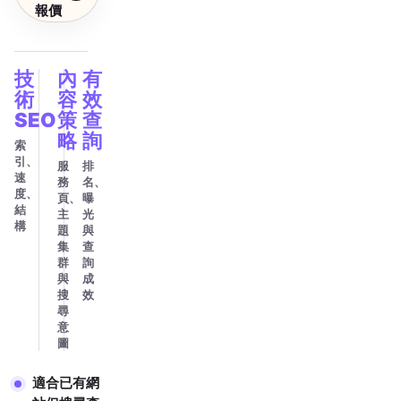
報價
技
內
有
術
容
效
SEO
策
查
略
詢
索
引、
服
排
速
務
名、
度、
頁、
曝
結
主
光
構
題
與
集
查
群
詢
與
成
搜
效
尋
意
圖
適合已有網