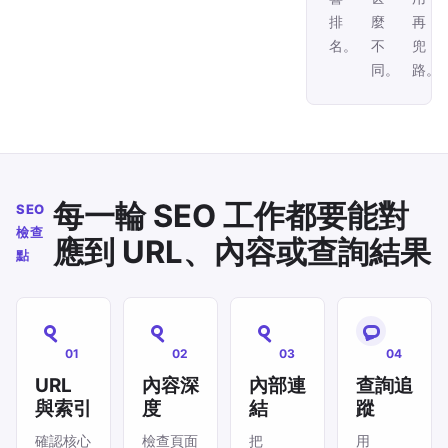
排
麼
再
名。
不
兜
同。
路。
每一輪 SEO 工作都要能對
SEO
檢查
應到 URL、內容或查詢結果
點
01
02
03
04
URL
內容深
內部連
查詢追
與索引
度
結
蹤
確認核心
檢查頁面
把
用