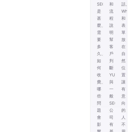
SEO
和
話、
是
流
What
甚
程
和
麼、
說
表
需
明，
單
要
幫
放
多
客
在
久、
戶
自
如
判
然
何
斷
位
收
YUSIHK
置，
費、
與
讓
哪
一
有
些
般
意
問
SEO
向
題
公
的
會
司
人
影
有
不
響
甚
用