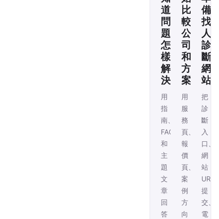
道
比
備
問
較
找
題
公
人
怎
司
診
樣
和
斷
解
方
網
決
案
站
用
用
把
指
服
診
南、
務
斷
FAQ
頁、
入
和
報
口、
主
價
網
題
頁、
站
文
案
URL
章
例
提
回
方
交、
答
向
電