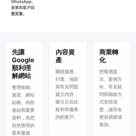
WhatsApp、
表單和客戶回
覆質量。
先讓
內容資
商業轉
Google
產
化
順利理
圍繞服務、
把報價提
解網站
行業、地區
示、案例方
與常見問題
向、常見疑
整理收錄、
建立內容，
問和聯絡方
速度、網站
吸引正在比
式安排清
結構、內部
較和準備查
楚，讓排名
連結和重要
詢的客戶。
更容易變成
資料，先把
查詢。
自然搜尋的
基本盤做