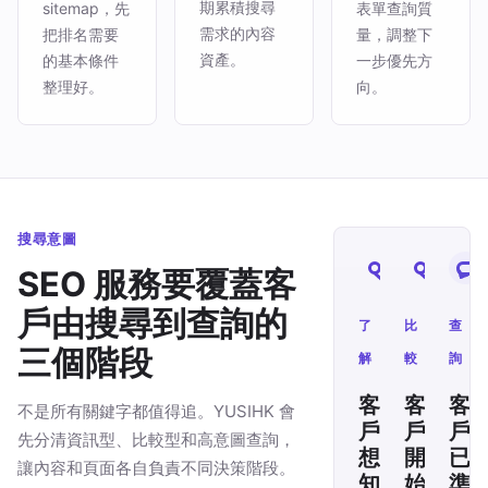
期累積搜尋
sitemap，先
表單查詢質
需求的內容
把排名需要
量，調整下
資產。
的基本條件
一步優先方
整理好。
向。
搜尋意圖
SEO 服務要覆蓋客
戶由搜尋到查詢的
了
比
查
三個階段
解
較
詢
客
客
客
不是所有關鍵字都值得追。YUSIHK 會
戶
戶
戶
先分清資訊型、比較型和高意圖查詢，
想
開
已
讓內容和頁面各自負責不同決策階段。
知
始
準