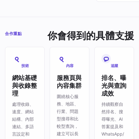
你會得到的具體支援
合作重點
技術
內容
追蹤
網站基礎
服務頁與
排名、曝
與收錄整
內容集群
光與查詢
理
成效
圍繞核心服
務、地區、
處理收錄、
持續觀察自
行業、問題
速度、網站
然排名、搜
型搜尋和比
結構、內部
尋曝光、AI
較型查詢，
連結、多語
答案提及和
建立可以長
言設定和
WhatsApp/