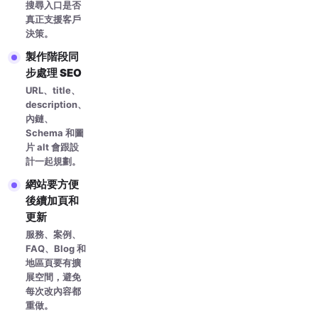
搜尋入口是否
真正支援客戶
決策。
製作階段同
步處理 SEO
URL、title、
description、
內鏈、
Schema 和圖
片 alt 會跟設
計一起規劃。
網站要方便
後續加頁和
更新
服務、案例、
FAQ、Blog 和
地區頁要有擴
展空間，避免
每次改內容都
重做。