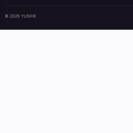
© 2026 YUSIHK