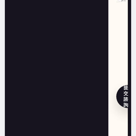
提
交
諮
詢