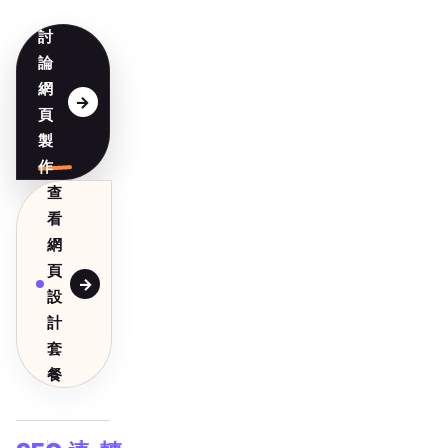
討
論
網
頁
製
作
查
看
網
頁
設
計
套
餐