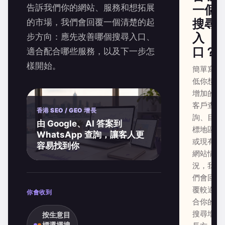
告訴我們你的網站、服務和想拓展
一個
搜尋
的市場，我們會回覆一個清楚的起
入
步方向：應先改善哪個搜尋入口、
口？
適合配合哪些服務，以及下一步怎
樣開始。
簡單寫
低你想
增加的
客戶查
香港 SEO / GEO 增長
詢、目
由 Google、AI 答案到
標地區
WhatsApp 查詢，讓客人更
或現有
容易找到你
網站情
況，我
們會回
覆較適
你會收到
合你的
搜尋增
按生意目
標選擇搜