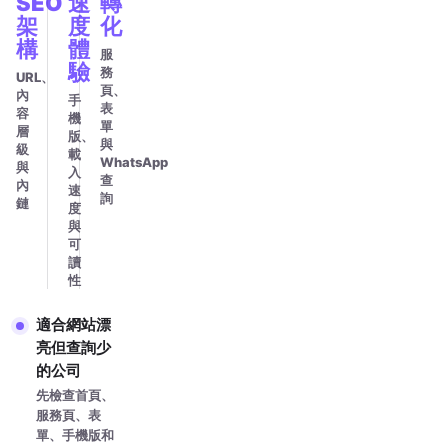
SEO
速
轉
架
度
化
構
體
服
驗
務
URL、
頁、
內
手
表
容
機
單
層
版、
與
級
載
WhatsApp
與
入
查
內
速
詢
鏈
度
與
可
讀
性
適合網站漂
亮但查詢少
的公司
先檢查首頁、
服務頁、表
單、手機版和