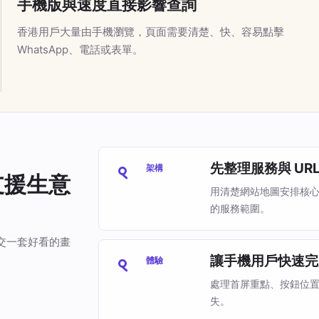
手機版與速度直接影響查詢
香港用戶大量由手機瀏覽，頁面需要清楚、快、容易點擊
WhatsApp、電話或表單。
先整理服務與 URL
架構
支援生意
用清楚網站地圖安排核心
的服務範圍。
是交一套好看的畫
讓手機用戶快速完
體驗
處理首屏重點、按鈕位置
失。