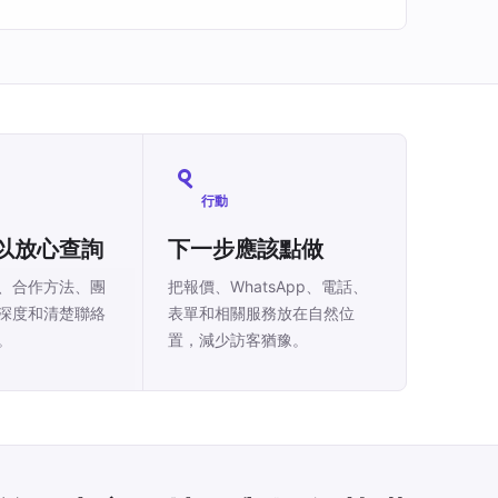
行動
以放心查詢
下一步應該點做
、合作方法、團
把報價、WhatsApp、電話、
深度和清楚聯絡
表單和相關服務放在自然位
。
置，減少訪客猶豫。