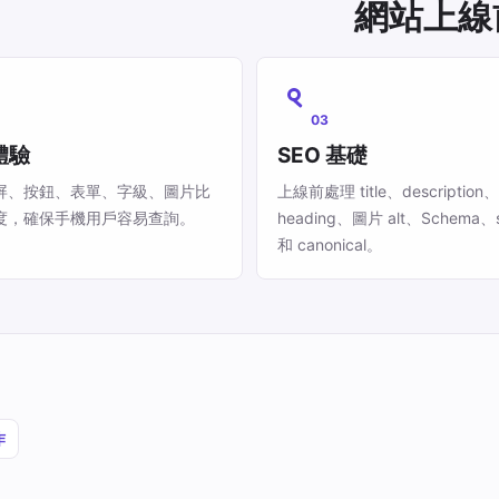
網站上線
03
體驗
SEO 基礎
屏、按鈕、表單、字級、圖片比
上線前處理 title、description、
度，確保手機用戶容易查詢。
heading、圖片 alt、Schema、s
和 canonical。
作