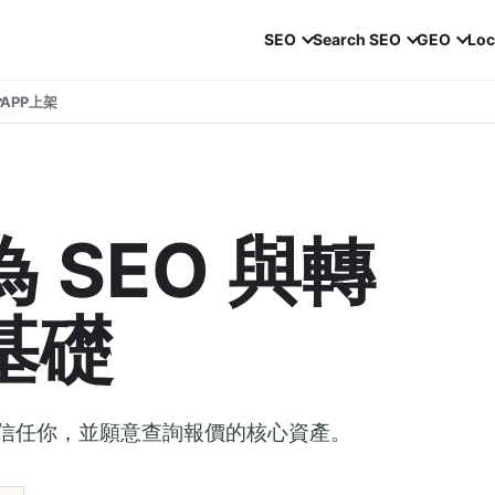
SEO
Search SEO
GEO
Loc
APP上架
 SEO 與轉
基礎
信任你，並願意查詢報價的核心資產。