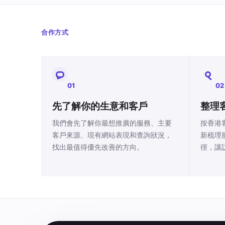
合作方式
01
02
先了解你的生意和客戶
整理
我們會先了解你最想推廣的服務、主要
按香港
客戶來源、現有網站表現和查詢狀況，
新梳理
找出最值得優先改善的方向。
徑，讓