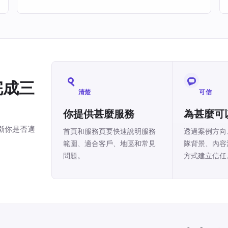
完成三
清楚
可信
你提供甚麼服務
為甚麼可
斷你是否適
首頁和服務頁要快速說明服務
透過案例方向
範圍、適合客戶、地區和常見
隊背景、內容
問題。
方式建立信任