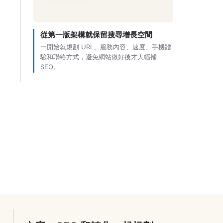
從第一版架構就保留搜尋增長空間
一開始就規劃 URL、服務內容、速度、手機體
驗和聯絡方式，避免網站做好後才大幅補
SEO。