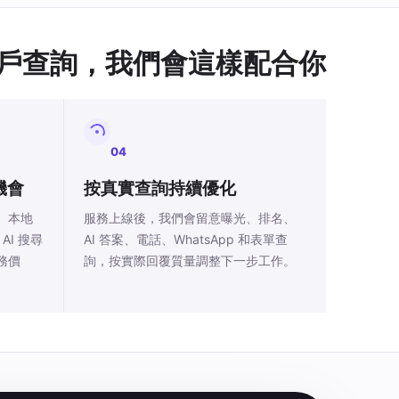
戶查詢，我們會這樣配合你
04
機會
按真實查詢持續優化
、本地
服務上線後，我們會留意曝光、排名、
AI 搜尋
AI 答案、電話、WhatsApp 和表單查
務價
詢，按實際回覆質量調整下一步工作。