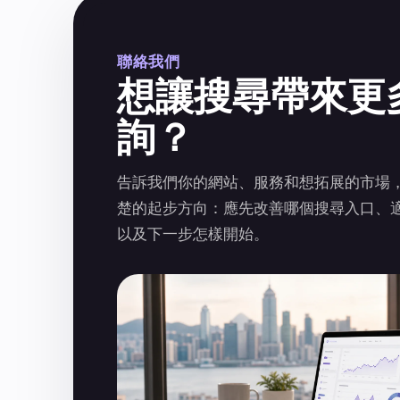
聯絡我們
想讓搜尋帶來更
詢？
告訴我們你的網站、服務和想拓展的市場
楚的起步方向：應先改善哪個搜尋入口、
以及下一步怎樣開始。